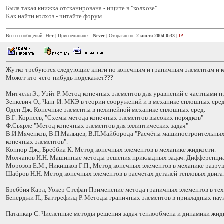
Была такая книжка отсканирована - ищите в "колхозе"...
Как найти колхоз - читайте форум...
Всего сообщений:
Нет
| Присоединился:
Never
| Отправлено:
2 июля 2004 0:33
|
IP
Жутко требуются следующие книги по конечным и граничным элементам и 
Может кто чего-нибудь подскажет???
Митчелл Э., Уэйт Р. Метод конечных элементов для уравнений с частными 
Зенкевич О., Чанг И. МКЭ в теории сооружений и в механике сплошных сред
Оден Дж. Конечные элементы в нелинейной механике сплошных сред.
В.Г. Корнеев, "Схемы метода конечных элементов высоких порядков"
Ф.Сьярле "Метод конечных элементов для эллиптических задач"
В.И.Мяченков, В.П.Мальцев, В.П.Майборода "Расчёты машиностроительны
конечных элементов".
Коннор Дж., Бреббиа К. Метод конечных элементов в механике жидкости.
Молчанов И.Н. Машинные методы решения прикладных задач. Дифференциа
Морозов Е.М., Никишков Г.П., Метод конечных элементов в механике разру
Шабров Н.Н. Метод конечных элементов в расчетах деталей тепловых двига
Бреббия Карл, Уокер Стефан Применение метода граничных элементов в тех
Бенерджи П., Баттрефилд Р. Методы граничных элементов в прикладных нау
Патанкар С. Численные методы решения задач теплообмена и динамики жид