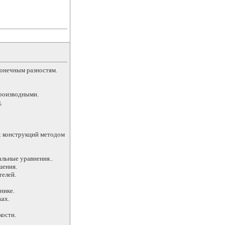
конечным разностям.
производными.
.
х конструкций методом
льные уравнения..
шения.
телей.
нике.
ках.
кости.