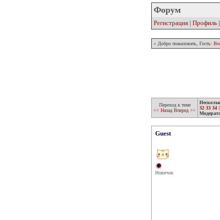
Форум
Регистрация
|
Профиль
» Добро пожаловать, Гость:
Во
Несколь
Переход к теме
32
33
34
<< Назад
Вперед >>
Модерат
Guest
Новичок