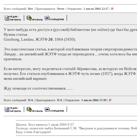
Всего сообщений:
Нет
| Присоединился:
Never
| Отправлено:
1 июля 2004 12:17
|
IP
У кого-нибудь есть доступ к (русской) библиотеке (не online) где был бы д
Нужна статья
Ginzburg, Landau, ЖЭТФ
20
, 1064 (1950).
Это классическая статья, в которой опубликована теория сверхпроводимост
Ландау....на английский ЖЭТФ тогда не переводился.....очень хотелось бы и
оригинала.
Если интересно, могу поделиться статьёй Абрикосова, за которую он Нобел
получил. Его статься опубликована в ЖЭТФ чуть позже (1957), когда ЖЭТФ у
меня английский вариант.
Жду помощи от соотечественников........
Всего сообщений:
N/A
| Присоединился:
N/A
| Отправлено:
1 июля 2004 17:39
|
IP
Цитата: Seva написал 1 июля 2004 9:57
Господа, помогите найти Биленький С.М. "Введение в диаграммную технику Фей
Буду очень благодарен!