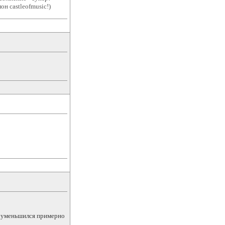
он castleofmusic!)
ер уменьшился примерно