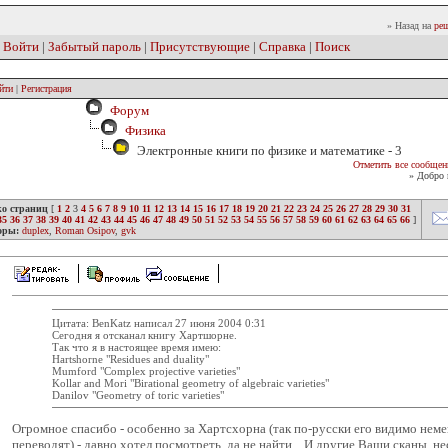
» Назад на
реш
|
Войти
|
Забытый пароль
|
Присутствующие
|
Справка
|
Поиск
йти
|
Регистрация
Форум
Физика
Электронные книги по физике и математике - 3
Отметить все сообщен
» Добро 
ко страниц
[
1
2
3
4
5
6
7
8
9
10
11
12
13
14
15
16
17
18
19
20
21
22
23
24
25
26
27
28
29
30
31
35
36
37
38
39
40
41
42
43
44
45
46
47
48
49
50
51
52
53
54
55
56
57
58
59
60
61
62
63
64
65
66
]
оры:
duplex
,
Roman Osipov
,
gvk
Цитата: BenKatz написал 27 июня 2004 0:31
Сегодня я отсканал книгу Хартшорне.
Так что я в настоящее время имею:
Hartshorne "Residues and duality"
Mumford "Complex projective varieties"
Kollar and Mori "Birational geometry of algebraic varieties"
Danilov "Geometry of toric varieties"
Огромное спасибо - особенно за Хартсхорна (так по-русски его видимо не
переводят) - давно хотел посмотреть, да не найти... И другие Ваши сканы, н