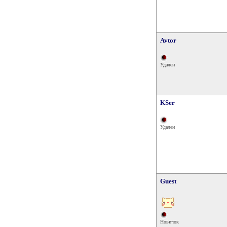
Avtor
Удален
KSer
Удален
Guest
Новичок