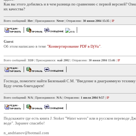
Как вы этого добились и в чем разница по сравнению с первой версией? Озн
их качества?
Всего сообщений:
Нет
| Присоединился:
Never
| Отправлено:
30 июня 2004 15:35
|
IP
Guest
Об этом написано в теме
"Конвертирование PDF в DjVu"
.
Всего сообщений:
3110
| Присоединился:
май 2002
| Отправлено:
30 июня 2004 15:46
|
IP
Господа, помогите найти Биленький С.М. "Введение в диаграммную технику
Буду очень благодарен!
Всего сообщений:
N/A
| Присоединился:
N/A
| Отправлено:
1 июля 2004 9:57
|
IP
Подскажите где есть книга J. Stoker "Water waves" или в русском переводе Д
воде". Заранее спасибо!
n_andrianov@hotmail.com