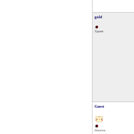
gold
Удален
Guest
Новичок