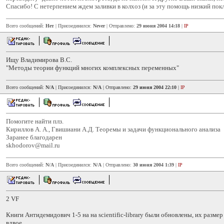
Спасибо! С нетерпением ждем заливки в колхоз (и за эту помощь низкий покл
Всего сообщений:
Нет
| Присоединился:
Never
| Отправлено:
29 июня 2004 14:18
|
IP
Ищу Владимирова В.С.
"Методы теории функций многих комплексных переменных"
Всего сообщений:
N/A
| Присоединился:
N/A
| Отправлено:
29 июня 2004 22:10
|
IP
Помогите найти плз.
Кириллов А. А., Гвишиани А.Д. Теоремы и задачи функционального анализа
Заранее благодарен
skhodorov@mail.ru
Всего сообщений:
N/A
| Присоединился:
N/A
| Отправлено:
30 июня 2004 1:39
|
IP
2 VF
Книги Антидемидович 1-5 на на scientific-library были обновлены, их разм
вдвое.