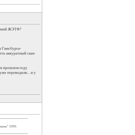
ревний ЖЭТФ?
и Гинсбурга-
меть аккуратный скан
я в прошлом году
же переводили....и у
мана" 1990.