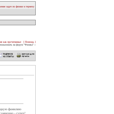
ение задач по физике и термеху
ия как прочитанные
[ Помощь ]
пожаловать на форум "Физика" «
мецкую фамилию
есомненно - супер!