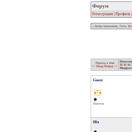
Форум
Регистрация
|
Профиль
» Добро пожаловать, Гость:
Во
Несколь
Переход к теме
32
33
34
<< Назад
Вперед >>
Модерат
Guest
Новичок
Hix