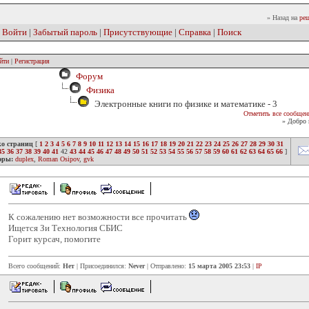
» Назад на
реш
|
Войти
|
Забытый пароль
|
Присутствующие
|
Справка
|
Поиск
йти
|
Регистрация
Форум
Физика
Электронные книги по физике и математике - 3
Отметить все сообщен
» Добро 
ко страниц
[
1
2
3
4
5
6
7
8
9
10
11
12
13
14
15
16
17
18
19
20
21
22
23
24
25
26
27
28
29
30
31
35
36
37
38
39
40
41
42
43
44
45
46
47
48
49
50
51
52
53
54
55
56
57
58
59
60
61
62
63
64
65
66
]
оры:
duplex
,
Roman Osipov
,
gvk
К сожалению нет возможности все прочитать
Ищется Зи Технология СБИС
Горит курсач, помогите
Всего сообщений:
Нет
| Присоединился:
Never
| Отправлено:
15 марта 2005 23:53
|
IP