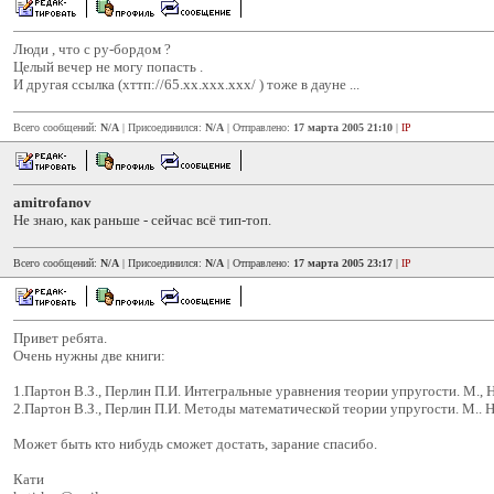
Люди , что с ру-бордом ?
Целый вечер не могу попасть .
И другая ссылка (хттп://65.хх.ххх.ххх/ ) тоже в дауне ...
Всего сообщений:
N/A
| Присоединился:
N/A
| Отправлено:
17 марта 2005 21:10
|
IP
amitrofanov
Не знаю, как раньше - сейчас всё тип-топ.
Всего сообщений:
N/A
| Присоединился:
N/A
| Отправлено:
17 марта 2005 23:17
|
IP
Привет ребята.
Очень нужны две книги:
1.Партон В.З., Перлин П.И. Интегральные уравнения теории упругости. М., Н
2.Партон В.З., Перлин П.И. Методы математической теории упругости. М.. На
Может быть кто нибудь сможет достать, зарание спаcибо.
Кати