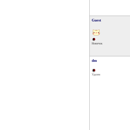
Guest
Новичок
dm
Удален