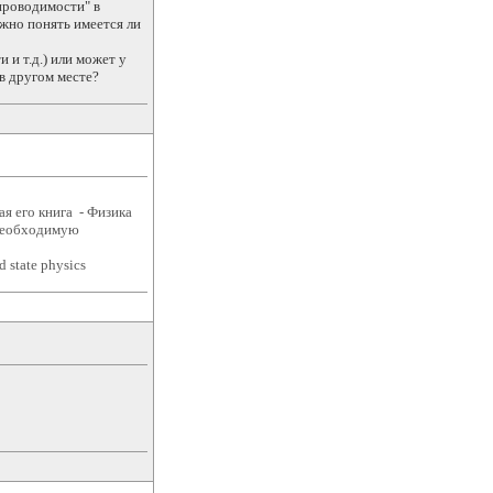
проводимости" в
жно понять имеется ли
 и т.д.) или может у
 в другом месте?
ая его книга - Физика
 необходимую
d state physics