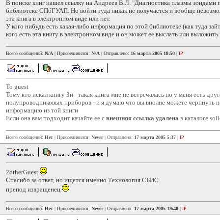
В поиске книг нашел ссылку на Андреев В.Л. "Диагностика плазмы зондами 
библиотеке СПбГУАП. Но войти туда никак не получается и вообще невозмо
эта книга в электронном виде или нет.
У кого нибудь есть какая-либо информация по этой библиотеке (как туда зайти
кого есть эта книгу в электронном виде и он может ее выслать или выложить
Всего сообщений:
N/A
| Присоединился:
N/A
| Отправлено:
16 марта 2005 18:50
|
IP
To guest
Тому кто искал книгу Зи - такая книга мне не встречалась но у меня есть друг
полупроводниковых приборов - и я думаю что вы вполне можете черпнуть
информацию из той книги
Если она вам подходит качайте ее с
внешняя ссылка удалена
в каталоге soli
Всего сообщений:
Нет
| Присоединился:
Never
| Отправлено:
17 марта 2005 5:37
|
IP
2otherGuest
Спасибо за ответ, но ищется именно Технология СБИС
препод извращенец
Всего сообщений:
Нет
| Присоединился:
Never
| Отправлено:
17 марта 2005 19:40
|
IP