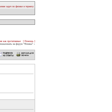
ение задач по физике и термеху
ия как прочитанные
[ Помощь ]
пожаловать на форум "Физика" «