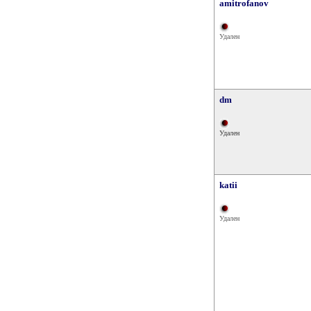
amitrofanov
Удален
dm
Удален
katii
Удален