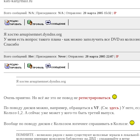
kati-kar@mail.ru
Всего сообщений:
N/A
| Присоединился:
N/A
| Отправлено:
20 марта 2005 15:32
|
IP
Я хостю arsupisemnet.dyndns.org
У меня есть вопрос такого плана - как можно заполучить все DVD из колхозн
Спасибо
Всего сообщений:
Нет
| Присоединился:
Never
| Отправлено:
20 марта 2005 22:07
|
IP
Я хостю arsupisemnet.dyndns.org
Очень приятно. Но всё же это не повод не
регистрироваться
.
По поводу дисков можно, например, обращаться к
VF
. (См.
здесь
.) У него, е
Колхоз-1,2. А сейчас уже может у кого-то быть третий выпуск.
Вообще по поводу дисков с Колхозом логичнее спрашивать в Колхозе.
ПОМНИТЕ - возможно рядом с вами существуют колхозные зеркала в локальной 
колхозники имеющие колхозную библиотеку на ДВД - спрашивайте в ветке