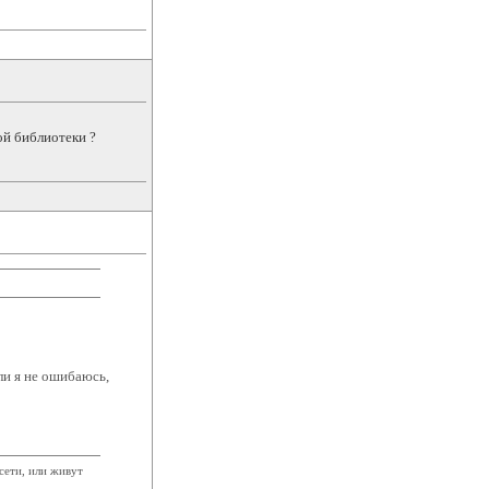
ой библиотеки ?
сли я не ошибаюсь,
сети, или живут