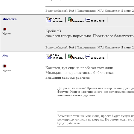
Всего сообщений:
N/A
| Присоединился:
N/A
| Отправлено:
5 июня 2
shwedka
Крейн т3
Удален
скачался теперь нормально. Простите за баламутств
Всего сообщений:
N/A
| Присоединился:
N/A
| Отправлено:
5 июня 2
dm
Кажется, тут еще не пробегал этот линк.
Удален
Молодая, но перспективная библиотека:
внешняя ссылка удалена
Добро пожаловать! Проект некоммерческий, руки дод
форуме. Книг в наличии много, но нет времени выло
внешняя ссылка удалена
.
Возможно течение мая-июня, проект будет пущен на
регулярных отписок на форуме. По этому, если что 
будут работать.