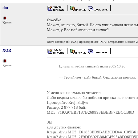
dm
shwedka
Удален
Может, конечно, битый. Но его уже скачали нескольк
Может, у Вас побилось при скачке?
Всего сообщений:
N/A
| Присоединился:
N/A
| Отправлено:
5 июня 2
XOR
Удален
Цитата: shwedka написал 5 июня 2005 13:26
--- Третий том - файл битый. Открывается ыоплькко
У меня все нормально читается.
Либо недокачали, либо побился при скачке и стоит 
Проверяйте Krejn3.djvu
Размер: 2 877 713 байт
MD5: 719A97EBF187B269993EBEBF7EBCCB9D
ЗЫ:
Для других файлов:
Krejn1.djvu MD5: E61858ED9BAE2CDD441C05B6
Krejn2.djvu MD5: 2F9DD602B804C459548D96FD5