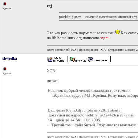
rgj
Удален
poiskknig даёт ... ссылки с вылезающим окошком с т
Это как раз и есть нормальные ссылки.
Как самом
на lib.homelinux.org написано
здесь
.
Всего сообщений:
N/A
| Присоединился:
N/A
| Отправлено:
4 июня 2
shwedka
XOR:
Удален
цитата
Новичок Добрый человек выложил трехтомник
избранных трудов М.Г. Крейна. Кому надо забира
Ваш файл Krejn3.djvu (размер 2811 кбайт)
доступен по адресу: webfile.ru/324426 в течение
14 дней до 14:56 11.06.2005.
--- Третий том - файл битый. Открывается ыоплькко
Всего сообщений:
N/A
| Присоединился:
N/A
| Отправлено:
5 июня 2