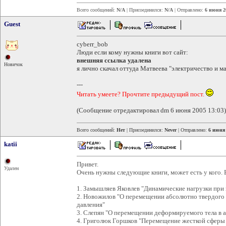
Всего сообщений:
N/A
| Присоединился:
N/A
| Отправлено:
6 июня 2
Guest
cyberr_bob
Люди если кому нужны книги вот сайт:
внешняя ссылка удалена
Новичок
я лично скачал оттуда Матвеева "электричество и м
---
Читать умеете? Прочтите предыдущий пост.
(Сообщение отредактировал dm 6 июня 2005 13:03)
Всего сообщений:
Нет
| Присоединился:
Never
| Отправлено:
6 июня 
katii
Привет.
Удален
Очень нужны следующие книги, может есть у кого. 
1. Замышляев Яковлев "Динамические нагрузки при
2. Новожилов "О перемещении абсолютно твердого 
давления"
3. Слепян "О перемещении деформируемого тела в а
4. Григолюк Горшков "Перемещение жесткой сферы 