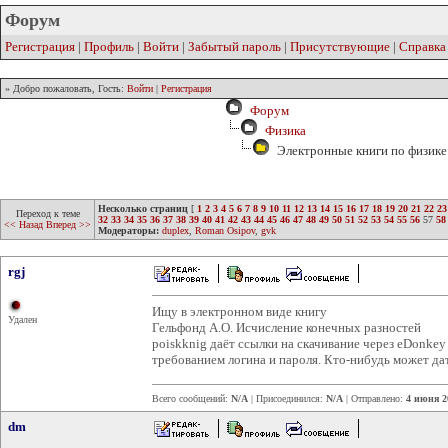
Форум
Регистрация
|
Профиль
|
Войти
|
Забытый пароль
|
Присутствующие
|
Справка
» Добро пожаловать, Гость:
Войти
|
Регистрация
Форум
Физика
Электронные книги по физике 
Несколько страниц
[
1
2
3
4
5
6
7
8
9
10
11
12
13
14
15
16
17
18
19
20
21
22
23
Переход к теме
32
33
34
35
36
37
38
39
40
41
42
43
44
45
46
47
48
49
50
51
52
53
54
55
56
57
58
<< Назад
Вперед >>
Модераторы:
duplex
,
Roman Osipov
,
gvk
rgj
Ищу в электронном виде книгу
Удален
Гельфонд А.О. Исчисление конечных разностей
poiskknig даёт ссылки на скачивание через eDonke
требованием логина и пароля. Кто-нибудь может д
Всего сообщений:
N/A
| Присоединился:
N/A
| Отправлено:
4 июня 2
dm