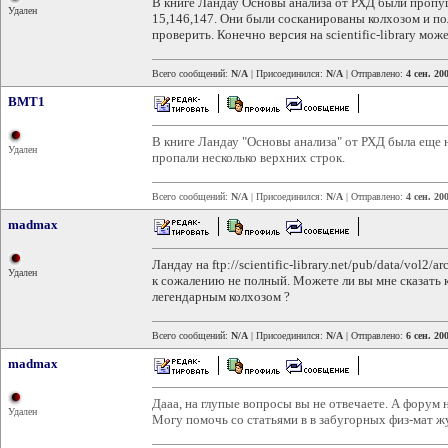
В книге Ландау Основы анализа от РХД были проп
Удален
15,146,147. Они были сосканированы колхозом и по
проверить. Конечно версия на scientific-library мож
Всего сообщений:
N/A
| Присоединился:
N/A
| Отправлено:
4 сен. 20
BMT1
В книге Ландау "Основы анализа" от РХД была еще 
Удален
пропали несколько верхних строк.
Всего сообщений:
N/A
| Присоединился:
N/A
| Отправлено:
4 сен. 20
madmax
Ландау на ftp://scientific-library.net/pub/data/vol2/a
Удален
к сожалению не полный. Можете ли вы мне сказать
легендарным колхозом ?
Всего сообщений:
N/A
| Присоединился:
N/A
| Отправлено:
6 сен. 20
madmax
Дааа, на глупые вопросы вы не отвечаете. А форум н
Удален
Могу помочь со статьями в в забугорных физ-мат ж