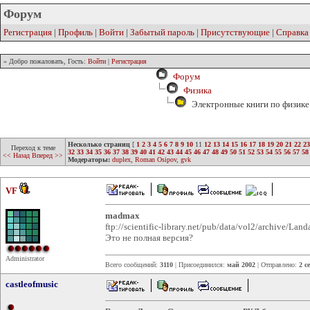
Форум
Регистрация
|
Профиль
|
Войти
|
Забытый пароль
|
Присутствующие
|
Справка
» Добро пожаловать, Гость:
Войти
|
Регистрация
Форум
Физика
Электронные книги по физике 
Несколько страниц
[
1
2
3
4
5
6
7
8
9
10
11
12
13
14
15
16
17
18
19
20
21
22
23
Переход к теме
32
33
34
35
36
37
38
39
40
41
42
43
44
45
46
47
48
49
50
51
52
53
54
55
56
57
58
<< Назад
Вперед >>
Модераторы:
duplex
,
Roman Osipov
,
gvk
VF
madmax
ftp://scientific-library.net/pub/data/vol2/archive/Lan
Это не полная версия?
Administrator
Всего сообщений:
3110
| Присоединился:
май 2002
| Отправлено:
2 с
castleofmusic