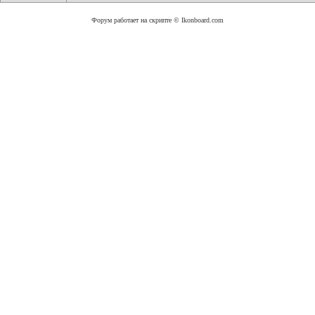
Форум работает на скрипте © Ikonboard.com