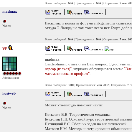
Всего сообщений:
N/A
| Присоединился:
N/A
| Отправлено:
7 сен. 20
madmax
Насколько я понял из форума elib.garnet.ru являетьс
Удален
оттуда Э.Ландау но там тоже всего нет. Будте добры
Всего сообщений:
N/A
| Присоединился:
N/A
| Отправлено:
7 сен. 20
VF
madmax
Castleofmusic ответил на Ваш вопрос. О доступе на 
корсар (колхоз)"
, журналы обсуждаются в теме
"Эле
математического профиля"
.
Administrator
Всего сообщений:
3110
| Присоединился:
май 2002
| Отправлено:
7 с
hostweb
Может кто-нибудь поможет найти:
Удален
Петкевич В.В. Теоретическая механика
Бухгольц Н.Н. Основной курс теоретической механ
Пятницкий Е.С. Сборник задач по аналитической
Матвеев Н.М. Методы интегрирования обыкновенн