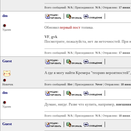
Всего сообщений:
N/A
| Присоединился:
N/A
| Отправлено:
17 июня 
dm
Обновил
первый пост
топика.
Удален
VF
,
gvk
Посмотрите, пожалуйста, нет ли неточностей. При
Всего сообщений:
N/A
| Присоединился:
N/A
| Отправлено:
17 июня 
Guest
А где я могу найти Кремера "теорию вероятностей",
Новичок
Всего сообщений:
Нет
| Присоединился:
Never
| Отправлено:
18 июня
dm
Думаю, нигде. Разве что купить, например,
внешняя
Удален
Всего сообщений:
N/A
| Присоединился:
N/A
| Отправлено:
18 июня 
Guest