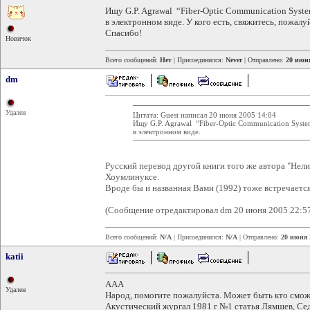
Ищу G.P. Agrawal “Fiber-Optic Communication Syst
в электронном виде. У кого есть, свяжитесь, пожалу
Спасибо!
Новичок
Всего сообщений:
Нет
| Присоединился:
Never
| Отправлено:
20 июня
dm
Удален
Цитата: Guest написал 20 июня 2005 14:04
Ищу G.P. Agrawal “Fiber-Optic Communication Syste
в электронном виде.
Русский перевод другой книги того же автора "Нели
Хоумлинуксе.
Вроде бы и названная Вами (1992) тоже встречается
(Сообщение отредактировал dm 20 июня 2005 22:5
Всего сообщений:
N/A
| Присоединился:
N/A
| Отправлено:
20 июня 
katii
ААА
Удален
Народ, помогите пожалуйста. Может быть кто смож
Акустический жургал 1981 г №1 статья Лямшев, Се