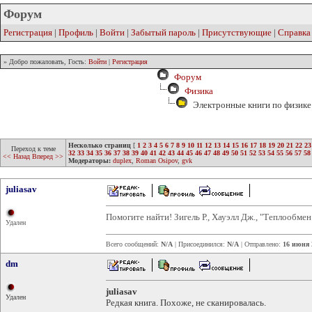
Форум
Регистрация
|
Профиль
|
Войти
|
Забытый пароль
|
Присутствующие
|
Справка
» Добро пожаловать, Гость:
Войти
|
Регистрация
Форум
Физика
Электронные книги по физике 
Несколько страниц
[
1
2
3
4
5
6
7
8
9
10
11
12
13
14
15
16
17
18
19
20
21
22
23
Переход к теме
32
33
34
35
36
37
38
39
40
41
42
43
44
45
46
47
48
49
50
51
52
53
54
55
56
57
58
<< Назад
Вперед >>
Модераторы:
duplex
,
Roman Osipov
,
gvk
juliasav
Помогите найти! Зигель Р., Хауэлл Дж., "Теплообмен
Удален
Всего сообщений:
N/A
| Присоединился:
N/A
| Отправлено:
16 июня 
dm
juliasav
Удален
Редкая книга. Похоже, не сканировалась.