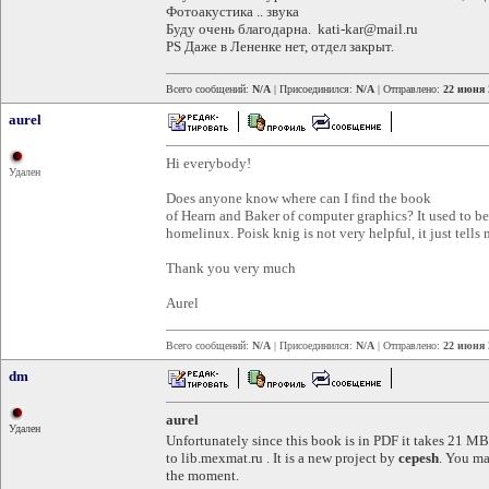
Фотоакустика .. звука
Буду очень благодарна. kati-kar@mail.ru
PS Даже в Лененке нет, отдел закрыт.
Всего сообщений:
N/A
| Присоединился:
N/A
| Отправлено:
22 июня 
aurel
Hi everybody!
Удален
Does anyone know where can I find the book
of Hearn and Baker of computer graphics? It used to be
homelinux. Poisk knig is not very helpful, it just tells
Thank you very much
Aurel
Всего сообщений:
N/A
| Присоединился:
N/A
| Отправлено:
22 июня 
dm
aurel
Удален
Unfortunately since this book is in PDF it takes 21 M
to lib.mexmat.ru . It is a new project by
cepesh
. You ma
the moment.