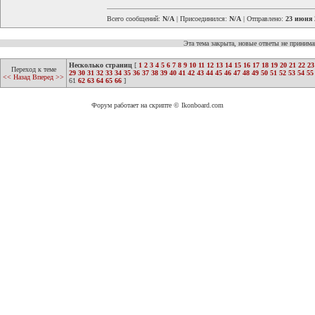
Всего сообщений:
N/A
| Присоединился:
N/A
| Отправлено:
23 июня 
Эта тема закрыта, новые ответы не приним
Несколько страниц
[
1
2
3
4
5
6
7
8
9
10
11
12
13
14
15
16
17
18
19
20
21
22
23
Переход к теме
29
30
31
32
33
34
35
36
37
38
39
40
41
42
43
44
45
46
47
48
49
50
51
52
53
54
55
<< Назад
Вперед >>
61
62
63
64
65
66
]
Форум работает на скрипте © Ikonboard.com