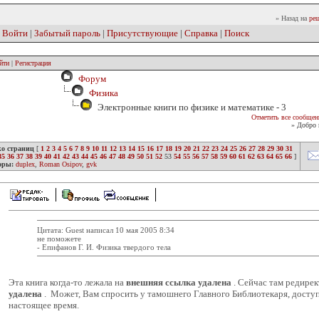
» Назад на
реш
|
Войти
|
Забытый пароль
|
Присутствующие
|
Справка
|
Поиск
йти
|
Регистрация
Форум
Физика
Электронные книги по физике и математике - 3
Отметить все сообщен
» Добро 
ко страниц
[
1
2
3
4
5
6
7
8
9
10
11
12
13
14
15
16
17
18
19
20
21
22
23
24
25
26
27
28
29
30
31
35
36
37
38
39
40
41
42
43
44
45
46
47
48
49
50
51
52
53
54
55
56
57
58
59
60
61
62
63
64
65
66
]
оры:
duplex
,
Roman Osipov
,
gvk
Цитата: Guest написал 10 мая 2005 8:34
не поможете
- Епифанов Г. И. Физика твердого тела
Эта книга когда-то лежала на
внешняя ссылка удалена
. Сейчас там редирек
удалена
. Может, Вам спросить у тамошнего Главного Библиотекаря, доступн
настоящее время.