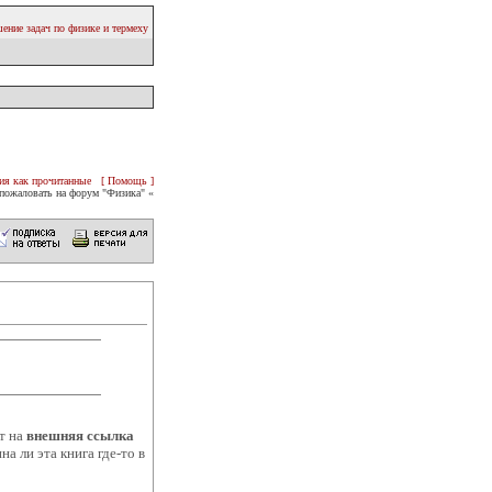
ение задач по физике и термеху
ия как прочитанные
[ Помощь ]
пожаловать на форум "Физика" «
т на
внешняя ссылка
а ли эта книга где-то в