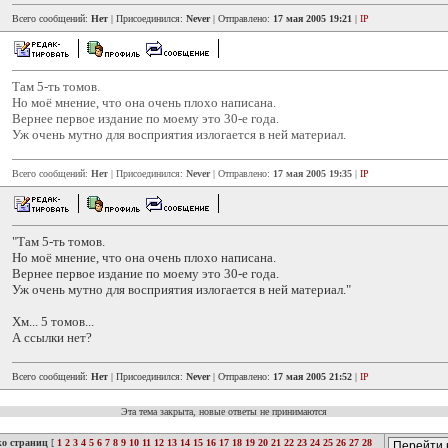
Всего сообщений:
Нет
| Присоединился:
Never
| Отправлено:
17 мая 2005 19:21
|
IP
Там 5-ть томов.
Но моё мнение, что она очень плохо написана.
Вернее первое издание по моему это 30-е года.
Уж очень мутно для восприятия излогается в ней материал.
Всего сообщений:
Нет
| Присоединился:
Never
| Отправлено:
17 мая 2005 19:35
|
IP
"Там 5-ть томов.
Но моё мнение, что она очень плохо написана.
Вернее первое издание по моему это 30-е года.
Уж очень мутно для восприятия излогается в ней материал."
Хм... 5 томов...
А ссылки нет?
Всего сообщений:
Нет
| Присоединился:
Never
| Отправлено:
17 мая 2005 21:52
|
IP
Эта тема закрыта, новые ответы не принимаются
ко страниц
[
1
2
3
4
5
6
7
8
9
10
11
12
13
14
15
16
17
18
19
20
21
22
23
24
25
26
27
28