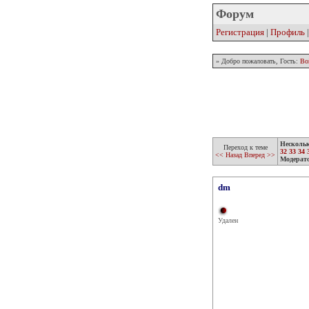
Форум
Регистрация
|
Профиль
» Добро пожаловать, Гость:
Во
Несколь
Переход к теме
32
33
34
<< Назад
Вперед >>
Модерат
dm
Удален