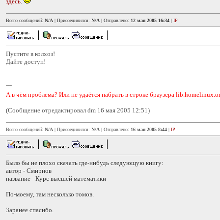
здесь
.
Всего сообщений:
N/A
| Присоединился:
N/A
| Отправлено:
12 мая 2005 16:34
|
IP
Пустите в колхоз!
Дайте доступ!
---
А в чём проблема? Или не удаётся набрать в строке браузера lib.homelinux.o
(Сообщение отредактировал dm 16 мая 2005 12:51)
Всего сообщений:
N/A
| Присоединился:
N/A
| Отправлено:
16 мая 2005 8:44
|
IP
Было бы не плохо скачать где-нибудь следующую книгу:
автор - Смирнов
название - Курс высшей математики
По-моему, там несколько томов.
Заранее спасибо.