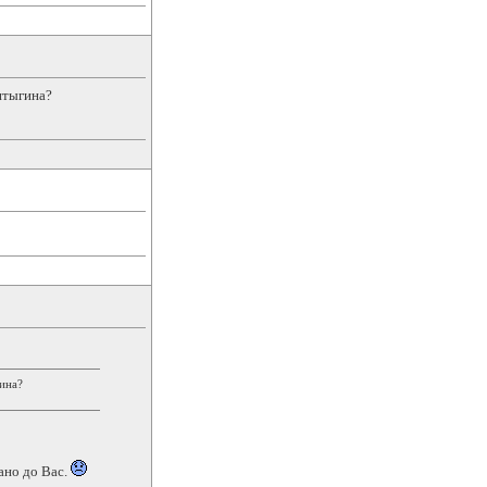
птыгина?
ина?
ано до Вас.