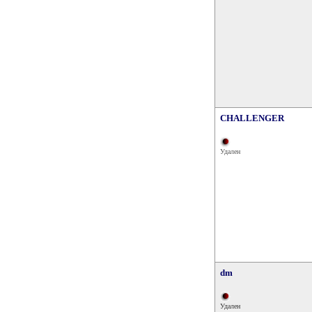
CHALLENGER
Удален
dm
Удален