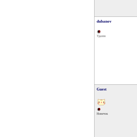
dubanov
Удален
Guest
Новичок