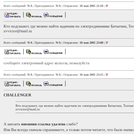
Всего сообщений:
N/A
| Присоединился:
N/A
| Отправлено:
10 мая 2005 21:10
|
IP
Кто подскажет, где можно найти задачник по электродинамике Батыгина, То
zvvictor@mail.ru
Всего сообщений:
N/A
| Присоединился:
N/A
| Отправлено:
10 мая 2005 23:08
|
IP
сообщите электронный адрес колхоза, пожалуйста
Всего сообщений:
N/A
| Присоединился:
N/A
| Отправлено:
10 мая 2005 23:15
|
IP
CHALLENGER
Кто подскажет, где можно найти задачник по электродинамике Батыгина, Топтыг
zvvictor@mail.ru
А заюзать
внешняя ссылка удалена
слабо?
Или Вы всегда сначала спрашиваете, а только потом читаете, что было напис