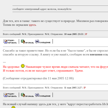
сообщите электронный адрес колхоза, пожалуйста
Для тех, кто в танке: такого не существует в природе. Миллион раз говорилос
Топик по зеркалам
здесь
.
Всего сообщений:
N/A
| Присоединился:
N/A
| Отправлено:
10 мая 2005 23:53
|
IP
Спасибо за такое приветствие. Но если бы я не "был в танке", я бы не спросил
спасибо за вторую ссылку. А книгу я уже нашёл, сообщаю всем
внешняя ссы
---
На здоровье.
Уважающие чужое время люди сначала читают, что на форум
И только потом, если не находят ответ, спрашивают. Удачи.
(Сообщение отредактировал dm 11 мая 2005 12:06)
Всего сообщений:
N/A
| Присоединился:
N/A
| Отправлено:
11 мая 2005 2:27
|
IP
На всякий случай напишу здесь для тех, у кого "вдруг перестал работать lib.