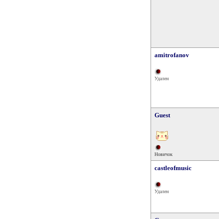
amitrofanov
Удален
Guest
Новичок
castleofmusic
Удален