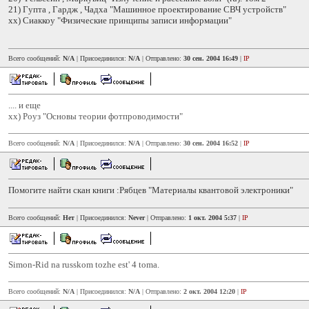
21) Гупта , Гардж , Чадха "Машинное проектирование СВЧ устройств"
xx) Сиаккоу "Физические принципы записи информации"
Всего сообщений:
N/A
| Присоединился:
N/A
| Отправлено:
30 сен. 2004 16:49
|
IP
.... и еще
хх) Роуз "Основы теории фотпроводимости"
Всего сообщений:
N/A
| Присоединился:
N/A
| Отправлено:
30 сен. 2004 16:52
|
IP
Помогите найти скан книги :Рябцев "Материалы квантовой электроники"
Всего сообщений:
Нет
| Присоединился:
Never
| Отправлено:
1 окт. 2004 5:37
|
IP
Simon-Rid na russkom tozhe est' 4 toma.
Всего сообщений:
N/A
| Присоединился:
N/A
| Отправлено:
2 окт. 2004 12:20
|
IP