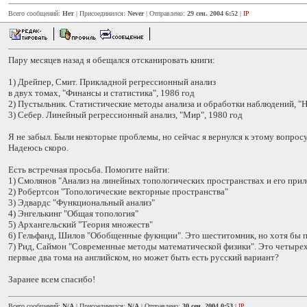
Всего сообщений:
Нет
| Присоединился:
Never
| Отправлено:
29 сен. 2004 6:52
|
IP
Пару месяцев назад я обещался отсканировать книги:
1) Дрейпер, Смит. Прикладной регрессионный анализ
в двух томах, "Финансы и статистика", 1986 год
2) Пустыльник. Статистические методы анализа и обработки наблюдений, "Н
3) Себер. Линейный регрессионный анализ, "Мир", 1980 год
Я не забыл. Были некоторые проблемы, но сейчас я вернулся к этому вопрос
Надеюсь скоро.
Есть встречная просьба. Помогите найти:
1) Смолянов "Анализ на линейных топологических пространствах и его при
2) Робертсон "Топологические векторные пространства"
3) Эдвардс "Функциональный анализ"
4) Энгелькинг "Общая топология"
5) Архангельский "Теория множеств"
6) Гельфанд, Шилов "Обобщенные фукнции". Это шеститомник, но хотя бы п
7) Рид, Саймон "Современные методы математической физики". Это четырех
первые два тома на английском, но может быть есть русский вариант?
Заранее всем спасибо!
Всего сообщений:
N/A
| Присоединился:
N/A
| Отправлено:
30 сен. 2004 0:53
|
IP