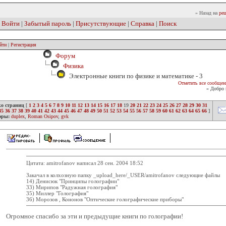
» Назад на
реш
|
Войти
|
Забытый пароль
|
Присутствующие
|
Справка
|
Поиск
йти
|
Регистрация
Форум
Физика
Электронные книги по физике и математике - 3
Отметить все сообщен
» Добро 
ко страниц
[
1
2
3
4
5
6
7
8
9
10
11
12
13
14
15
16
17
18
19
20
21
22
23
24
25
26
27
28
29
30
31
35
36
37
38
39
40
41
42
43
44
45
46
47
48
49
50
51
52
53
54
55
56
57
58
59
60
61
62
63
64
65
66
]
оры:
duplex
,
Roman Osipov
,
gvk
Цитата: amitrofanov написал 28 сен. 2004 18:52
Закачал в колхозную папку _upload_here/_USER/amitrofanov следующие файлы
14) Денисюк "Принципы голографии"
33) Мирипов "Радужная голография"
35) Миллер "Голография"
36) Морозов , Кононов "Оптические голографические приборы"
Огромное спасибо за эти и предыдущие книги по голографии!