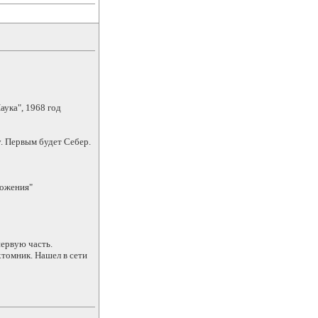
аука", 1968 год
у. Первым будет Себер.
ложения"
ервую часть.
томник. Нашел в сети