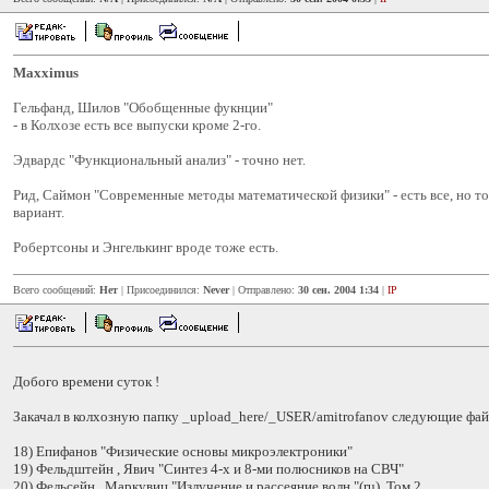
Maxximus
Гельфанд, Шилов "Обобщенные фукнции"
- в Колхозе есть все выпуски кроме 2-го.
Эдвардс "Функциональный анализ" - точно нет.
Рид, Саймон "Современные методы математической физики" - есть все, но то
вариант.
Робертсоны и Энгелькинг вроде тоже есть.
Всего сообщений:
Нет
| Присоединился:
Never
| Отправлено:
30 сен. 2004 1:34
|
IP
Добого времени суток !
Закачал в колхозную папку _upload_here/_USER/amitrofanov следующие фа
18) Епифанов "Физические основы микроэлектроники"
19) Фельдштейн , Явич "Синтез 4-х и 8-ми полюсников на СВЧ"
20) Фельсейн , Маркувиц "Излучение и рассеяние волн "(ru). Том 2