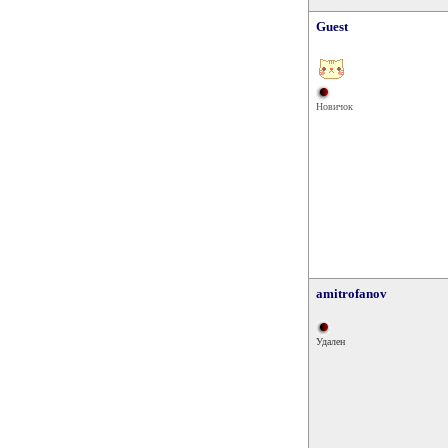
Guest
Новичок
amitrofanov
Удален