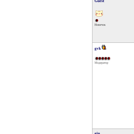
Guest
Новичок
gvk
Модератор
gin