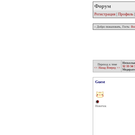
Форум
Регистрация
|
Профиль
» Добро пожаловать, Гость:
Во
Несколь
Переход к теме
32
33
34
<< Назад
Вперед >>
Модерат
Guest
Новичок