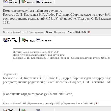
Помогите пожалуйста найти вот эту книгу:
Баскаков С. И., Карташев В. Г., Лобов Г. Д. и др. Сборник задач по курсу &
распространение радиоволн&#178; . Учеб. пособие / Под ред. С. И. Баскакова
1981
Всего сообщений:
Нет
| Присоединился:
Never
| Отправлено:
2 окт. 2004 17:34
|
IP
Цитата: Guest написал 3 окт. 2004 2:34
Помогите пожалуйста найти вот эту книгу:
Баскаков С. И., Карташев В. Г., Лобов Г. Д. и др. Сборник задач по курсу &#178;
Задачник:
Баскаков С. И., Карташев В. Г., Лобов Г. Д. и др. Сборник задач по курсу "Э
распространение радиоволн"; . Учеб. пособие / Под ред. С. И. Баскакова. - М
(Сообщение отредактировал gvk 5 окт. 2004 3:46)
Всего сообщений:
835
| Присоединился:
октябрь 2003
| Отправлено:
3 окт. 2004 4:13
|
IP