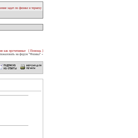
ение задач по физике и термеху
ия как прочитанные
[ Помощь ]
пожаловать на форум "Физика" «