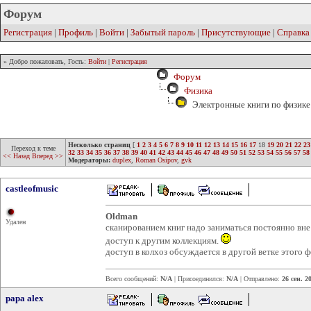
Форум
Регистрация
|
Профиль
|
Войти
|
Забытый пароль
|
Присутствующие
|
Справка
» Добро пожаловать, Гость:
Войти
|
Регистрация
Форум
Физика
Электронные книги по физике 
Несколько страниц
[
1
2
3
4
5
6
7
8
9
10
11
12
13
14
15
16
17
18
19
20
21
22
23
Переход к теме
32
33
34
35
36
37
38
39
40
41
42
43
44
45
46
47
48
49
50
51
52
53
54
55
56
57
58
<< Назад
Вперед >>
Модераторы:
duplex
,
Roman Osipov
,
gvk
castleofmusic
Oldman
Удален
сканированием книг надо заниматься постоянно вне 
доступ к другим коллекциям.
доступ в колхоз обсуждается в другой ветке этого 
Всего сообщений:
N/A
| Присоединился:
N/A
| Отправлено:
26 сен. 2
papa alex