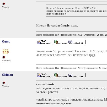
Удален
Цитата: Oldman написал 25 сен. 2004 22:03
имеют ли шанс получить к колхозу доступ те кто н
книг постоянно ?
Имеют. Но
castleofmusic
прав.
Всего сообщений:
N/A
| Присоединился:
N/A
| Отправлено:
26 сен. 2
Guest
Уважаемый All, разыскиваю Dickson L. E. "History of
Зело хочется почитать сей почтенный труд.
Новичок
Всего сообщений:
Нет
| Присоединился:
Never
| Отправлено:
26 сен.
Oldman
castleofmusic
Удален
я отнюдь не прочь помогать по мере возможности, но
за своей работы
такой вопрос, господа. в поисккниг нашел книжку M
внешняя ссылка удалена