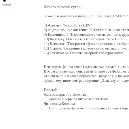
Удален
Добого времени суток !
Закачал в колхозную папку _upload_here/_USER/am
7) Альтман "Устройства СВЧ"
8) Андрушко, Бурмистенко "Электронные и квантов
9) Бушминский "Изготовление элементов и констру
10) Колфилд "Оптическая голография " том 1 и 2
11) Клименко "Голграфия сфокусированных изобра
12) Строук "Введение в когерентную оптику и голо
13) Стенхольм "Основы лазерной спектроскопии"
Некоторые файлы имеют одинаковые размеры , но ра
В этом случае надо считать не битым тот файл , кот
что связь при закачке обрывалась пару раз , а на ко
придав ему иное имя/расширение . Дзакачку я не дел
Просьба !
Администратору Колхоза :
Удалите с сервера битые версии книг .
Читателям Колхоза :
Сообщите на форуме про неполные (битые) верси