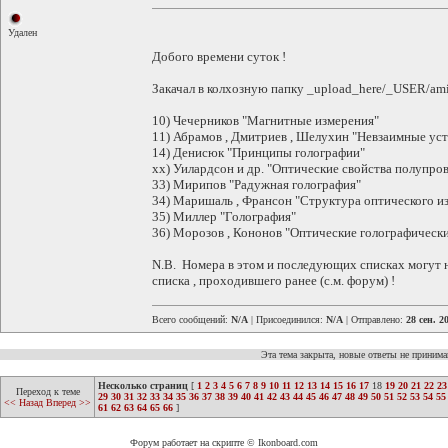
Удален
Добого времени суток !
Закачал в колхозную папку _upload_here/_USER/am
10) Чечерников "Магнитные измерения"
11) Абрамов , Дмитриев , Шелухин "Невзаимные ус
14) Денисюк "Принципы голографии"
xx) Уилардсон и др. "Оптические свойства полупров
33) Мирипов "Радужная голография"
34) Маришаль , Франсон "Структура оптического и
35) Миллер "Голография"
36) Морозов , Кононов "Оптические голографическ
N.B. Номера в этом и последующих списках могут н
списка , проходившего ранее (с.м. форум) !
Всего сообщений:
N/A
| Присоединился:
N/A
| Отправлено:
28 сен. 2
Эта тема закрыта, новые ответы не приним
Несколько страниц
[
1
2
3
4
5
6
7
8
9
10
11
12
13
14
15
16
17
18
19
20
21
22
23
Переход к теме
29
30
31
32
33
34
35
36
37
38
39
40
41
42
43
44
45
46
47
48
49
50
51
52
53
54
55
<< Назад
Вперед >>
61
62
63
64
65
66
]
Форум работает на скрипте © Ikonboard.com