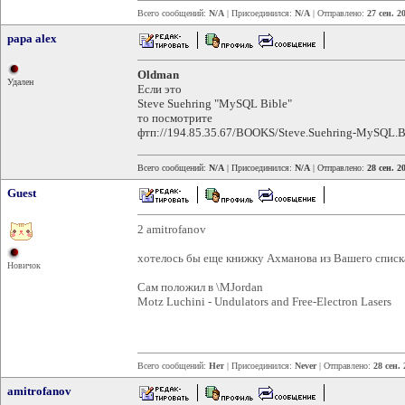
Всего сообщений:
N/A
| Присоединился:
N/A
| Отправлено:
27 сен. 2
papa alex
Oldman
Удален
Если это
Steve Suehring "MySQL Bible"
то посмотрите
фтп://194.85.35.67/BOOKS/Steve.Suehring-MySQL.Bib
Всего сообщений:
N/A
| Присоединился:
N/A
| Отправлено:
28 сен. 2
Guest
2 amitrofanov
хотелось бы еще книжку Ахманова из Вашего списк
Новичок
Сам положил в \MJordan
Motz Luchini - Undulators and Free-Electron Lasers
Всего сообщений:
Нет
| Присоединился:
Never
| Отправлено:
28 сен. 
amitrofanov