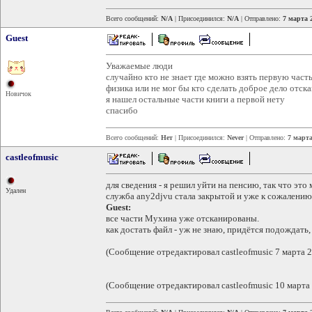
Всего сообщений:
N/A
| Присоединился:
N/A
| Отправлено:
7 марта 
Guest
Уважаемые люди
случайно кто не знает где можно взять первую част
физика или не мог бы кто сделать доброе дело отск
Новичок
я нашел остальные части книги а первой нету
спасибо
Всего сообщений:
Нет
| Присоединился:
Never
| Отправлено:
7 марта
castleofmusic
для сведения - я решил уйти на пенсию, так что это
Удален
служба any2djvu стала закрытой и уже к сожалению
Guest:
все части Мухина уже отсканированы.
как достать файл - уж не знаю, придётся подождать
(Сообщение отредактировал castleofmusic 7 марта 2
(Сообщение отредактировал castleofmusic 10 марта