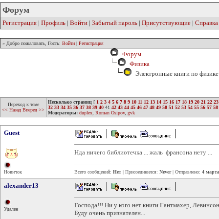
Форум
Регистрация
|
Профиль
|
Войти
|
Забытый пароль
|
Присутствующие
|
Справка
» Добро пожаловать, Гость:
Войти
|
Регистрация
Форум
Физика
Электронные книги по физике 
Несколько страниц
[
1
2
3
4
5
6
7
8
9
10
11
12
13
14
15
16
17
18
19
20
21
22
23
Переход к теме
32
33
34
35
36
37
38
39
40
41
42
43
44
45
46
47
48
49
50
51
52
53
54
55
56
57
58
<< Назад
Вперед >>
Модераторы:
duplex
,
Roman Osipov
,
gvk
Guest
Нда ничего библиотечка ... жаль франсона нету ...
Новичок
Всего сообщений:
Нет
| Присоединился:
Never
| Отправлено:
4 марта
alexander13
Господа!!! Ни у кого нет книги Гантмахер, Левинсон
Удален
Буду очень признателен...