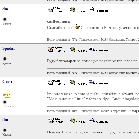
Всего сообщений:
N/A
| Присоединился:
N/A
| Отправлено:
7 марта 
dm
castleofmusic
Удален
Спасибо за всё.
Счастливого Вам заслуженного 
Всего сообщений:
N/A
| Присоединился:
N/A
| Отправлено:
7 марта 
Spadar
Буду благодарен за помощь в поиске материалов по
Удален
Всего сообщений:
N/A
| Присоединился:
N/A
| Отправлено:
8 марта 
Guest
Izvinite vsie za to chto ia pishu latinskimi bukvami, 
"Moia mirovaia Linia" v formate djvu. Budu blagodare
Новичок
Всего сообщений:
Нет
| Присоединился:
Never
| Отправлено:
13 март
dm
Почему Вы решили, что эта книга существует в эле
Удален