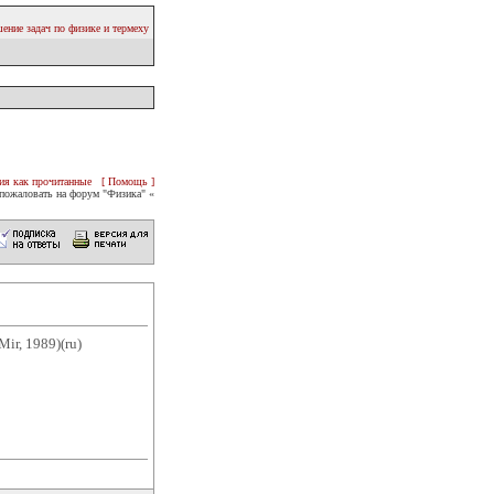
ение задач по физике и термеху
ия как прочитанные
[ Помощь ]
пожаловать на форум "Физика" «
ir, 1989)(ru)