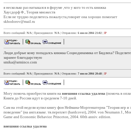
я несколько раз натыкался в форуме ,что у кого то есть книжка
Хаусдорф Ф., Теория множеств
Если не трудно поделитесь пожалуста,говорят она хорошо помогает
skhodorov@mail.ru
Всего сообщений:
N/A
| Присоединился:
N/A
| Отправлено:
6 июля 2004 21:02
|
IP
Люди добрые кому попадалсь книжка Социодинамика от Бидлиха? Поделитес
заранее благодарствую
smika@arminco.com
Всего сообщений:
N/A
| Присоединился:
N/A
| Отправлено:
7 июля 2004 20:48
|
IP
Могу помочь приобрести книги на
внешняя ссылка удалена
(помочь в опла
Книги до России идут в среденем 7-10 дней.
Сам на этой недели купил книгу фон Неймана-Моргенштерна "Теория игр и 
поведение" (на англ.языке. тв.переплет (hardcover), 2004. von Neumann J., Mo
Game and Economic Behavior. Princeton, 2004. 60th anniv. edition.
внешняя ссылка удалена