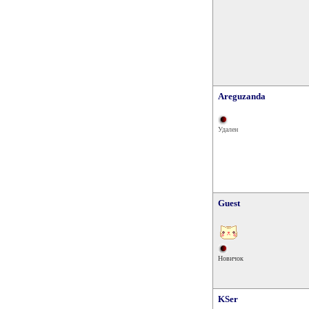
Areguzanda
Удален
Guest
Новичок
KSer