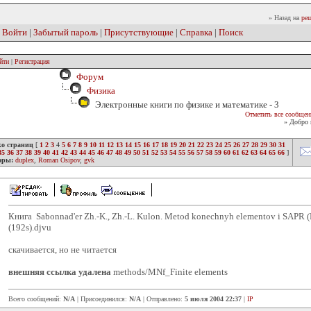
» Назад на
реш
|
Войти
|
Забытый пароль
|
Присутствующие
|
Справка
|
Поиск
йти
|
Регистрация
Форум
Физика
Электронные книги по физике и математике - 3
Отметить все сообщен
» Добро 
ко страниц
[
1
2
3
4
5
6
7
8
9
10
11
12
13
14
15
16
17
18
19
20
21
22
23
24
25
26
27
28
29
30
31
35
36
37
38
39
40
41
42
43
44
45
46
47
48
49
50
51
52
53
54
55
56
57
58
59
60
61
62
63
64
65
66
]
оры:
duplex
,
Roman Osipov
,
gvk
Книга Sabonnad'er Zh.-K., Zh.-L. Kulon. Metod konechnyh elementov i SAPR (M
(192s).djvu
скачивается, но не читается
внешняя ссылка удалена
methods/MNf_Finite elements
Всего сообщений:
N/A
| Присоединился:
N/A
| Отправлено:
5 июля 2004 22:37
|
IP