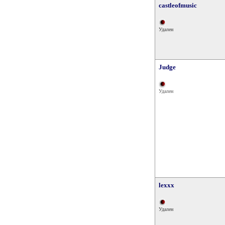
castleofmusic
Удален
Judge
Удален
lexxx
Удален