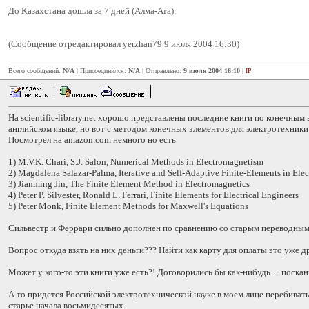
До Казахстана дошла за 7 дней (Алма-Ата).
(Сообщение отредактировал yerzhan79 9 июля 2004 16:30)
Всего сообщений:
N/A
| Присоединился:
N/A
| Отправлено:
9 июля 2004 16:10
|
IP
На scientific-library.net хорошо представлены последние книги по конечным
английском языке, но вот с методом конечных элементов для электротехники
Посмотрел на amazon.com немного но есть
1) M.V.K. Chari, S.J. Salon, Numerical Methods in Electromagnetism
2) Magdalena Salazar-Palma, Iterative and Self-Adaptive Finite-Elements in El
3) Jianming Jin, The Finite Element Method in Electromagnetics
4) Peter P. Silvester, Ronald L. Ferrari, Finite Elements for Electrical Engineers
5) Peter Monk, Finite Element Methods for Maxwell's Equations
Сильвестр и Феррари сильно дополнен по сравнению со старым переводным
Вопрос откуда взять на них деньги??? Найти как карту для оплаты это уже д
Может у кого-то эти книги уже есть?! Договорились бы как-нибудь… поска
А то придется Российской электротехнической науке в моем лице перебиват
старье начала восьмидесятых.