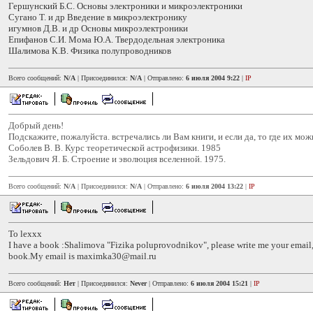
Гершунский Б.С. Основы электроники и микроэлектроники
Сугано Т. и др Введение в микроэлектронику
игумнов Д.В. и др Основы микроэлектроники
Епифанов С.И. Мома Ю.А. Твердодельная электроника
Шалимова К.В. Физика полупроводников
Всего сообщений:
N/A
| Присоединился:
N/A
| Отправлено:
6 июля 2004 9:22
|
IP
Добрый день!
Подскажите, пожалуйста. встречались ли Вам книги, и если да, то где их мож
Соболев В. В. Курс теоретической астрофизики. 1985
Зельдович Я. Б. Строение и эволюция вселенной. 1975.
Всего сообщений:
N/A
| Присоединился:
N/A
| Отправлено:
6 июля 2004 13:22
|
IP
To lexxx
I have a book :Shalimova "Fizika poluprovodnikov", please write me your email,
book.My email is maximka30@mail.ru
Всего сообщений:
Нет
| Присоединился:
Never
| Отправлено:
6 июля 2004 15:21
|
IP