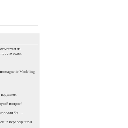
 элементам на
 просто голяк.
ectromagnetic Modeling
 изданием.
ругой вопрос!
нировали бы….
ься на переведенном