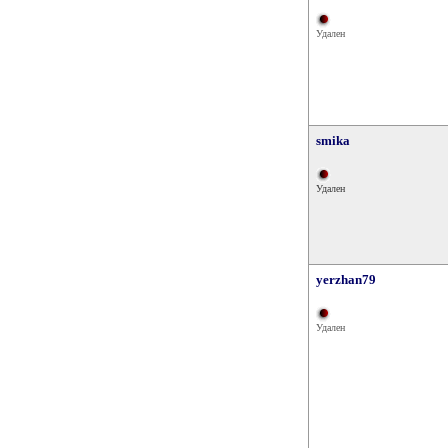
Удален
smika
Удален
yerzhan79
Удален