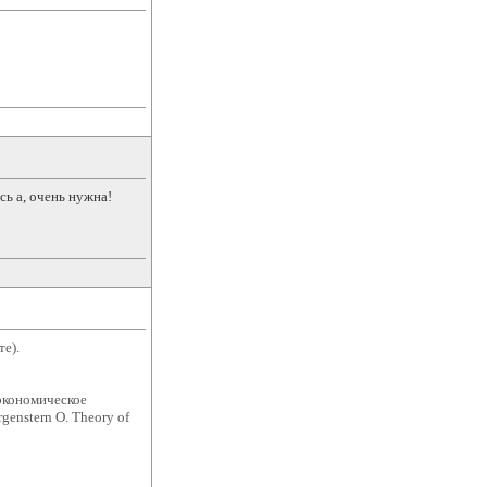
ь а, очень нужна!
те).
экономическое
rgenstern O. Theory of