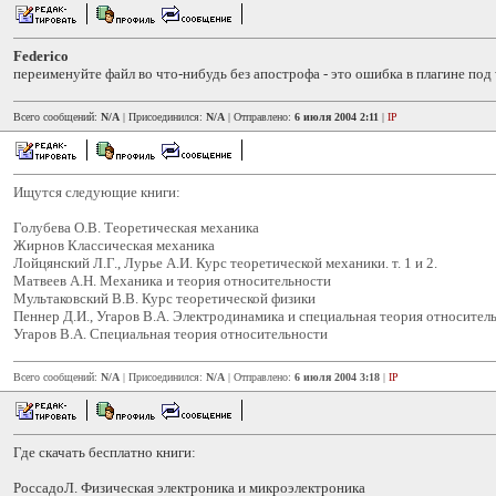
Federico
переименуйте файл во что-нибудь без апострофа - это ошибка в плагине под
Всего сообщений:
N/A
| Присоединился:
N/A
| Отправлено:
6 июля 2004 2:11
|
IP
Ищутся следующие книги:
Голубева О.В. Теоретическая механика
Жирнов Классическая механика
Лойцянский Л.Г., Лурье А.И. Курс теоретической механики. т. 1 и 2.
Матвеев А.Н. Механика и теория относительности
Мультаковский В.В. Курс теоретической физики
Пеннер Д.И., Угаров В.А. Электродинамика и специальная теория относител
Угаров В.А. Специальная теория относительности
Всего сообщений:
N/A
| Присоединился:
N/A
| Отправлено:
6 июля 2004 3:18
|
IP
Где скачать бесплатно книги:
РоссадоЛ. Физическая электроника и микроэлектроника