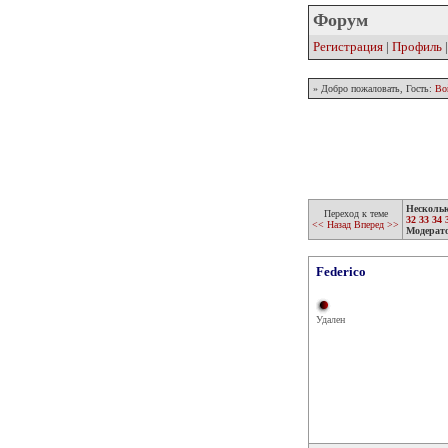
Форум
Регистрация
|
Профиль
» Добро пожаловать, Гость:
Во
Несколь
Переход к теме
32
33
34
<< Назад
Вперед >>
Модерат
Federico
Удален