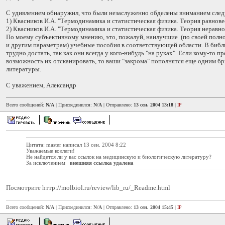
С удивлением обнаружил, что были незаслуженно обделены вниманием след
1) Квасников И.А. "Термодинамика и статистическая физика. Теория равнов
2) Квасников И.А. "Термодинамика и статистическая физика. Теория неравн
По моему субъективному мнению, это, пожалуй, наилучшие (по своей полно
и другим параметрам) учебные пособия в соответствующей области. В библ
трудно достать, так как они всегда у кого-нибудь "на руках". Если кому-то п
возможность их отсканировать, то ваши "закрома" пополнятся еще одним б
литературы.
С уважением, Александр
Всего сообщений:
N/A
| Присоединился:
N/A
| Отправлено:
13 сен. 2004 13:18
|
IP
Цитата: master написал 13 сен. 2004 8:22
Уважаемые коллеги!
Не найдется ли у вас ссылок на медицинскую и биологическую литературу?
За исключением
внешняя ссылка удалена
Посмотрите hттp://molbiol.ru/review/lib_ru/_Readme.html
Всего сообщений:
N/A
| Присоединился:
N/A
| Отправлено:
13 сен. 2004 15:45
|
IP