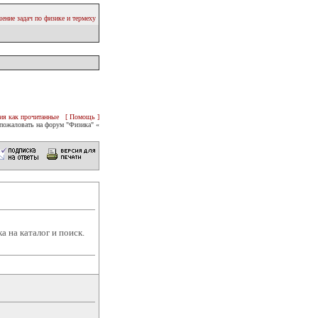
ение задач по физике и термеху
ия как прочитанные
[ Помощь ]
пожаловать на форум "Физика" «
а на каталог и поиск.