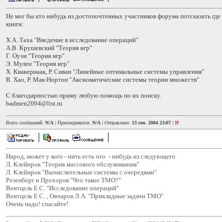
Не мог бы кто нибудь из достопочтенных участников форума потсказать гд
книги:
Х.А. Таха "Введение в исследование операций"
А.В. Крушевский "Теория игр"
Г. Оуэн "Теория игр"
Э. Мулен "Теория игр"
Х. Квакернаак, Р. Сиван "Линейные оптимальные системы управления"
В. Хао, Р. Мак-Нортон "Аксиоматические системы теории множеств"
С благодарностью приму любую помощь по их поиску.
badmen2004@list.ru
Всего сообщений:
N/A
| Присоединился:
N/A
| Отправлено:
13 сен. 2004 23:07
|
IP
Народ, может у кого - нить есть что - нибудь из следующего
Л. Клейнрок "Теория массового обслуживания"
Л. Клейнрок "Вычислительные системы с очередями"
Розенберг и Прохоров "Что такое ТМО?"
Вентцель Е.С. "Исследование операций"
Вентцель Е.С. , Овчаров Л.А. "Прикладные задачи ТМО"
Очень надо! спасайте!