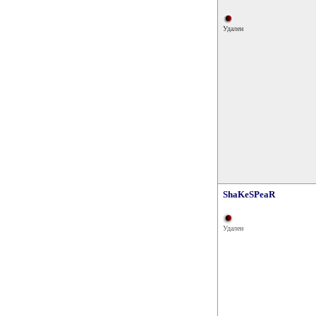
Удален
ShaKeSPeaR
Удален