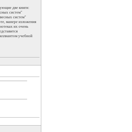
ующие две книги:
есных систем"
овесных систем"
те, манере изложения
иотеках их очень
редставится
риллиантом учебной