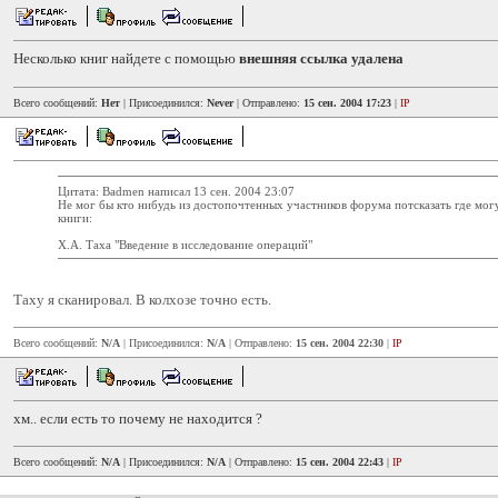
Несколько книг найдете с помощью
внешняя ссылка удалена
Всего сообщений:
Нет
| Присоединился:
Never
| Отправлено:
15 сен. 2004 17:23
|
IP
Цитата: Badmen написал 13 сен. 2004 23:07
Не мог бы кто нибудь из достопочтенных участников форума потсказать где мо
книги:
Х.А. Таха "Введение в исследование операций"
Таху я сканировал. В колхозе точно есть.
Всего сообщений:
N/A
| Присоединился:
N/A
| Отправлено:
15 сен. 2004 22:30
|
IP
хм.. если есть то почему не находится ?
Всего сообщений:
N/A
| Присоединился:
N/A
| Отправлено:
15 сен. 2004 22:43
|
IP