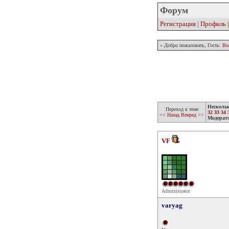
Форум
Регистрация
|
Профиль
» Добро пожаловать, Гость:
Во
Несколь
Переход к теме
32
33
34
<< Назад
Вперед >>
Модерат
VF
Administrator
varyag