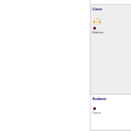
Guest
Новичок
Badmen
Удален