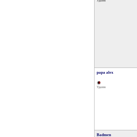
Удален
papa alex
Удален
Badmen