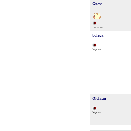
Guest
Новичок
bolega
Удален
Oldman
Удален