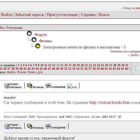
» Назад на
реш
|
Войти
|
Забытый пароль
|
Присутствующие
|
Справка
|
Поиск
йти
|
Регистрация
Форум
Физика
Электронные книги по физике и математике - 3
Отметить все сообщен
» Добро 
ко страниц
[
1
2
3
4
5
6
7
8
9
10
11
12
13
14
15
16
17
18
19
20
21
22
23
24
25
26
27
28
29
30
31
35
36
37
38
39
40
41
42
43
44
45
46
47
48
49
50
51
52
53
54
55
56
57
58
59
60
61
62
63
64
65
66
]
оры:
duplex
,
Roman Osipov
,
gvk
master
См. первое сообщение в этой теме. На странице
http://exir.ru/books.htm
ссылк
Всего сообщений:
3110
| Присоединился:
май 2002
| Отправлено:
13 сен. 2004 10:17
|
IP
Доброе время суток, уважаемый форум!