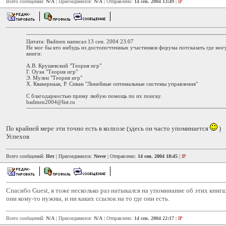
Всего сообщений:
N/A
| Присоединился:
N/A
| Отправлено:
14 сен. 2004 13:49
|
IP
Цитата: Badmen написал 13 сен. 2004 23:07
Не мог бы кто нибудь из достопочтенных участников форума потсказать где мо
книги:
А.В. Крушевский "Теория игр"
Г. Оуэн "Теория игр"
Э. Мулен "Теория игр"
Х. Квакернаак, Р. Сиван "Линейные оптимальные системы управления"
С благодарностью приму любую помощь по их поиску.
badmen2004@list.ru
По крайней мере эти точно есть в колхозе (здесь он часто упоминается
)
Успехов
Всего сообщений:
Нет
| Присоединился:
Never
| Отправлено:
14 сен. 2004 18:45
|
IP
Спасибо Guest, я тоже несколько раз натыкался на упоминание об этих книгах
они кому-то нужны, и ни каких ссылок на то где они есть.
Всего сообщений:
N/A
| Присоединился:
N/A
| Отправлено:
14 сен. 2004 22:17
|
IP