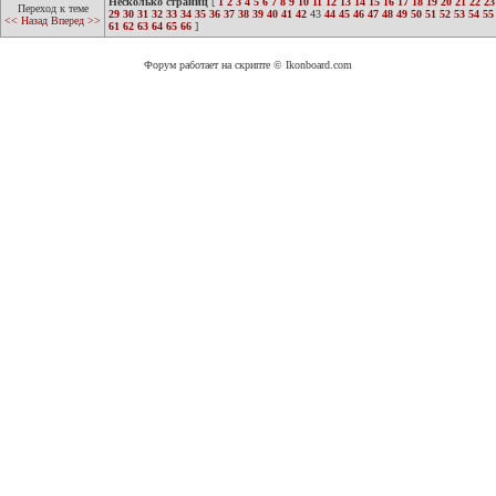
Несколько страниц
[
1
2
3
4
5
6
7
8
9
10
11
12
13
14
15
16
17
18
19
20
21
22
23
Переход к теме
29
30
31
32
33
34
35
36
37
38
39
40
41
42
43
44
45
46
47
48
49
50
51
52
53
54
55
<< Назад
Вперед >>
61
62
63
64
65
66
]
Форум работает на скрипте © Ikonboard.com