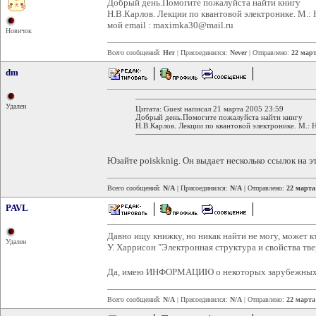
Добрый день.Помогите пожалуйста найти книгу
Н.В.Карлов. Лекции по квантовой электронике. М.: 
мой email : maximka30@mail.ru
Новичок
Всего сообщений:
Нет
| Присоединился:
Never
| Отправлено:
22 март
dm
Удален
Цитата: Guest написал 21 марта 2005 23:59
Добрый день.Помогите пожалуйста найти книгу
Н.В.Карлов. Лекции по квантовой электронике. М.: 
Юзайте poiskknig. Он выдает несколько ссылок на эт
Всего сообщений:
N/A
| Присоединился:
N/A
| Отправлено:
22 марта
PAVL
Давно ищу книжку, но никак найти не могу, может 
Удален
У. Харрисон "Электронная структура и свойства твер
Да, имею ИНФОРМАЦИЮ о некоторых зарубежных
Всего сообщений:
N/A
| Присоединился:
N/A
| Отправлено:
22 марта