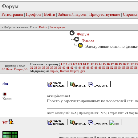
Форум
Регистрация
|
Профиль
|
Войти
|
Забытый пароль
|
Присутствующие
|
Справка
» Добро пожаловать, Гость:
Войти
|
Регистрация
Форум
Физика
Электронные книги по физике 
Несколько страниц
[
1
2
3
4
5
6
7
8
9
10
11
12
13
14
15
16
17
18
19
20
21
22
23
Переход к теме
32
33
34
35
36
37
38
39
40
41
42
43
44
45
46
47
48
49
50
51
52
53
54
55
56
57
58
<< Назад
Вперед >>
Модераторы:
duplex
,
Roman Osipov
,
gvk
dm
arsupisemnet
Удален
Просто у зарегистрированных пользователей есть 
Всего сообщений:
N/A
| Присоединился:
N/A
| Отправлено:
21 марта
VF
просто там замудренный пароль и лень мне его ввод