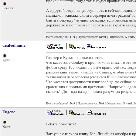
прочей п****хи, тогда там и будут вращаться тольк
Новичок
А с другой стороны, доступность и сейчас оставляет
мелькало: "Книжка снята с сервера из-за трафика" и
байта в секунду" лучше, поскольку если книжка на
держателю и попросить прислать её (открыть канал, 
Всего сообщений:
Нет
| Присоединился:
Never
| Отправлено:
5 нояб.
castleofmusic
Гюнтер и Кузьмин в колхозе есть.
Удален
что касается е-donkey и прочих животных, то эта т
файлы сразу 100 людям, причём прямо сейчас. Тогда
раздаче книг такого никогда не бывает, чтобы книг
технологии небезопасны (светитcя IP) и невозможн
Что касается доступности книг вообще, то сейчас 
сравнению с прошлыми временами. Например, сдела
скачать". Два года назад никаких разумных результа
Всего сообщений:
N/A
| Присоединился:
N/A
| Отправлено:
5 нояб. 2
Eugene
Ребята помогите!
Удален
Загрузил с колхоза книгу Бер. Линейная алгебра и пр