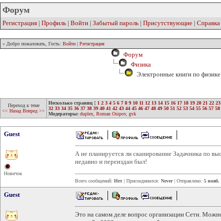
Форум
Регистрация
|
Профиль
|
Войти
|
Забытый пароль
|
Присутствующие
|
Справка
» Добро пожаловать, Гость:
Войти
|
Регистрация
Форум
Физика
Электронные книги по физике 
Несколько страниц
[
1
2
3
4
5
6
7
8
9
10
11
12
13
14
15
16
17
18
19
20
21
22
23
Переход к теме
32
33
34
35
36
37
38
39
40
41
42
43
44
45
46
47
48
49
50
51
52
53
54
55
56
57
58
<< Назад
Вперед >>
Модераторы:
duplex
,
Roman Osipov
,
gvk
Guest
А не планируется ли сканирование Задачника по в
недавно и переиздан был!
Новичок
Всего сообщений:
Нет
| Присоединился:
Never
| Отправлено:
5 нояб.
Guest
Это на самом деле вопрос организации Сети. Можно