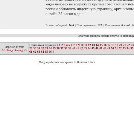
когда человек не возражает против того чтобы у не
вести и обновлять индексную страницу, организовыв
онлайн 25 часов в день.
Всего сообщений:
N/A
| Присоединился:
N/A
| Отправлено:
6 нояб. 2
Эта тема закрыта, новые ответы не приним
Несколько страниц
[
1
2
3
4
5
6
7
8
9
10
11
12
13
14
15
16
17
18
19
20
21
22
23
Переход к теме
29
30
31
32
33
34
35
36
37
38
39
40
41
42
43
44
45
46
47
48
49
50
51
52
53
54
55
<< Назад
Вперед >>
61
62
63
64
65
66
]
Форум работает на скрипте © Ikonboard.com