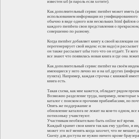
известен url (и пароль если хотите).
Как дополнительный сервис member может иметь (а
использованием информации из унифицированного к
обычно в виде одного или нескольких html файлов со
каждого memberа свои представления о прекрасном,
совершенно по разному.
Когда member добавляет книгу к своей коллекции он 
перегенерирует свой индекс если надо) и рассылает
он также рассылает urlы того что он отдаёт. Те ког
все знают что появилась новая книга и где она лежит
Как дополнительный сервис member на своём индекс
имеющиеся у него лично но и на url других (инфор
пункта). Например, каждая строчка с книжкой имеет
книга есть.
Такая схема, как мне кажется, обладает рядом преи
Возможно разделение труда, например, некоторые м
каталог с поиском и прочими прибамбасами, но почт
Опять же поддержание и
обновление каталога не лежит на ком-то одном, все 
потихоньку учавствуют.
Участникам необязательно быть online всё время.
Каждый хранит свои книги так как ему удобно, и ин
может это всё менять когда захочет, что не мешает 
Guestу для доступа не нужно ничего кроме браузера