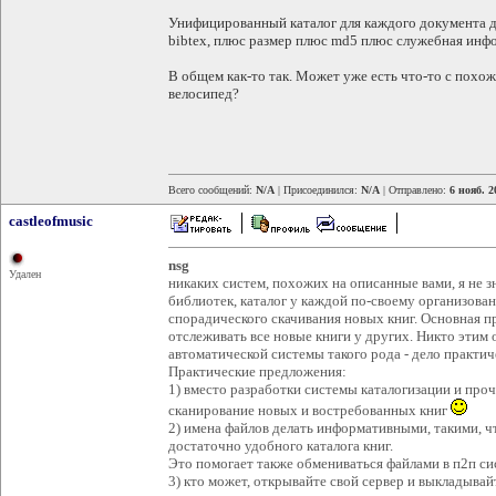
Унифицированный каталог для каждого документа д
bibtex, плюс размер плюс md5 плюс служебная инфо
В общем как-то так. Может уже есть что-то с похо
велосипед?
Всего сообщений:
N/A
| Присоединился:
N/A
| Отправлено:
6 нояб. 2
castleofmusic
nsg
Удален
никаких систем, похожих на описанные вами, я не з
библиотек, каталог у каждой по-своему организова
спорадического скачивания новых книг. Основная п
отслеживать все новые книги у других. Никто этим 
автоматической системы такого рода - дело практич
Практические предложения:
1) вместо разработки системы каталогизации и про
сканирование новых и востребованных книг
2) имена файлов делать информативными, такими, ч
достаточно удобного каталога книг.
Это помогает также обмениваться файлами в п2п си
3) кто может, открывайте свой сервер и выкладывайт