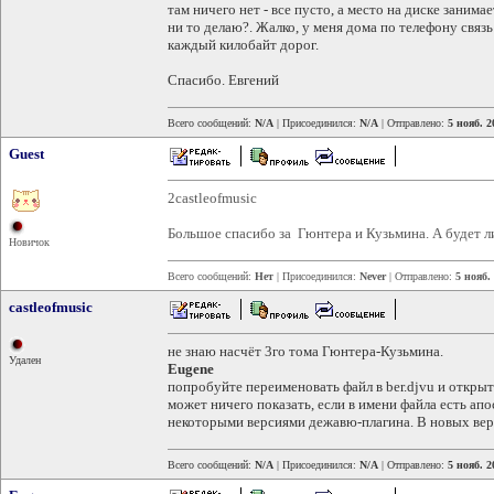
там ничего нет - все пусто, а место на диске занима
ни то делаю?. Жалко, у меня дома по телефону связь
каждый килобайт дорог.
Спасибо. Евгений
Всего сообщений:
N/A
| Присоединился:
N/A
| Отправлено:
5 нояб. 2
Guest
2castleofmusic
Большое спасибо за Гюнтера и Кузьмина. А будет л
Новичок
Всего сообщений:
Нет
| Присоединился:
Never
| Отправлено:
5 нояб.
castleofmusic
не знаю насчёт 3го тома Гюнтера-Кузьмина.
Удален
Eugene
попробуйте переименовать файл в ber.djvu и откры
может ничего показать, если в имени файла есть ап
некоторыми версиями дежавю-плагина. В новых вер
Всего сообщений:
N/A
| Присоединился:
N/A
| Отправлено:
5 нояб. 2