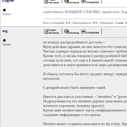
Eugene
castleofmusic БОЛЬШОЕ СПАСИБО. заработало. Eug
Удален
Всего сообщений:
N/A
| Присоединился:
N/A
| Отправлено:
5 нояб. 2
nsg
по поводу распределённого доступа --
Удален
Идея довольно здравая, но мне кажется что сущесв
Чистые сервера+зеркала не вполне отвечают требо
Кроме того, если мы говорим о распределённой библ
столько куча книг, это ещё и в значительной степен
дополняется и перестраивается по мере расширения
В общем, хотелось бы нечто среднее между сервер
каталогом.
Сценарий может быть примерно такой.
Имеется два класса участников -- "members" и "gues
Подразумевается что members держат свои книги дл
почитать хорошему человеку (guestу).
Кроме книг member имеет часть унифицированного к
содержит информацию о его книгах.
Member может отдавать свои книги по ftp и http. 