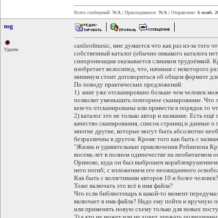
Всего сообщений:
N/A
| Присоединился:
N/A
| Отправлено:
6 нояб. 2
nsg
castleofmusic, мне думается что как раз из-за того 
Удален
собственный каталог (обычно никакого каталога нет
синхронизация оказывается слишком трудоёмкой. К
изобретает велосипед, что, начиная с некоторого р
минимум стоит договориться об общем формате для
По поводу практических предложений:
1) книг уже отсканировано больше чем человек мож
позволит уменьшить повторное сканирование. Что 
кем-то отсканированы или привести в порядок то чт
2) каталог это не только автор и название. Есть ещё
качество сканирования, список страниц и данные о 
многие другие, которые могут быть абсолютно нео
безразличны в другом. Кроме того как быть с назва
"Жизнь и удивительные приключения Робинзона Кру
восемь лет в полном одиночестве на необитаемом о
Ориноко, куда он был выброшен кораблекрушением, 
него погиб; с изложением его неожиданного освоб
Как быть с коллетивами авторов 10 и более человек
Тоже включать это всё в имя файла?
Что если библиотекарь в какой-то момент передума
включает в имя файла? Надо ему пойти и вручную п
или применять новую схему только для новых пост
3) а кто не может или не хочет держать полноценн