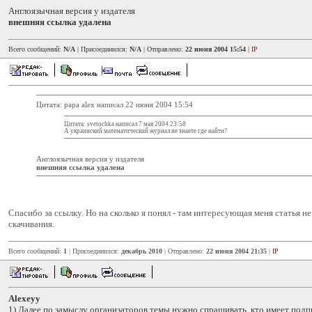
Англоязычная версия у издателя
внешняя ссылка удалена
Всего сообщений:
N/A
| Присоединился:
N/A
| Отправлено:
22 июня 2004 15:54
|
IP
Цитата: papa alex написал 22 июня 2004 15:54
Цитата: svetochka написал 7 мая 2004 23:58
А украинский математический журнал не знаете где найти?
Англоязычная версия у издателя
внешняя ссылка удалена
Спасибо за ссылку. Но на сколько я понял - там интересующая меня статья н
скачивания.
Всего сообщений:
1
| Присоединился:
декабрь 2010
| Отправлено:
22 июня 2004 21:35
|
IP
Alexeyy
1) Далее по замыслу организаторов темы нужно спрашивать, кто имеет подпи