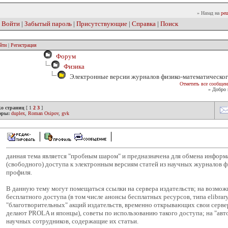
» Назад на
реш
|
Войти
|
Забытый пароль
|
Присутствующие
|
Справка
|
Поиск
йти
|
Регистрация
Форум
Физика
Электронные версии журналов физико-математическог
Отметить все сообщен
» Добро 
ко страниц
[
1
2
3
]
оры:
duplex
,
Roman Osipov
,
gvk
данная тема является "пробным шаром" и предназначена для обмена инфор
(свободного) доступа к электронным версиям статей из научных журналов 
профиля.
В данную тему могут помещаться ссылки на сервера издательств; на возмо
бесплатного доступа (в том числе анонсы бесплатных ресурсов, типа elibrary
"благотворительных" акций издательств, временно открывающих свои сервер
делают PROLA и японцы), советы по использованию такого доступа; на "авт
научных сотрудников, содержащие их статьи.