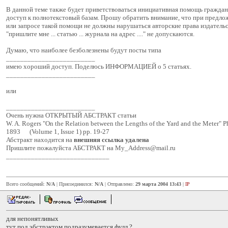
В данной теме также будет приветствоваться инициативная помощь гражд
доступ к полнотекстовый базам. Прошу обратить внимание, что при предл
или запросе такой помощи не должны нарушаться авторские права издательст
"пришлите мне ... статью ... журнала на адрес ...." не допускаются.
Думаю, что наиболее безболезнены будут посты типа
_________________________
имею хороший доступ. Поделюсь ИНФОРМАЦИЕЙ о 5 статьях.
_________________________
или
_________________________
Очень нужна ОТКРЫТЫЙ АБСТРАКТ статьи
W. A. Rogers "On the Relation between the Lengths of the Yard and the Meter" P
1893 (Volume 1, Issue 1) pp. 19-27
Абстракт находится на
внешняя ссылка удалена
Пришлите пожалуйста АБСТРАКТ на My_Address@mail.ru
_____________________________
Всего сообщений:
N/A
| Присоединился:
N/A
| Отправлено:
29 марта 2004 13:43
|
IP
для непонятливых
тут под эбстрэктом подразумевается фулл ?