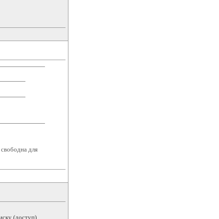
е свободна для
ску (доступ).