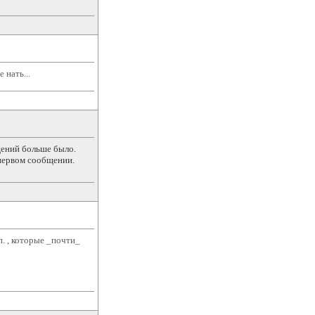
 нать...
щений больше было.
 первом сообщении.
. , которые _почти_