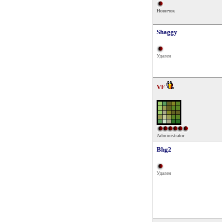
Новичок
Shaggy
Удален
VF
Administrator
Bhg2
Удален