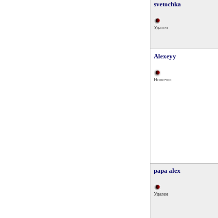
svetochka
Удален
Alexeyy
Новичок
papa alex
Удален