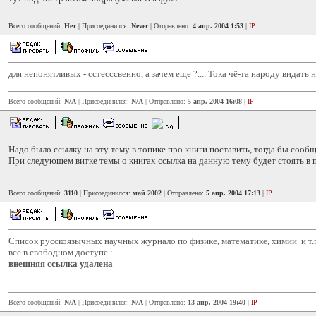
Всего сообщений:
Нет
| Присоединился:
Never
| Отправлено:
4 апр. 2004 1:53
|
IP
для непонятливых - сстесссвенно, а зачем еще ?.... Тока чё-та народу видать не
Всего сообщений:
N/A
| Присоединился:
N/A
| Отправлено:
5 апр. 2004 16:08
|
IP
Надо было ссылку на эту тему в топике про книги поставить, тогда бы сооб
При следующем витке темы о книгах ссылка на данную тему будет стоять в
Всего сообщений:
3110
| Присоединился:
май 2002
| Отправлено:
5 апр. 2004 17:13
|
IP
Список русскоязычных научных журнало по физике, математике, химии и т.п
все в свободном доступе :
внешняя ссылка удалена
Всего сообщений:
N/A
| Присоединился:
N/A
| Отправлено:
13 апр. 2004 19:40
|
IP