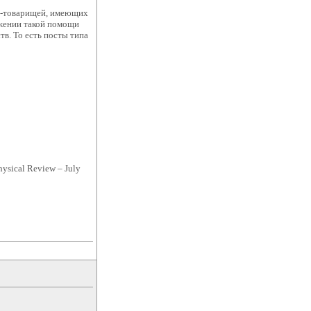
ан-товарищей, имеющих
ожении такой помощи
в. То есть посты типа
hysical Review – July