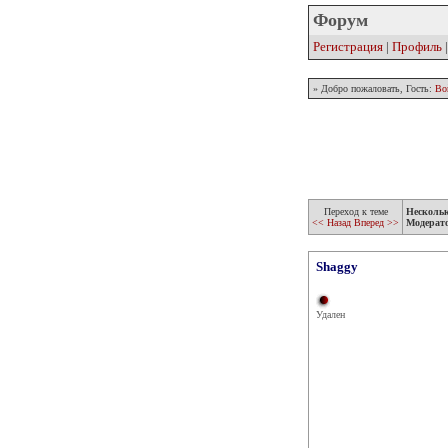
Форум
Регистрация
|
Профиль
» Добро пожаловать, Гость:
Во
Переход к теме
Несколь
<< Назад
Вперед >>
Модерат
Shaggy
Удален