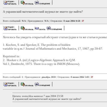
А украинский математический журнал не знаете где найти?
Всего сообщений:
N/A
| Присоединился:
N/A
| Отправлено:
8 мая 2004 0:58
|
IP
Хотелось бы увидеть открытый абстракт статьи (одна и та же статья в разны
1. Kochen, S. and Specker, E. The problem of hidden
variable in q.m.// Journal of Mathematics and Mechanics, 17, 1967, pp.59-87.
Reprinted in:
2. Hooker c.A. (ed.) Logico-Algebraic Approach to Q.M.
Vol.1, Dordrecht, 1975. There is a copy in INION (Moscow).
Всего сообщений:
1
| Присоединился:
декабрь 2010
| Отправлено:
8 июня 2004 5:03
|
IP
Цитата: svetochka написал 7 мая 2004 23:58
А украинский математический журнал не знаете где найти?