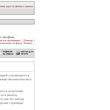
ение задач по физике и термеху
о профиля
ия как прочитанные
[ Помощь ]
пожаловать на форум "Физика" «
мацией о возможности
физико-метематического
жность получения
.ru и анонсы
а, как это иногда
орские страницы"