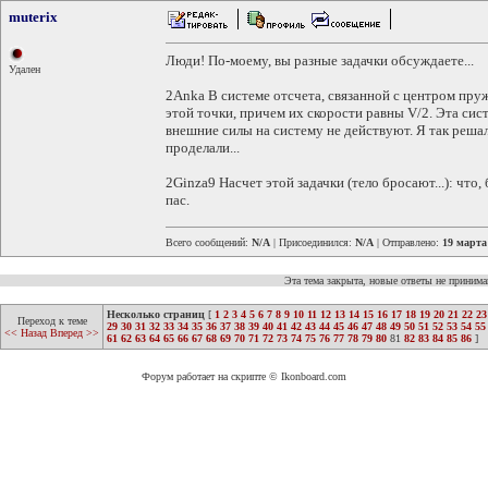
muterix
Люди! По-моему, вы разные задачки обсуждаете...
Удален
2Anka В системе отсчета, связанной с центром пр
этой точки, причем их скорости равны V/2. Эта сис
внешние силы на систему не действуют. Я так реша
проделали...
2Ginza9 Насчет этой задачки (тело бросают...): что,
пас.
Всего сообщений:
N/A
| Присоединился:
N/A
| Отправлено:
19 марта
Эта тема закрыта, новые ответы не приним
Несколько страниц
[
1
2
3
4
5
6
7
8
9
10
11
12
13
14
15
16
17
18
19
20
21
22
23
Переход к теме
29
30
31
32
33
34
35
36
37
38
39
40
41
42
43
44
45
46
47
48
49
50
51
52
53
54
55
<< Назад
Вперед >>
61
62
63
64
65
66
67
68
69
70
71
72
73
74
75
76
77
78
79
80
81
82
83
84
85
86
]
Форум работает на скрипте © Ikonboard.com