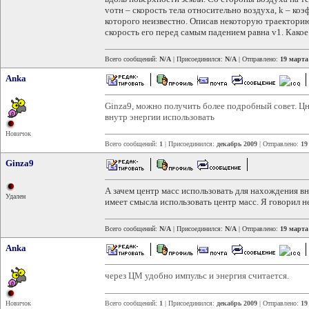
vотн – скорость тела относительно воздуха, k – к
которого неизвестно. Описав некоторую траекторию
скорость его перед самым падением равна v1. Какое
Всего сообщений:
N/A
| Присоединился:
N/A
| Отправлено:
19 марта
Anka
Ginza9, можно получить более подробный совет. Цн
внутр энергии использовать
Новичок
Всего сообщений:
1
| Присоединился:
декабрь 2009
| Отправлено:
19
Ginza9
А зачем центр масс использовать для нахождения вн
Удален
имеет смысла использовать центр масс. Я говорил н
Всего сообщений:
N/A
| Присоединился:
N/A
| Отправлено:
19 марта
Anka
через ЦМ удобно импульс и энергия считается.
Новичок
Всего сообщений:
1
| Присоединился:
декабрь 2009
| Отправлено:
19