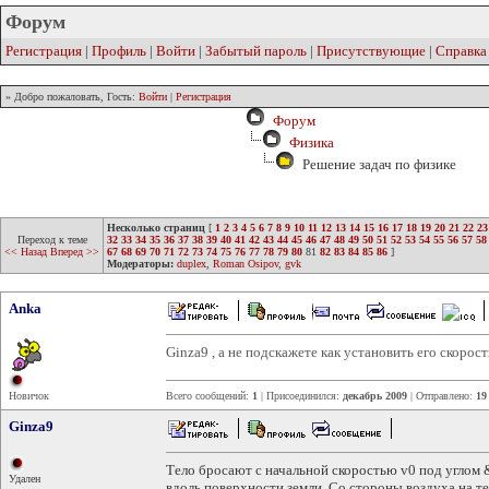
Форум
Регистрация
|
Профиль
|
Войти
|
Забытый пароль
|
Присутствующие
|
Справка
» Добро пожаловать, Гость:
Войти
|
Регистрация
Форум
Физика
Решение задач по физике
Несколько страниц
[
1
2
3
4
5
6
7
8
9
10
11
12
13
14
15
16
17
18
19
20
21
22
23
Переход к теме
32
33
34
35
36
37
38
39
40
41
42
43
44
45
46
47
48
49
50
51
52
53
54
55
56
57
58
<< Назад
Вперед >>
67
68
69
70
71
72
73
74
75
76
77
78
79
80
81
82
83
84
85
86
]
Модераторы:
duplex
,
Roman Osipov
,
gvk
Anka
Ginza9 , а не подскажете как установить его скорост
Новичок
Всего сообщений:
1
| Присоединился:
декабрь 2009
| Отправлено:
19
Ginza9
Тело бросают с начальной скоростью v0 под углом 
Удален
вдоль поверхности земли. Co стороны воздуха на те