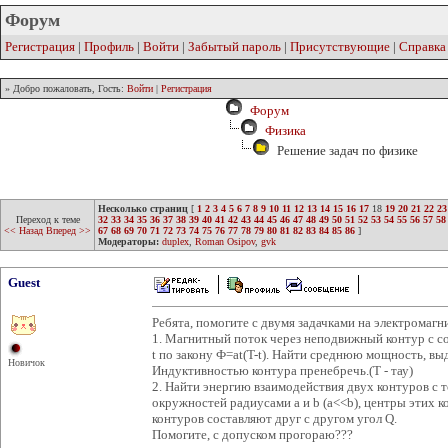
Форум
Регистрация
|
Профиль
|
Войти
|
Забытый пароль
|
Присутствующие
|
Справка
» Добро пожаловать, Гость:
Войти
|
Регистрация
Форум
Физика
Решение задач по физике
Несколько страниц
[
1
2
3
4
5
6
7
8
9
10
11
12
13
14
15
16
17
18
19
20
21
22
23
Переход к теме
32
33
34
35
36
37
38
39
40
41
42
43
44
45
46
47
48
49
50
51
52
53
54
55
56
57
58
<< Назад
Вперед >>
67
68
69
70
71
72
73
74
75
76
77
78
79
80
81
82
83
84
85
86
]
Модераторы:
duplex
,
Roman Osipov
,
gvk
Guest
Ребята, помогите с двумя задачками на электромаг
1. Магнитный поток через неподвижный контур с с
t по закону Ф=at(T-t). Найти среднюю мощность, вы
Новичок
Индуктивностью контура пренебречь.(T - тау)
2. Найти энергию взаимодействия двух контуров с то
окружностей радиусами a и b (a<<b), центры этих к
контуров составляют друг с другом угол Q.
Помогите, с допуском прогораю???