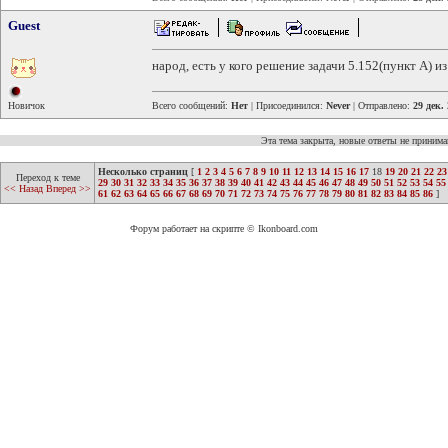
Guest
народ, есть у кого решение задачи 5.152(пункт А) и
Новичок
Всего сообщений:
Нет
| Присоединился:
Never
| Отправлено:
29 дек.
Эта тема закрыта, новые ответы не приним
Несколько страниц
[
1
2
3
4
5
6
7
8
9
10
11
12
13
14
15
16
17
18
19
20
21
22
23
Переход к теме
29
30
31
32
33
34
35
36
37
38
39
40
41
42
43
44
45
46
47
48
49
50
51
52
53
54
55
<< Назад
Вперед >>
61
62
63
64
65
66
67
68
69
70
71
72
73
74
75
76
77
78
79
80
81
82
83
84
85
86
]
Форум работает на скрипте © Ikonboard.com