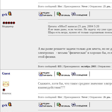
Всего сообщений:
Нет
| Присоединился:
Never
| Отправлено:
25 дек.
gvk
Цитата: eSHosT написал 25 дек. 2004 5:20
Модератор
Я не знаю даже, если честно. Но задачу эту уже сдал
Шара есть везде, нужно её только хорошенько поиск
А вы разве решаете задачи только для зачета, но не
электронах - весьма "физическая" и хорошо бы, ес
этой физики.
Всего сообщений:
835
| Присоединился:
октябрь 2003
| Отправлено:
Guest
Скажите, хотя бы, что такое среднее значение элктр
взаимодействия???
Новичок
Всего сообщений:
Нет
| Присоединился:
Never
| Отправлено:
26 дек.
gvk