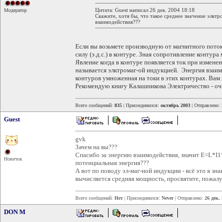
Цитата: Guest написал 26 дек. 2004 18:18
Модератор
Скажите, хотя бы, что такое среднее значение элктр
взаимодействия???
Если вы возьмете производную от магнитного пот
силу (э.д.с.) в контуре. Зная сопротивление конту
Явление когда в контуре появляется ток при измене
называется элктромаг-ой индукцией. Энергия взаим
контуров умноженная на токи в этих контурах. Вам
Рекомендую книгу Калашникова Электричество - оче
Всего сообщений:
835
| Присоединился:
октябрь 2003
| Отправлено:
Guest
gvk
Зачем на вы???
Спасибо за энергию взаимодействия, значит E=L*I1*I
Новичок
потенциальная энергия???
А вот по поводу эл-маг-ной индукции - всё это я зна
вычисляется средняя мощность, просвятите, пожалу
Всего сообщений:
Нет
| Присоединился:
Never
| Отправлено:
26 дек.
DON M