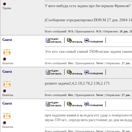
У кого-нибудь есть задача про би-зеркала Фринеля?
Удален
(Сообщение отредактировал DON M 27 дек. 2004 14
Всего сообщений:
N/A
| Присоединился:
N/A
| Отправлено:
26 дек. 2
Guest
Это кто там самый умный ТЮФовские задачи таким
Новичок
Всего сообщений:
Нет
| Присоединился:
Never
| Отправлено:
27 дек.
Guest
решите задачи2,4,2.19,2.76,2.136,2.171
Новичок
Всего сообщений:
Нет
| Присоединился:
Never
| Отправлено:
27 дек.
Guest
при падении камня в колодец его удар о поверхност
звука 330 м/с, определить расстояние до дна колодц
Новичок
Всего сообщений:
Нет
| Присоединился:
Never
| Отправлено:
28 дек.