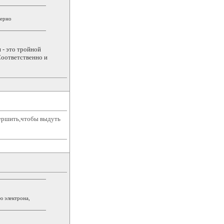
мерно
 - это тройной
Соответственно и
вершить,чтобы выдуть
ю электрона,