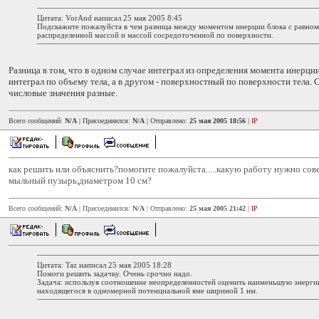
Цитата: VorAnd написал 25 мая 2005 8:45
Подскажите пожалуйста в чем разница между моментом инерции блока с равно
распределенной массой и массой сосредоточенной по поверхности.
Разница в том, что в одном случае интеграл из определения момента инерции
интеграл по объему тела, а в другом - поверхностный по поверхности тела. 
числовые значения разные.
Всего сообщений:
N/A
| Присоединился:
N/A
| Отправлено:
25 мая 2005 18:56
|
IP
как решить или объяснить?помогите пожалуйста.....какую работу нужно со
мыльный пузырь,диаметром 10 см?
Всего сообщений:
N/A
| Присоединился:
N/A
| Отправлено:
25 мая 2005 21:42
|
IP
Цитата: Taz написал 25 мая 2005 18:28
Помоги решить задачку. Очень срочно надо.
Задача: используя соотношение неопределенностей оценить наименьшую энерги
находящегося в одномерной потенциальной яме шириной 1 нм.