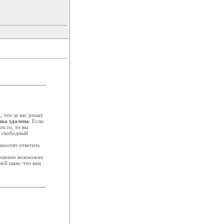
 что за вас решат
лка удалена
. Если
nm.ru, то вы
в свободный
захотят ответить
решение вожможно
шой шанс что вам