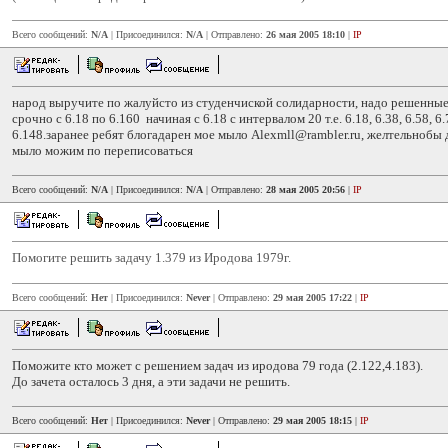
Всего сообщений:
N/A
| Присоединился:
N/A
| Отправлено:
26 мая 2005 18:10
|
IP
народ выручите по жалуйсто из студенчиской солидарности, надо решенные
срочно с 6.18 по 6.160 начиная с 6.18 с интервалом 20 т.е. 6.18, 6.38, 6.58, 6.7
6.148.заранее ребят блогадарен мое мыло Alexmll@rambler.ru, желтельнобы 
мыло можим по переписоваться
Всего сообщений:
N/A
| Присоединился:
N/A
| Отправлено:
28 мая 2005 20:56
|
IP
Помогите решить задачу 1.379 из Иродова 1979г.
Всего сообщений:
Нет
| Присоединился:
Never
| Отправлено:
29 мая 2005 17:22
|
IP
Поможите кто может с решением задач из иродова 79 года (2.122,4.183).
До зачета осталось 3 дня, а эти задачи не решить.
Всего сообщений:
Нет
| Присоединился:
Never
| Отправлено:
29 мая 2005 18:15
|
IP