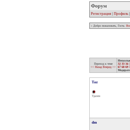
Форум
Регистрация
|
Профиль
» Добро пожаловать, Гость:
Во
Несколь
Переход к теме
32
33
34
<< Назад
Вперед >>
67
68
69
Модерат
Taz
Удален
dm