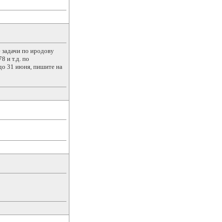
 задачи по иродову
8 и т.д. по
до 31 июня, пишите на