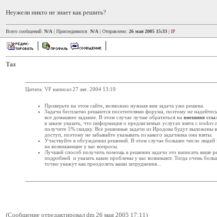
Неужели никто не знает как решить?
Всего сообщений:
N/A
| Присоединился:
N/A
| Отправлено:
26 мая 2005 15:33
|
IP
Taz
Цитата: VF написал 27 авг. 2004 13:19
Проверьте на этом сайте, возможно нужная вам задача уже решена.
Задачи бесплатно решаются посетителями форума, поэтому не надейтесь,
все домашнее задание. В этом случае лучше обратиться на
внешняя ссы
в заказе указать, что информация о предлагаемых услугах взята с irodov.
получите 5% скидку. Все решенные задачи из Иродова будут выложены 
доступ, поэтому не забывайте указывать из какого задачника они взяты.
Участвуйте в обсуждении решений. В этом случае большее число людей 
на возникающие у вас вопросы.
Лучший способ получить помощь в решении задачи это написать ваше 
подробней и указать какие проблемы у вас возникают. Тогда очень боль
точно укажут как преодолеть ваши затруднения...
(Сообщение отредактировал dm 26 мая 2005 17:11)