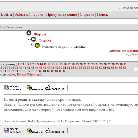
» Назад на
реш
|
Войти
|
Забытый пароль
|
Присутствующие
|
Справка
|
Поиск
йти
|
Регистрация
Форум
Физика
Решение задач по физике
Отметить все сообщен
» Добро 
ко страниц
[
1
2
3
4
5
6
7
8
9
10
11
12
13
14
15
16
17
18
19
20
21
22
23
24
25
26
27
28
29
30
31
35
36
37
38
39
40
41
42
43
44
45
46
47
48
49
50
51
52
53
54
55
56
57
58
59
60
61
62
63
64
65
66
70
71
72
73
74
75
76
77
78
79
80
81
82
83
84
85
86
]
оры:
duplex
,
Roman Osipov
,
gvk
Помоги решить задачку. Очень срочно надо.
Задача: используя соотношение неопределенностей оценить наименьшую эн
находящегося в одномерной потенциальной яме шириной 1 нм.
Всего сообщений:
N/A
| Присоединился:
N/A
| Отправлено:
25 мая 2005 18:28
|
IP