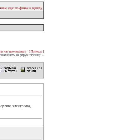
ение задач по физике и термеху
ия как прочитанные
[ Помощь ]
пожаловать на форум "Физика" «
ергию электрона,