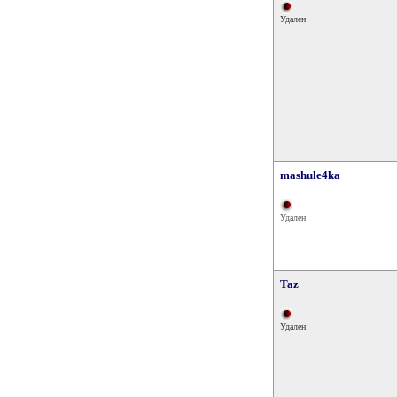
Удален
mashule4ka
Удален
Taz
Удален