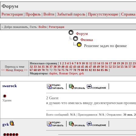
Форум
Регистрация
|
Профиль
|
Войти
|
Забытый пароль
|
Присутствующие
|
Справка
» Добро пожаловать, Гость:
Войти
|
Регистрация
Форум
Физика
Решение задач по физике
Несколько страниц
[
1
2
3
4
5
6
7
8
9
10
11
12
13
14
15
16
17
18
19
20
21
22
23
Переход к теме
32
33
34
35
36
37
38
39
40
41
42
43
44
45
46
47
48
49
50
51
52
53
54
55
56
57
58
<< Назад
Вперед >>
67
68
69
70
71
72
73
74
75
76
77
78
79
80
81
82
83
84
85
86
]
Модераторы:
duplex
,
Roman Osipov
,
gvk
swarock
2 Guest
Удален
я думаю что имелась ввиду диэлектрическая прониц
Всего сообщений:
N/A
| Присоединился:
N/A
| Отправлено:
30 янв. 2
gvk