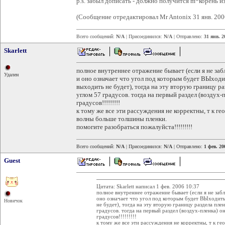
p.s. забыл дописать - должно получится m*корень из
(Сообщение отредактировал Mr Antonix 31 янв. 200
Всего сообщений:
N/A
| Присоединился:
N/A
| Отправлено:
31 янв. 2
Skarlett
полное внутреннее отражение бывает (если я не за
Удален
и оно означает что угол под которым будет ВЫходит
выходить не будет), тогда на эту вторую границу р
углом 57 градусов. тогда на первый раздел (воздух
градусов!!!!!!!!!
к тому же все эти рассуждения не корректны, т к ге
волны больше толшины пленки.
помогите разобраться пожалуйста!!!!!!!!!
Всего сообщений:
N/A
| Присоединился:
N/A
| Отправлено:
1 фев. 20
Guest
Цитата: Skarlett написал 1 фев. 2006 10:37
полное внутреннее отражение бывает (если я не заб
оно означает что угол под которым будет ВЫходить 
Новичок
не будет), тогда на эту вторую границу раздела пл
градусов. тогда на первый раздел (воздух-пленка) 
градусов!!!!!!!!!
к тому же все эти рассуждения не корректны, т к ге