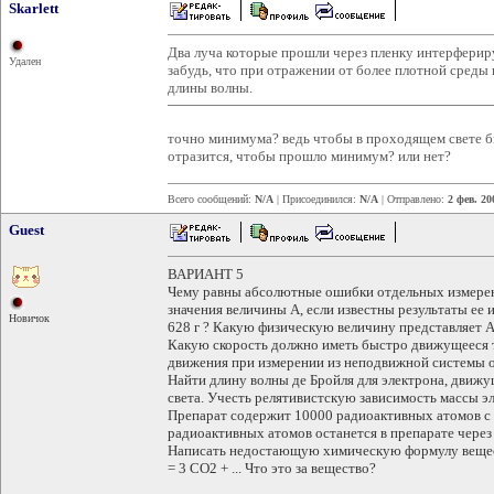
Skarlett
Два луча которые прошли через пленку интерфериру
Удален
забудь, что при отражении от более плотной среды 
длины волны.
точно минимума? ведь чтобы в проходящем свете б
отразится, чтобы прошло минимум? или нет?
Всего сообщений:
N/A
| Присоединился:
N/A
| Отправлено:
2 фев. 20
Guest
ВАРИАНТ 5
Чему равны абсолютные ошибки отдельных измерен
значения величины А, если известны результаты ее изме
Новичок
628 г ? Какую физическую величину представляет А
Какую скорость должно иметь быстро движущееся т
движения при измерении из неподвижной системы о
Найти длину волны де Бройля для электрона, движу
света. Учесть релятивистскую зависимость массы эл
Препарат содержит 10000 радиоактивных атомов с 
радиоактивных атомов останется в препарате через 
Написать недостающую химическую формулу вещес
= 3 СО2 + ... Что это за вещество?