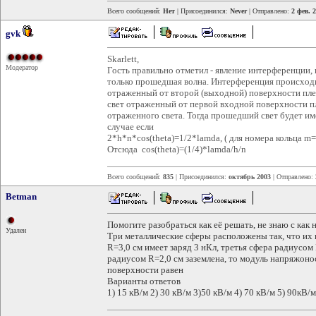
Всего сообщений:
Нет
| Присоединился:
Never
| Отправлено:
2 фев. 
gvk
Skarlett,
Модератор
Гость правильно отметил - явление интерференции, 
только прошедшая волна. Интерференция происходи
отраженный от второй (выходной) поверхности плен
свет отраженный от первой входной поверхности п
отраженного света. Тогда прошедший свет будет им
случае если
2*h*n*cos(theta)=1/2*lamda, ( для номера кольца m=
Отсюда cos(theta)=(1/4)*lamda/h/n
Всего сообщений:
835
| Присоединился:
октябрь 2003
| Отправлено:
Betman
Помогите разобраться как её решать, не знаю с как н
Удален
Три металлические сферы расположены так, что их
R=3,0 см имеет заряд 3 нКл, третья сфера радиусом R
радиусом R=2,0 см заземлена, то модуль напряжоно
поверхности равен
Варианты ответов
1) 15 кВ/м 2) 30 кВ/м 3)50 кВ/м 4) 70 кВ/м 5) 90кВ/м