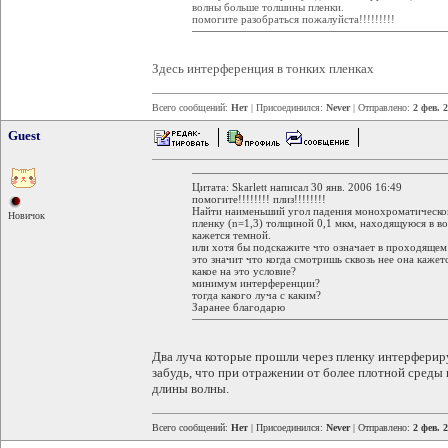
волны больше толшины пленки.
помогите разобраться пожалуйста!!!!!!!!!
Здесь интерференция в тонких пленках
Всего сообщений:
Нет
| Присоединился:
Never
| Отправлено:
2 фев. 
Guest
Цитата: Skarlett написал 30 янв. 2006 16:49
помогите!!!!!!!! плиз!!!!!!!!
Найти наименьший угол падения монохроматическог
Новичок
пленку (n=1,3) толщиной 0,1 мкм, находящуюся в во
кажется темной.
или хотя бы подскажите что означает в проходящем
это значит что когда смотришь сквозь нее она кажет
какое на это условие?
минимум интерференции?
тогда какого луча с каким?
Заранее благодарю
Два луча которые прошли через пленку интерфериру
забудь, что при отражении от более плотной среды 
длины волны.
Всего сообщений:
Нет
| Присоединился:
Never
| Отправлено:
2 фев. 