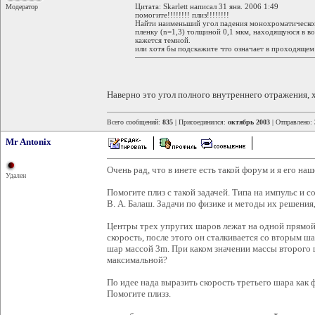
Цитата: Skarlett написал 31 янв. 2006 1:49
Модератор
помогите!!!!!!!! плиз!!!!!!!!
Найти наименьший угол падения монохроматическог
пленку (n=1,3) толщиной 0,1 мкм, находящуюся в во
кажется темной.
или хотя бы подскажите что означает в проходящем
Наверно это угол полного внутреннего отражения, х
Всего сообщений:
835
| Присоединился:
октябрь 2003
| Отправлено:
Mr Antonix
Очень рад, что в инете есть такой форум и я его наше
Удален
Помогите плиз с такой задачей. Типа на импульс и с
В. А. Балаш. Задачи по физике и методы их решения
Центры трех упругих шаров лежат на одной прямо
скорость, после этого он сталкивается со вторым ш
шар массой 3m. При каком значении массы второго 
максимальной?
По идее нада выразить скорость третьего шара как 
Помогите плизз.