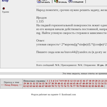
krap
Народ помогите, срочно нужно решить задачу, жела
Удален
Иродов
1.335
На гладкой горизонтальной поверхности лежит одн
из его концов начали действовать постоянной, напр
mg. Найти угловую скорость стержня в зависимости о
Ответ:
угловая скорость= 2*корень((g*sinфи)/(L*((cosфи)^2 
Пишите сюда или на bravo44@yandex.ru (в долгу не
Всего сообщений:
N/A
| Присоединился:
N/A
| Отправлено:
18 дек. 2
Эта тема закрыта, новые ответы не приним
Несколько страниц
[
1
2
3
4
5
6
7
8
9
10
11
12
13
14
15
16
17
18
19
20
21
22
23
Переход к теме
29
30
31
32
33
34
35
36
37
38
39
40
41
42
43
44
45
46
47
48
49
50
51
52
53
54
55
<< Назад
Вперед >>
61
62
63
64
65
66
67
68
69
70
71
72
73
74
75
76
77
78
79
80
81
82
83
84
85
86
]
Форум работает на скрипте © Ikonboard.com