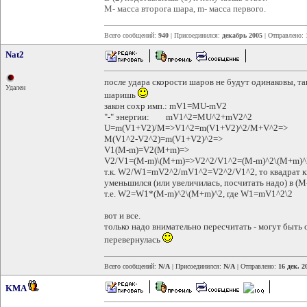
M- масса второга шара, m- масса первого.
Всего сообщений:
940
| Присоединился:
декабрь 2005
| Отправлено:
Nat2
после удара скорости шаров не будут одинаковы, так
Удален
шаришь
закон сохр имп.: mV1=MU-mV2
"-" энергии: mV1^2=MU^2+mV2^2
U=m(V1+V2)/M=>V1^2=m(V1+V2)^2/M+V^2=>
M(V1^2-V2^2)=m(V1+V2)^2=>
V1(M-m)=V2(M+m)=>
V2/V1=(M-m)\(M+m)=>V2^2/V1^2=(M-m)^2\(M+m)^
т.к. W2/W1=mV2^2/mV1^2=V2^2/V1^2, то квадрат ки
уменьшился (или увеличилась, посчитать надо) в (
т.е. W2=W1*(M-m)^2\(M+m)^2, где W1=mV1^2\2
вот и все.
только надо внимательно пересчитать - могут быть 
перевернулась
Всего сообщений:
N/A
| Присоединился:
N/A
| Отправлено:
16 дек. 2
KMA