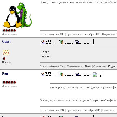
Блин, то-то я думаю че-то не то выходит, спасибо з
Долгожитель
Всего сообщений:
940
| Присоединился:
декабрь 2005
| Отправлено:
Guest
2 Nat2
Спасибо
Новичок
Всего сообщений:
Нет
| Присоединился:
Never
| Отправлено:
17 дек.
Ren
Долгожитель
лин парень, ты вообще чего-нибудь да шаришь в физ
А что, здесь можно только людям "шарящим" в физи
Всего сообщений:
284
| Присоединился:
октябрь 2005
| Отправлено: