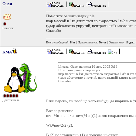
Guest
Помогите решить задачу pls.
шар массой в 1кг двигается со скоростью 1м/с и ст
(удар абсолютно упругий, центральный) какова кине
Новичок
Спасибо
Всего сообщений:
Нет
| Присоединился:
Never
| Отправлено:
16 дек.
KMA
Цитата: Guest написал 16 дек. 2005 3:19
Помогите решить задачу pls.
шар массой в 1кг двигается со скоростью 1м/с и ст
(удар абсолютно упругий, центральный) какова кине
Спасибо
Долгожитель
Блин парень, ты вообще чего-нибудь да шаришь в фи
Вот ее решение.
mv=Mu-mu => u=mv/(M-m)(1) закон сохранения имп
Wk=mu^2/2 (2);
В (2) подставляешь (1) и получаешь ответ.