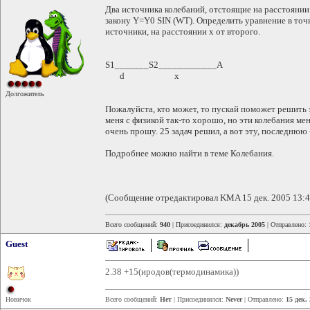
Два источника колебаний, отстоящие на расстоянии
закону Y=Y0 SIN (WT). Определить уравнение в то
источники, на расстоянии х от второго.
S1_______S2____________A
d x
Долгожитель
Пожалуйста, кто может, то пускай поможет решить эт
меня с физикой так-то хорошо, но эти колебания ме
очень прошу. 25 задач решил, а вот эту, последнюю 
Подробнее можно найти в теме Колебания.
(Сообщение отредактировал KMA 15 дек. 2005 13:4
Всего сообщений:
940
| Присоединился:
декабрь 2005
| Отправлено:
Guest
2.38 +15(иродов(термодинамика))
Новичок
Всего сообщений:
Нет
| Присоединился:
Never
| Отправлено:
15 дек.