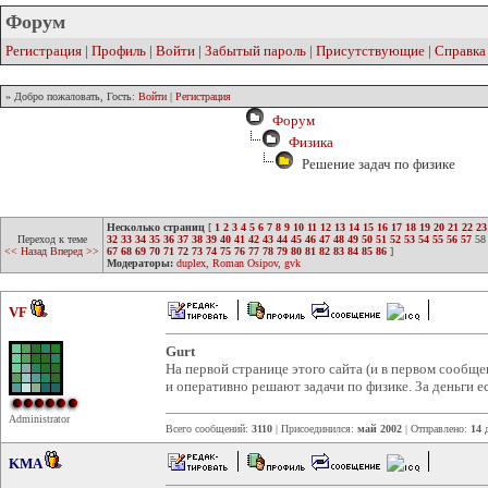
Форум
Регистрация
|
Профиль
|
Войти
|
Забытый пароль
|
Присутствующие
|
Справка
» Добро пожаловать, Гость:
Войти
|
Регистрация
Форум
Физика
Решение задач по физике
Несколько страниц
[
1
2
3
4
5
6
7
8
9
10
11
12
13
14
15
16
17
18
19
20
21
22
23
Переход к теме
32
33
34
35
36
37
38
39
40
41
42
43
44
45
46
47
48
49
50
51
52
53
54
55
56
57
58
<< Назад
Вперед >>
67
68
69
70
71
72
73
74
75
76
77
78
79
80
81
82
83
84
85
86
]
Модераторы:
duplex
,
Roman Osipov
,
gvk
VF
Gurt
На первой странице этого сайта (и в первом сообщ
и оперативно решают задачи по физике. За деньги е
Administrator
Всего сообщений:
3110
| Присоединился:
май 2002
| Отправлено:
14 
KMA