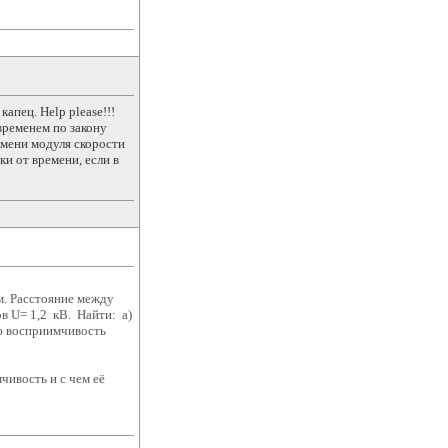
апец. Help please!!!
временем по закону
емени модуля скорости
ки от времени, если в
м. Расстояние между
в U= 1,2 кВ. Найти: а)
ую восприимчивость
мчивость и с чем её