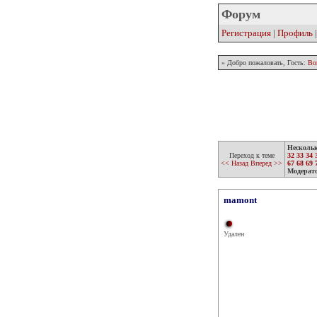
Форум
Регистрация
|
Профиль
» Добро пожаловать, Гость:
Во
Несколь
Переход к теме
32
33
34
<< Назад
Вперед >>
67
68
69
Модерат
mamont
Удален