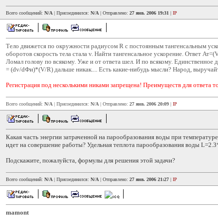
Всего сообщений:
N/A
| Присоединился:
N/A
| Отправлено:
27 янв. 2006 19:31
|
IP
Тело движется по окружности радиусом R с постоянным тангенсальным уск
оборотов скорость тела стала v. Найти тангенсальное ускорение. Ответ Ат=
Ломал голову по всякому. Уже и от ответа шел. И по всякому. Единственное 
= (dv/dФи)*(V/R) дальше никак.... Есть какие-нибудь мысли? Народ, выручайт
Регистрация под несколькими никами запрещена! Преимуществ для ответа то
Всего сообщений:
N/A
| Присоединился:
N/A
| Отправлено:
27 янв. 2006 20:09
|
IP
Какая часть энергии затраченной на парообразования воды при температур
идет на совершение работы? Удельная теплота парообразования воды L=2.3
Подскажите, пожалуйста, формулы для решения этой задачи?
Всего сообщений:
N/A
| Присоединился:
N/A
| Отправлено:
27 янв. 2006 21:27
|
IP
mamont