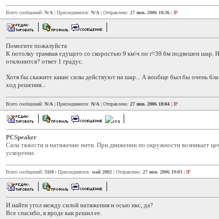
Всего сообщений:
N/A
| Присоединился:
N/A
| Отправлено:
27 янв. 2006 10:36
|
IP
Помогите пожалуйста
К потолку трамвая едущего со скоростью 9 км\ч по r=39.6м подвешен шар. Н
отклонится? ответ 1 градус.
Хотя бы скажите какие силы действуют на шар... А вообще был бы очень бл
ход решения...
Всего сообщений:
N/A
| Присоединился:
N/A
| Отправлено:
27 янв. 2006 18:04
|
IP
PCSpeaker
Сила тяжести и натяжение нити. При движении по окружности возникает ц
ускорение.
Всего сообщений:
3110
| Присоединился:
май 2002
| Отправлено:
27 янв. 2006 19:03
|
IP
И найти угол между силой натяжения и осью икс, да?
Все спасибо, я вроде как решил ее.