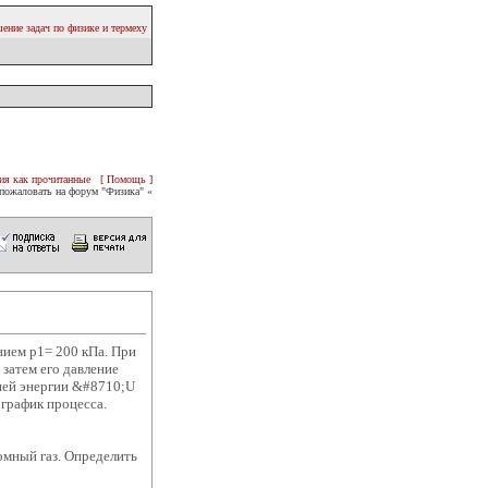
ение задач по физике и термеху
ия как прочитанные
[ Помощь ]
пожаловать на форум "Физика" «
нием p1= 200 кПа. При
 затем его давление
ней энергии &#8710;U
 график процесса.
омный газ. Определить