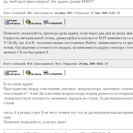
да, твой преп явно озверел! Эта задача уровня МФО!!!
Всего сообщений:
284
| Присоединился:
октябрь 2005
| Отправлено:
27 янв. 2006 22:03
|
IP
Помогите, пожалуйста, преподы дали задачу, если через два дня не решу мне к
Скорость материальной точки, движущейся в плоскости XOY изменяется со 
V=Ai-Bj, где А и В - положительные постоянные Найти: а)зависимость от вр
точки. б)ускорение а точки и его модуль. в) зависимость радиус вектора r точ
момент t=0 он был равен 0.
Всего сообщений:
N/A
| Присоединился:
N/A
| Отправлено:
29 янв. 2006 18:02
|
IP
Есть такая задача:
Пространство между пластинами плоского конденсатора заполнено стекло
пластинами d = 4 мм. На пластины конденсатора подана разность потенциало
поверхностную плотность связанных зарядов на стекле; б) диэлектрическ
стекла.
часть А я решил, а вот Б не могу понять что это за диэлектрическая восприи
едят.
Помогите пожалуйста, если кто знает.