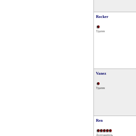
Rocker
Удален
Vanez
Удален
Ren
Долгожитель