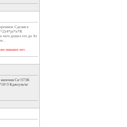
орением. Сделав n
(V^2)/4*pi*n*R
до чего дошел это до Aт
е...
же никаких нет.
е кипения Ск=373К
*10^3 Кджоуль/кг