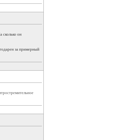
а сколько он
агодарен за примерный
ентростремительное