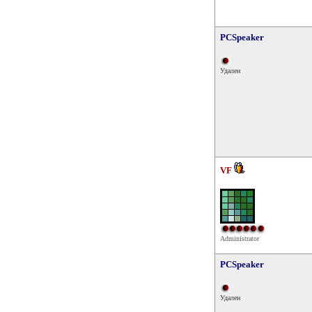
PCSpeaker
Удален
VF
Administrator
PCSpeaker
Удален