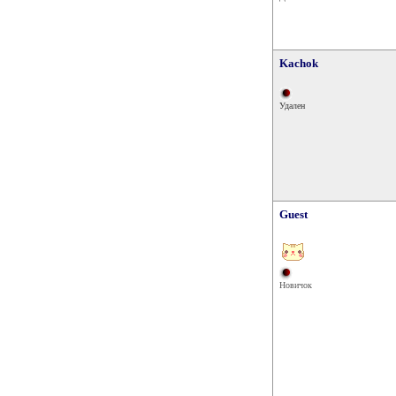
Kachok
Удален
Guest
Новичок