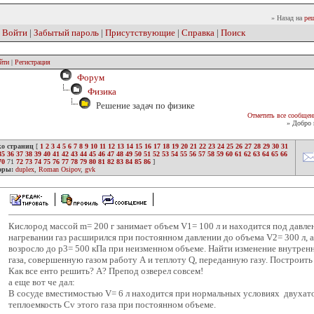
» Назад на
реш
|
Войти
|
Забытый пароль
|
Присутствующие
|
Справка
|
Поиск
йти
|
Регистрация
Форум
Физика
Решение задач по физике
Отметить все сообщен
» Добро 
ко страниц
[
1
2
3
4
5
6
7
8
9
10
11
12
13
14
15
16
17
18
19
20
21
22
23
24
25
26
27
28
29
30
31
35
36
37
38
39
40
41
42
43
44
45
46
47
48
49
50
51
52
53
54
55
56
57
58
59
60
61
62
63
64
65
66
70
71
72
73
74
75
76
77
78
79
80
81
82
83
84
85
86
]
оры:
duplex
,
Roman Osipov
,
gvk
Кислород массой m= 200 г занимает объем V1= 100 л и находится под давле
нагревании газ расширился при постоянном давлении до объема V2= 300 л, а
возросло до р3= 500 кПа при неизменном объеме. Найти изменение внутрен
газа, совершенную газом работу А и теплоту Q, переданную газу. Построить
Как все енто решить? А? Препод озверел совсем!
а еще вот че дал:
В сосуде вместимостью V= 6 л находится при нормальных условиях двухат
теплоемкость Cv этого газа при постоянном объеме.