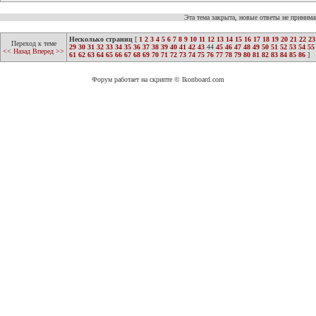
Эта тема закрыта, новые ответы не приним
Несколько страниц
[
1
2
3
4
5
6
7
8
9
10
11
12
13
14
15
16
17
18
19
20
21
22
23
Переход к теме
29
30
31
32
33
34
35
36
37
38
39
40
41
42
43
44
45
46
47
48
49
50
51
52
53
54
55
<< Назад
Вперед >>
61
62
63
64
65
66
67
68
69
70
71
72
73
74
75
76
77
78
79
80
81
82
83
84
85
86
]
Форум работает на скрипте © Ikonboard.com