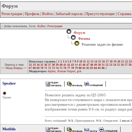
Форум
Регистрация
|
Профиль
|
Войти
|
Забытый пароль
|
Присутствующие
|
Справка
» Добро пожаловать, Гость:
Войти
|
Регистрация
Форум
Физика
Решение задач по физике
Несколько страниц
[
1
2
3
4
5
6
7
8
9
10
11
12
13
14
15
16
17
18
19
20
21
22
23
Переход к теме
32
33
34
35
36
37
38
39
40
41
42
43
44
45
46
47
48
49
50
51
52
53
54
55
56
57
58
<< Назад
Вперед >>
67
68
69
70
71
72
73
74
75
76
77
78
79
80
81
82
83
84
85
86
]
Модераторы:
duplex
,
Roman Osipov
,
gvk
Speaker
Помогите решить задачу из ЦТ-2005
Удален
На поверхности стеклянного шара с показателем пре
рассматривается с диаметрально противоположной 
изображения точки равно 9.6 см, то радиус шара раве
Всего сообщений:
N/A
| Присоединился:
N/A
| Отправлено:
5 июля 2
Matilda