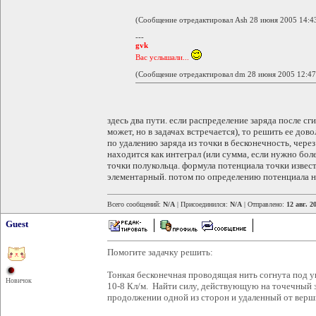
(Сообщение отредактировал Ash 28 июня 2005 14:4
---
gvk
Вас услышали...
(Сообщение отредактировал dm 28 июня 2005 12:47
здесь два пути. если распределение заряда после сг
может, но в задачах встречается), то решить ее дов
по удалению заряда из точки в бесконечность, чере
находится как интеграл (или сумма, если нужно бо
точки полукольца. формула потенциала точки извест
элементарный. потом по определению потенциала н
Всего сообщений:
N/A
| Присоединился:
N/A
| Отправлено:
12 авг. 2
Guest
Помогите задачку решить:
Тонкая бесконечная проводящая нить согнута под уг
Новичок
10-8 Кл/м. Найти силу, действующую на точечный з
продолжении одной из сторон и удаленный от вершин