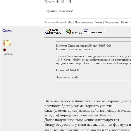
Ответ: 4*10-4 Н.
Заранее спасибо!
Всего сообщений:
Нет
| Присоединился:
Never
| Отправлено:
29 авг. 
Guest
Цитата: Guest написал 29 авг. 2005 0:04
Помогите задачку решить:
Новичок
Тонкая бесконечная проводящая нить согнута под уг
10-8 Кл/м. Найти силу, действующую на точечный з
продолжении одной из сторон и удаленный от вершин
Ответ: 4*10-4 Н.
Заранее спасибо!
Нить мысленно разбивается на элементарные участк
плотность*длину элементарного участка.
Сила (элементарная) взаимодействия каждого элеме
зарядом) определяется по закону Кулона.
Далее полученное выражение интегрируется.
Ввиду отсутствия у меня навыков записи формул в и
здесь все выражения, но по-моему и так достаточн