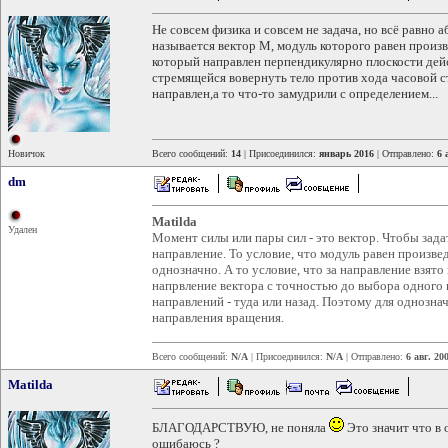
Не совсем физика и совсем не задача, но всё равно
называется вектор М, модуль которого равен произв
который направлен перпендикулярно плоскости дейс
стремящейся вовернуть тело против хода часовой ст
направлен,а то что-то замудрили с определением...
Новичок
Всего сообщений:
14
| Присоединился:
январь 2016
| Отправлено:
6 
dm
Matilda
Удален
Момент силы или пары сил - это вектор. Чтобы задат
направление. То условие, что модуль равен произвед
однозначно. А то условие, что за направление взят
напрвление вектора с точностью до выбора одного
направлений - туда или назад. Поэтому для однозна
направления вращения.
Всего сообщений:
N/A
| Присоединился:
N/A
| Отправлено:
6 авг. 20
Matilda
БЛАГОДАРСТВУЮ, не поняла
Это значит что в 
ошибаюсь ?