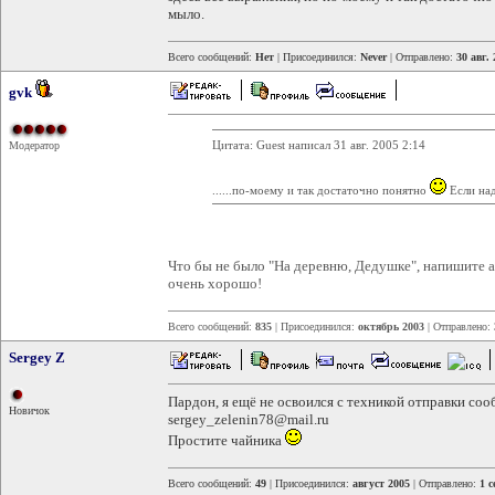
мыло.
Всего сообщений:
Нет
| Присоединился:
Never
| Отправлено:
30 авг.
gvk
Цитата: Guest написал 31 авг. 2005 2:14
Модератор
......по-моему и так достаточно понятно
Если над
Что бы не было "На деревню, Дедушке", напишите а
очень хорошо!
Всего сообщений:
835
| Присоединился:
октябрь 2003
| Отправлено:
Sergey Z
Пардон, я ещё не освоился с техникой отправки со
Новичок
sergey_zelenin78@mail.ru
Простите чайника
Всего сообщений:
49
| Присоединился:
август 2005
| Отправлено:
1 с