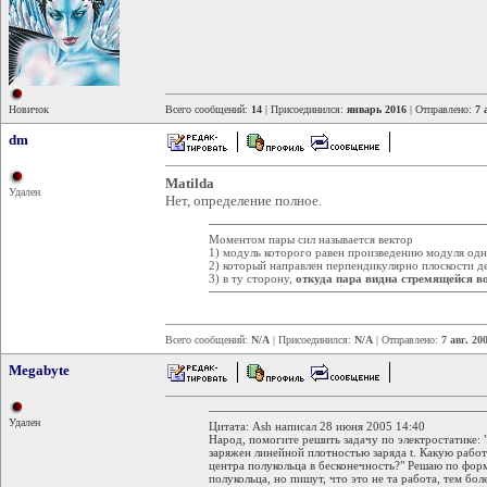
Новичок
Всего сообщений:
14
| Присоединился:
январь 2016
| Отправлено:
7 
dm
Matilda
Удален
Нет, определение полное.
Моментом пары сил называется вектор
1) модуль которого равен произведению модуля одно
2) который направлен перпендикулярно плоскости д
3) в ту сторону,
откуда пара видна стремящейся во
Всего сообщений:
N/A
| Присоединился:
N/A
| Отправлено:
7 авг. 20
Megabyte
Удален
Цитата: Ash написал 28 июня 2005 14:40
Народ, помогите решить задачу по электростатике: 
заряжен линейной плотностью заряда t. Какую работ
центра полукольца в бесконечность?" Решаю по форму
полукольца, но пишут, что это не та работа, тем бол