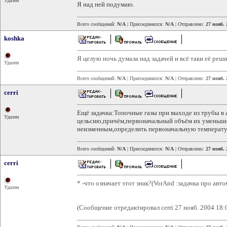
Удален
Я над ней подумаю.
Всего сообщений:
N/A
| Присоединился:
N/A
| Отправлено:
27 нояб. 
koshka
Я целую ночь думала над задачей и всё таки её реши
Удален
Всего сообщений:
N/A
| Присоединился:
N/A
| Отправлено:
27 нояб. 
cerri
Ещё задачка:Топочные газы при выходе из трубы в
Удален
цельсию,причём,первоначальный объём их уменьшил
неизменным,определить первоначальную температур
Всего сообщений:
N/A
| Присоединился:
N/A
| Отправлено:
27 нояб. 
cerri
* -что означает этот знак?(VorAnd :задачка про авто
Удален
(Сообщение отредактировал cerri 27 нояб. 2004 18: