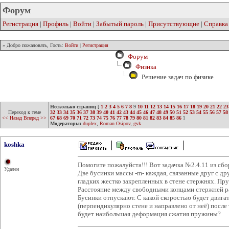
Форум
Регистрация
|
Профиль
|
Войти
|
Забытый пароль
|
Присутствующие
|
Справка
» Добро пожаловать, Гость:
Войти
|
Регистрация
Форум
Физика
Решение задач по физике
Несколько страниц
[
1
2
3
4
5
6
7
8
9
10
11
12
13
14
15
16
17
18
19
20
21
22
23
Переход к теме
32
33
34
35
36
37
38
39
40
41
42
43
44
45
46
47
48
49
50
51
52
53
54
55
56
57
58
<< Назад
Вперед >>
67
68
69
70
71
72
73
74
75
76
77
78
79
80
81
82
83
84
85
86
]
Модераторы:
duplex
,
Roman Osipov
,
gvk
koshka
Помогите пожалуйста!!! Вот задачка №2.4.11 из сб
Удален
Две бусинки массы -m- каждая, связанные друг с д
гладких жестко закрепленных в стене стержнях. Пруж
Расстояние между свободными концами стержней 
Бусинки отпускают. С какой скоростью будет двигат
(перпендикулярно стене и направлено от неё) после 
будет наибольшая деформация сжатия пружины?