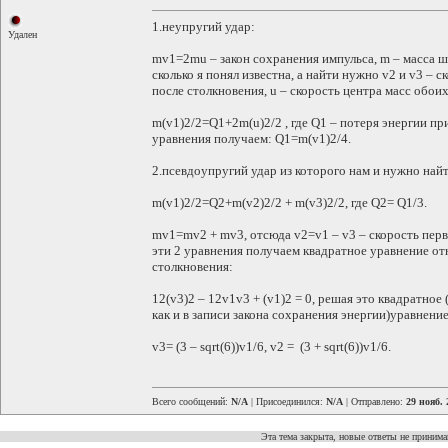
1.неупругий удар:
Удален
mv1=2mu – закон сохранения импульса, m – масса ша
сколько я понял известна, а найти нужно v2 и v3 – с
после столкновения, u – скорость центра масс обои
m(v1)2/2=Q1+2m(u)2/2 , где Q1 – потеря энергии п
уравнения получаем: Q1=m(v1)2/4.
2.псевдоупругий удар из которого нам и нужно найти
m(v1)2/2=Q2+m(v2)2/2 + m(v3)2/2, где Q2= Q1/3.
mv1=mv2 + mv3, отсюда v2=v1 – v3 – скорость перв
эти 2 уравнения получаем квадратное уравнение от
столкновения:
12(v3)2 – 12v1v3 + (v1)2 = 0, решая это квадратное
как и в записи закона сохранения энергии)уравнени
v3= (3 – sqrt(6))v1/6, v2 = (3 + sqrt(6))v1/6.
Всего сообщений:
N/A
| Присоединился:
N/A
| Отправлено:
29 нояб. 
Эта тема закрыта, новые ответы не приним