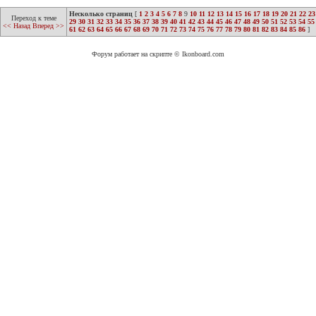
Несколько страниц
[
1
2
3
4
5
6
7
8
9
10
11
12
13
14
15
16
17
18
19
20
21
22
23
Переход к теме
29
30
31
32
33
34
35
36
37
38
39
40
41
42
43
44
45
46
47
48
49
50
51
52
53
54
55
<< Назад
Вперед >>
61
62
63
64
65
66
67
68
69
70
71
72
73
74
75
76
77
78
79
80
81
82
83
84
85
86
]
Форум работает на скрипте © Ikonboard.com