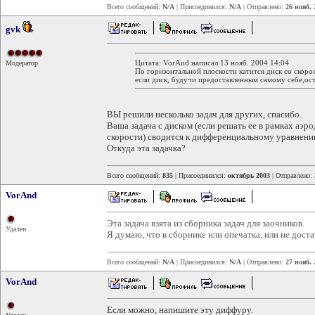
Всего сообщений:
N/A
| Присоединился:
N/A
| Отправлено:
26 нояб. 
gvk
Цитата: VorAnd написал 13 нояб. 2004 14:04
Модератор
По горизонтальной плоскости катится диск со скоро
если диск, будучи предоставленным самому себе,ос
ВЫ решили несколько задач для других, спасибо.
Ваша задача с диском (если решать ее в рамках аэ
скорости) сводится к дифференциальному уравнению,
Откуда эта задачка?
Всего сообщений:
835
| Присоединился:
октябрь 2003
| Отправлено:
VorAnd
Эта задача взята из сборника задач для заочников.
Удален
Я думаю, что в сборнике или опечатка, или не дос
Всего сообщений:
N/A
| Присоединился:
N/A
| Отправлено:
27 нояб. 
VorAnd
Если можно, напишите эту диффуру.