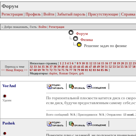
Форум
Регистрация
|
Профиль
|
Войти
|
Забытый пароль
|
Присутствующие
|
Справка
» Добро пожаловать, Гость:
Войти
|
Регистрация
Форум
Физика
Решение задач по физике
Несколько страниц
[
1
2
3
4
5
6
7
8
9
10
11
12
13
14
15
16
17
18
19
20
21
22
23
Переход к теме
32
33
34
35
36
37
38
39
40
41
42
43
44
45
46
47
48
49
50
51
52
53
54
55
56
57
58
<< Назад
Вперед >>
67
68
69
70
71
72
73
74
75
76
77
78
79
80
81
82
83
84
85
86
]
Модераторы:
duplex
,
Roman Osipov
,
gvk
VorAnd
По горизонтальной плоскости катится диск со скоро
Удален
если диск, будучи предоставленным самому себе,ос
Всего сообщений:
N/A
| Присоединился:
N/A
| Отправлено:
13 нояб. 
Pashok
Помогите плиз с задачкой, не получается правильн