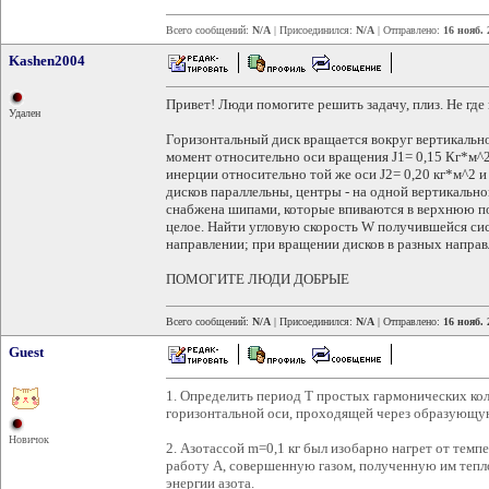
Всего сообщений:
N/A
| Присоединился:
N/A
| Отправлено:
16 нояб. 
Kashen2004
Привет! Люди помогите решить задачу, плиз. Не где 
Удален
Горизонтальный диск вращается вокруг вертикальной
момент относительно оси вращения J1= 0,15 Кг*м^2
инерции относительно той же оси J2= 0,20 кг*м^2 и
дисков параллельны, центры - на одной вертикальн
снабжена шипами, которые впиваются в верхнюю по
целое. Найти угловую скорость W получившейся си
направлении; при вращении дисков в разных напра
ПОМОГИТЕ ЛЮДИ ДОБРЫЕ
Всего сообщений:
N/A
| Присоединился:
N/A
| Отправлено:
16 нояб. 
Guest
1. Определить период Т простых гармонических кол
горизонтальной оси, проходящей через образующу
Новичок
2. Азотассой m=0,1 кг был изобарно нагрет от тем
работу А, совершенную газом, полученную им тепло
энергии азота.