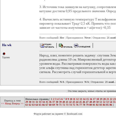
3. Источник тока замкнули на катушку, сопротивлени
катушке достигла 0,95 предельного значения. Опре
4. Вычислить истинную температуру Т вольфрамов
пирометр показывает Трад=2,5 кК. Принять что пог
зависит от частоты излучения и = аi(и-тое) =0,35
Всего сообщений:
Нет
| Присоединился:
Never
| Отправлено:
21 нояб
Ha wk
Народ, плиз, помогите решить задачку: спутник Зем
Удален
радиоволны длины 10 см. Микроволновый детектор р
уровнем воды. Рассматривая поверхность воды как 
угле альфа спутника над горизонтом дететор зарег
сигнала. Рассмотреть случай горизонтальной и вер
Всего сообщений:
N/A
| Присоединился:
N/A
| Отправлено:
21 нояб. 
Эта тема закрыта, новые ответы не приним
Несколько страниц
[
1
2
3
4
5
6
7
8
9
10
11
12
13
14
15
16
17
18
19
20
21
22
23
Переход к теме
29
30
31
32
33
34
35
36
37
38
39
40
41
42
43
44
45
46
47
48
49
50
51
52
53
54
55
<< Назад
Вперед >>
61
62
63
64
65
66
67
68
69
70
71
72
73
74
75
76
77
78
79
80
81
82
83
84
85
86
]
Форум работает на скрипте © Ikonboard.com