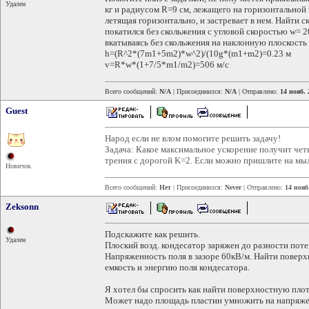
Удален
кг и радиусом R=9 см, лежащего на горизонтальной 
летящая горизонтально, и застревает в нем. Найти с
покатился без скольжения с угловой скоростью w= 2
вкатываясь без скольжения на наклонную плоскость 
h=(R^2*(7m1+5m2)*w^2)/(10g*(m1+m2)=0.23 м
v=R*w*(1+7/5*m1/m2)=506 м/c
Всего сообщений:
N/A
| Присоединился:
N/A
| Отправлено:
14 нояб. 
Guest
Народ если не влом помогите решить задачу!
Задача: Какое максимальное ускорение получит че
трения c дорогой K=2. Если можно пришлите на мы
Новичок
Всего сообщений:
Нет
| Присоединился:
Never
| Отправлено:
14 нояб
Zeksonn
Подскажите как решить.
Удален
Плоский возд. кондесатор заряжен до разности поте
Напряженность поля в зазоре 60кВ/м. Найти поверхн
емкость и энергию поля кондесатора.
Я хотел бы спросить как найти поверхностную плот
Может надо площадь пластин умножить на напряже