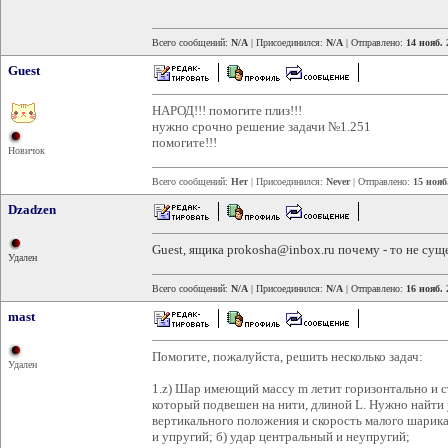
Всего сообщений:
N/A
| Присоединился:
N/A
| Отправлено:
14 нояб. 
Guest
НАРОД!!! помогите плиз!!!
нужно срочно решение задачи №1.251
помогите!!!
Новичок
Всего сообщений:
Нет
| Присоединился:
Never
| Отправлено:
15 нояб
Dzadzen
Guest, ящика prokosha@inbox.ru почему - то не суще
Удален
Всего сообщений:
N/A
| Присоединился:
N/A
| Отправлено:
16 нояб. 
mast
Помогите, пожалуйста, решить несколько задач:
Удален
1.z) Шар имеющий массу m летит горизонтально и 
который подвешен на нити, длиной L. Нужно найти у
вертикального положения и скорость малого шарика
и упругий; б) удар центральный и неупругий;