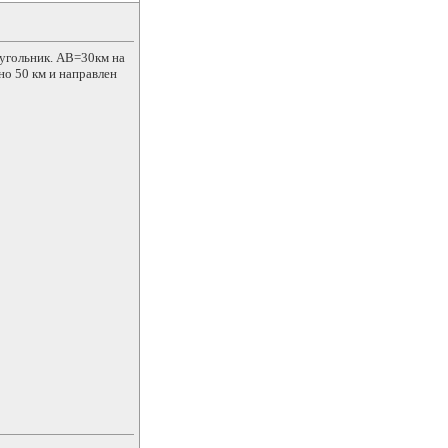
еугольник. АВ=30км на
но 50 км и направлен