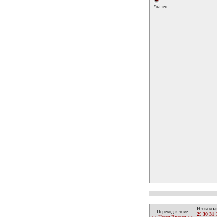
Удален
Несколь
Переход к теме
29
30
31
<< Назад
Вперед >>