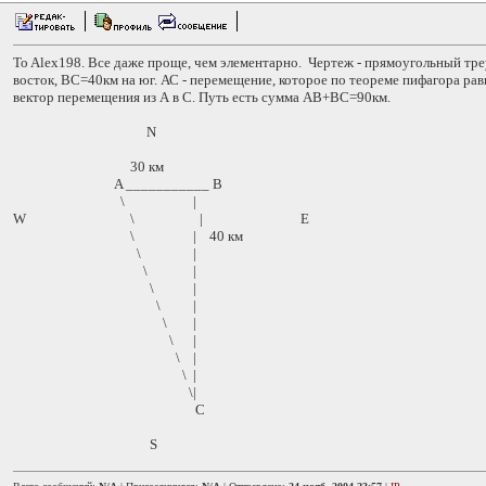
To Alex198. Все даже проще, чем элементарно. Чертеж - прямоугольный тр
восток, ВС=40км на юг. АС - перемещение, которое по теореме пифагора рав
вектор перемещения из А в С. Путь есть сумма АВ+ВС=90км.
N
30 км
A ___________ B
\ |
W \ | E
\ | 40 км
\ |
\ |
\ |
\ |
\ |
\ |
\ |
\ |
\|
C
S