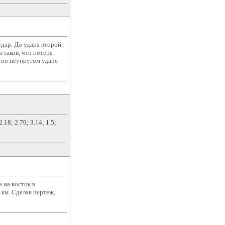
дар. До удара второй
 таков, что потеря
тно неупругом ударе
18; 2.70; 3.14; 1.5;
 на восток в
 км. Сделав чертеж,