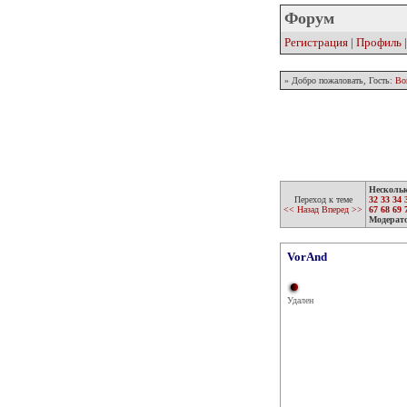
Форум
Регистрация
|
Профиль
» Добро пожаловать, Гость:
Во
Несколь
Переход к теме
32
33
34
<< Назад
Вперед >>
67
68
69
Модерат
VorAnd
Удален