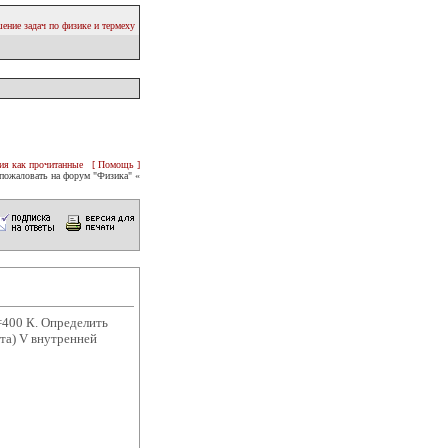
ение задач по физике и термеху
ия как прочитанные
[ Помощь ]
пожаловать на форум "Физика" «
=400 К. Определить
та) V внутренней