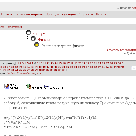
» Назад на
реш
|
Войти
|
Забытый пароль
|
Присутствующие
|
Справка
|
Поиск
йти
|
Регистрация
Форум
Физика
Решение задач по физике
Отметить все сообщен
» Добро 
ко страниц
[
1
2
3
4
5
6
7
8
9
10
11
12
13
14
15
16
17
18
19
20
21
22
23
24
25
26
27
28
29
30
31
35
36
37
38
39
40
41
42
43
44
45
46
47
48
49
50
51
52
53
54
55
56
57
58
59
60
61
62
63
64
65
66
70
71
72
73
74
75
76
77
78
79
80
81
82
83
84
85
86
]
оры:
duplex
,
Roman Osipov
,
gvk
2. Азотассой m=0,1 кг был изобарно нагрет от температуры Т1=200 К до Т2
работу А, совершенную газом, полученную им теплоту Q и изменение ^(дель
энергии азота.
A=p*(V2-V1)=p*m*R*(T2-T1)/(M*p)=m*R*(T2-T1)/M;
p*V=m*R*T/M
V1=m*R*T1/(p*M) V2=m*R*T2/(p*M)