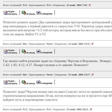
Всего сообщений:
N/A
| Присоединился:
N/A
| Отправлено:
22 нояб. 2004 7:50
|
IP
Помогите решить задачу:Два одинаковых шара претерпивают центральный у
шар неподвиден, а первый двигался со скоростью V10. Характер удара шаров
механической инергии =1/3 той потери, которая имела бы место при абсолю
этих же шаров. Найти V1 и V2
Всего сообщений:
Нет
| Присоединился:
Never
| Отправлено:
23 нояб. 2004 13:11
|
IP
Где можно найти решение задач по сборнику Чертова и Воровьева . Номера:2.
1.42; 1.45; 4.12; 4.37. Пазарез нужны а то завалят. Помогите!
Всего сообщений:
Нет
| Присоединился:
Never
| Отправлено:
23 нояб. 2004 13:17
|
IP
Помогите люди!!Чертеж можно мне на маил.Самолет летел по прямой сначала
горизонтальном направлении 30 км, потом повернул на юг и пролетел еще 40
найдите путь и перемещение самолета.
Всего сообщений:
N/A
| Присоединился:
N/A
| Отправлено:
23 нояб. 2004 20:52
|
IP