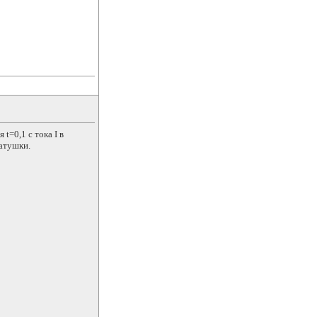
t=0,1 с тока I в
катушки.