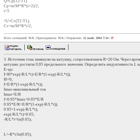
Q=Cp(T2-T1)
Cp=m/M*R*(i+2)/2;
i=5
^U=Cv(T2-T1);
Cv=m/M*R*i/2;
Всего сообщений:
N/A
| Присоединился:
N/A
| Отправлено:
22 нояб. 2004 7:34
|
IP
3. Источник тока замкнули на катушку, сопротивлением R=20 Ом. Через время 
катушке достигла 0,95 предельного значения. Определить индуктивность L 
E-эдс
I=I0*exp(-R/L*t)+E/R*(1-exp(-R/L*t));
I0=0;
I=E/R*(1-exp(-R/L*t));
Imax-максимальный ток
Imax=E/R
I=0.95*Imax=0.95*E/R
0.95*E/R=E/R*(1-exp(-R/L*t));
0.95=1-exp(-R/L*t);
exp(-R/L*t)=0.05;
-R/L*t=ln(0.05);
L=-R*t/ln(0.05);