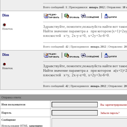
Всего сообщений:
1
| Присоединился:
январь 2012
| Отправлено:
18 
Dim
Здравствуйте, помогите,пожалуйста найти вот такое
Новичок
Найти значение параметра а при котором (x+1)=2a
плоскостей x=y, 2x-y-z=0, x+2y+3z-6=0.
Всего сообщений:
42
| Присоединился:
январь 2012
| Отправлено:
20
Dim
Здравствуйте, помогите,пожалуйста найти вот такое
Новичок
Найти значение параметра а при котором a(x+1)=2
плоскостей x=y, 2x-y-z=0, x+2y+3z-6=0.
Всего сообщений:
42
| Присоединился:
январь 2012
| Отправлено:
20
Отправка ответа:
Имя пользователя
Вы зарегистрировалис
Пароль
Забыли пароль?
Сообщение
Использование HTML
запрещено