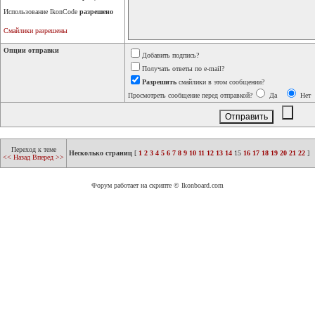
Использование IkonCode
разрешено
Смайлики разрешены
Опции отправки
Добавить подпись?
Получать ответы по e-mail?
Разрешить
смайлики в этом сообщении?
Просмотреть сообщение перед отправкой?
Да
Нет
Переход к теме
Несколько страниц
[
1
2
3
4
5
6
7
8
9
10
11
12
13
14
15
16
17
18
19
20
21
22
]
<< Назад
Вперед >>
Форум работает на скрипте © Ikonboard.com