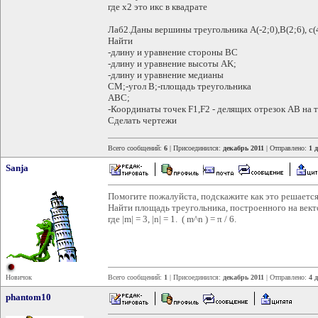
где х2 это икс в квадрате
Лаб2.Даны вершины треугольника A(-2;0),B(2;6), c(
Найти
-длину и уравнение стороны BC
-длину и уравнение высоты AK;
-длину и уравнение медианы
CM;-угол B;-площадь треугольника
ABC;
-Координаты точек F1,F2 - делящих отрезок AB на 
Сделать чертежи
Всего сообщений:
6
| Присоединился:
декабрь 2011
| Отправлено:
1 
Sanja
Помогите пожалуйста, подскажите как это решается
Найти площадь треугольника, построенного на ве
где |m| = 3, |n| = 1. ( m^n ) = π / 6.
Новичок
Всего сообщений:
1
| Присоединился:
декабрь 2011
| Отправлено:
4 
phantom10