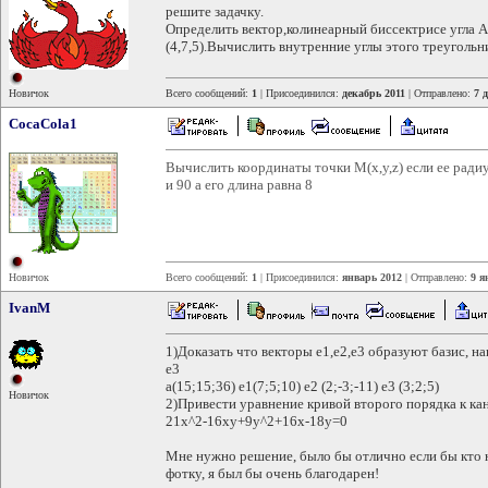
решите задачку.
Определить вектор,колинеарный биссектрисе угла А 
(4,7,5).Вычислить внутренние углы этого треугольн
Новичок
Всего сообщений:
1
| Присоединился:
декабрь 2011
| Отправлено:
7 
CocaCola1
Вычислить координаты точки M(x,y,z) если ее радиу
и 90 а его длина равна 8
Новичок
Всего сообщений:
1
| Присоединился:
январь 2012
| Отправлено:
9 я
IvanM
1)Доказать что векторы е1,е2,е3 образуют базис, на
е3
а(15;15;36) e1(7;5;10) e2 (2;-3;-11) e3 (3;2;5)
Новичок
2)Привести уравнение кривой второго порядка к ка
21x^2-16xy+9y^2+16x-18y=0
Мне нужно решение, было бы отлично если бы кто н
фотку, я был бы очень благодарен!