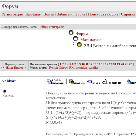
Форум
Регистрация
|
Профиль
|
Войти
|
Забытый пароль
|
Присутствующие
|
Справка
» Добро пожаловать, Гость:
Войти
|
Регистрация
Форум
Математика
2.5.4 Векторная алгебра и век
Переход к теме
Несколько страниц
[
1
2
3
4
5
6
7
8
9
10
11
12
13
14
15
16
17
18
19
20
21
22
]
<< Назад
Вперед >>
Модераторы:
Roman Osipov
,
RKI
,
attention
,
paradise
voldvar
Пожалуйста помогите решить задачу по Векторному 
Новичок
математике.
Найти производную скалярного поля U(x,y,z) в точ
точку нормали к поверхности S, образующий остры
U=Ln(1+(x^2)+(y^2))- под квадратным корнем (x^2)+
S: (x^2)-6x+(9y^2)+(z^2)=4z+23;
M(3,0,-4)
Всего сообщений:
1
| Присоединился:
январь 2011
| Отправлено:
12 