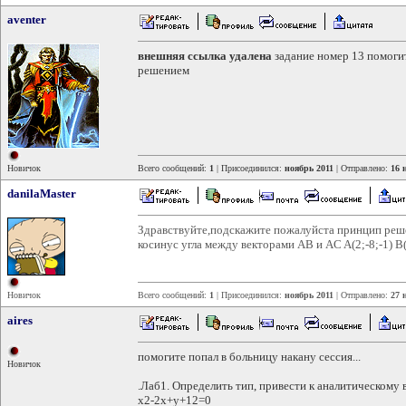
aventer
внешняя ссылка удалена
задание номер 13 помоги
решением
Новичок
Всего сообщений:
1
| Присоединился:
ноябрь 2011
| Отправлено:
16 
danilaMaster
Здравствуйте,подскажите пожалуйста принцип реше
косинус угла между векторами AB и AC A(2;-8;-1) B(4
Новичок
Всего сообщений:
1
| Присоединился:
ноябрь 2011
| Отправлено:
27 
aires
помогите попал в больницу накану сессия...
Новичок
.Лаб1. Определить тип, привести к аналитическому
x2-2x+y+12=0