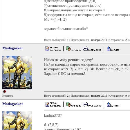
5)векторное произведение [a, b]
7)смешанное произведение (a, b, c)
8)направляющие косинусы вектора d
9)координаты конца вектора с, если начало вектора 
М0 = (4, -1, 2)
заранее большое спасибо*
Всего сообщений:
1
| Присоединился:
ноябрь 2010
| Отправлено:
2 н
Madagaskar
Никак не могу решить задачу!
Найти площадь параллелограмма, построенного на в
векторам: а=2i+3j-k, b=i-2j+3k. Вектор q=i-2k, |p|=2
Заранее СПС за помощь!
Новичок
Всего сообщений:
2
| Присоединился:
ноябрь 2010
| Отправлено:
9 н
Madagaskar
karina3737
d=(7,8,7)
длина d=корень из 162