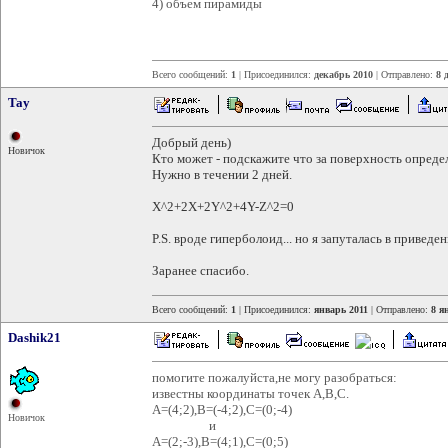
4) объем пирамиды
Всего сообщений:
1
| Присоединился:
декабрь 2010
| Отправлено:
8 
Tay
Добрый день)
Новичок
Кто может - подскажите что за поверхность опреде
Нужно в течении 2 дней.
X^2+2X+2Y^2+4Y-Z^2=0
P.S. вроде гиперболоид... но я запуталась в приведе
Заранее спасибо.
Всего сообщений:
1
| Присоединился:
январь 2011
| Отправлено:
8 я
Dashik21
помогите пожалуйста,не могу разобраться:
известны координаты точек А,В,С.
А=(4;2),В=(-4;2),С=(0;-4)
Новичок
и
А=(2;-3),В=(4;1),С=(0;5)