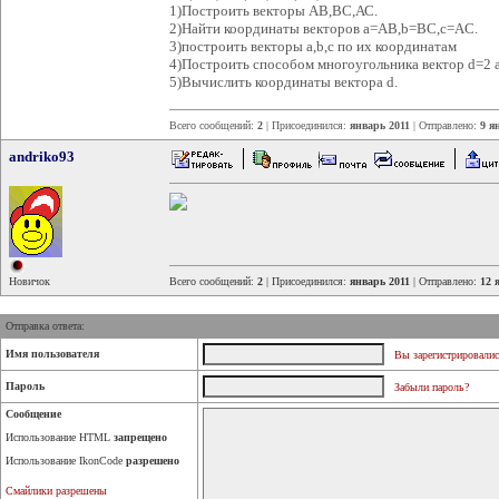
1)Построить векторы АВ,ВС,АС.
2)Найти координаты векторов а=АВ,b=BC,c=AC.
3)построить векторы a,b,c по их координатам
4)Построить способом многоугольника вектор d=2 а
5)Вычислить координаты вектора d.
Всего сообщений:
2
| Присоединился:
январь 2011
| Отправлено:
9 я
andriko93
Новичок
Всего сообщений:
2
| Присоединился:
январь 2011
| Отправлено:
12 
Отправка ответа:
Имя пользователя
Вы зарегистрировалис
Пароль
Забыли пароль?
Сообщение
Использование HTML
запрещено
Использование IkonCode
разрешено
Смайлики разрешены