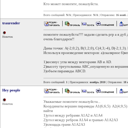
Кто может помогите, пожалуйста.
Всего сообщений:
N/A
| Присоединился:
N/A
| Отправлено:
16 нояб. 
traurender
помогите пожалуйста!!!! задали сделать ргр а я дуб 
Новичок
очень благодарен!!
Даны точки: А(-2;0;2), В(1;2;0), С(4;3;-4), D(-2;1
Используя произведение векторов: а)скалярное б)в
1)косинус угла между векторами AB и AD.
2)высоту треугольника ABC,опущенную из вершин
3)объем пирамиды АВСD.
Всего сообщений:
1
| Присоединился:
ноябрь 2010
| Отправлено:
18 
Hey people
Уважаемые помогите пожалуйста...
Новичок
Координаты вершин пирамиды А1(6;6;5) А2(4;9;5) 
найти
1)угол между ребрами А1А2 и А1А4
2)угол между ребром А1А4 и гранью А1А2А3
3)площадь грани А1А2А3