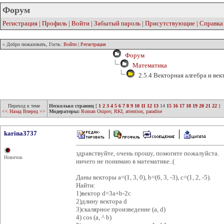
Форум
Регистрация
|
Профиль
|
Войти
|
Забытый пароль
|
Присутствующие
|
Справка
» Добро пожаловать, Гость:
Войти
|
Регистрация
Форум
Математика
2.5.4 Векторная алгебра и век
Переход к теме
Несколько страниц
[
1
2
3
4
5
6
7
8
9
10
11
12
13
14
15
16
17
18
19
20
21
22
]
<< Назад
Вперед >>
Модераторы:
Roman Osipov
,
RKI
,
attention
,
paradise
karina3737
здравствуйте, очень прошу, помогите пожалуйста.
Новичок
ничего не понимаю в математике..(
Даны векторы а=(1, 3, 0), b=(6, 3, -3), c=(1, 2, -5).
Найти:
1)вектор d=3a+b-2c
2)длину вектора d
3)скалярное произведение (a, d)
4) cos (a, ^ b)