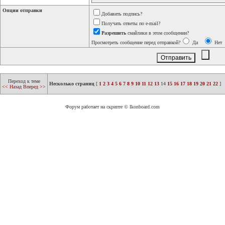
Опции отправки
Добавить подпись?
Получать ответы по e-mail?
Разрешить
смайлики в этом сообщении?
Просмотреть сообщение перед отправкой?
Да
Нет
Переход к теме
Несколько страниц
[
1
2
3
4
5
6
7
8
9
10
11
12
13
14
15
16
17
18
19
20
21
22
]
<< Назад
Вперед >>
Форум работает на скрипте © Ikonboard.com