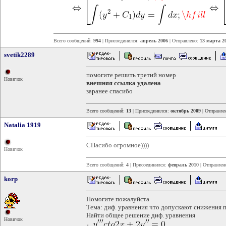
Всего сообщений:
994
| Присоединился:
апрель 2006
| Отправлено:
13 марта 2
svetik2289
помогите решить третий номер
Новичок
внешняя ссылка удалена
заранее спасибо
Всего сообщений:
13
| Присоединился:
октябрь 2009
| Отправле
Natalia 1919
СПасибо огромное))))
Новичок
Всего сообщений:
4
| Присоединился:
февраль 2010
| Отправлен
korp
Помогите пожалуйста
Тема: диф. уравнения что допускают снижения п
Найти общее решение диф. уравнения
Новичок