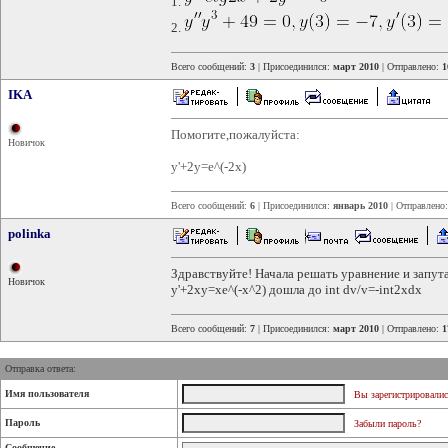
1.
2.
Всего сообщений:
3
| Присоединился:
март 2010
| Отправлено:
1
IKA
Помогите,пожалуйста:
Новичок
y'+2y=e^(-2x)
Всего сообщений:
6
| Присоединился:
январь 2010
| Отправлено
polinka
Здравствуйте! Начала решать уравнение и запута
Новичок
y'+2xy=xe^(-x^2) дошла до int dv/v=-int2xdx
Всего сообщений:
7
| Присоединился:
март 2010
| Отправлено:
1
Отправка ответа:
Имя пользователя
Вы зарегистрировалис
Пароль
Забыли пароль?
Сообщение