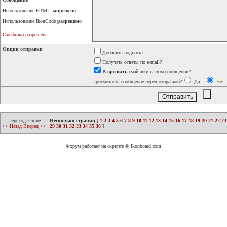
Использование HTML
запрещено
Использование IkonCode
разрешено
Смайлики разрешены
Опции отправки
Добавить подпись?
Получать ответы по e-mail?
Разрешить
смайлики в этом сообщении?
Просмотреть сообщение перед отправкой?
Да
Нет
Переход к теме
Несколько страниц
[
1
2
3
4
5
6
7
8
9
10
11
12
13
14
15
16
17
18
19
20
21
22
23
<< Назад
Вперед >>
29
30
31
32
33
34
35
36
]
Форум работает на скрипте © Ikonboard.com