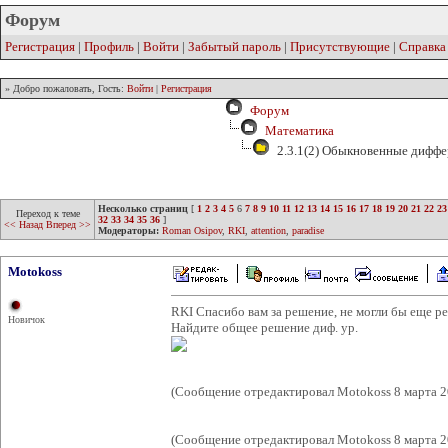
Форум
Регистрация
|
Профиль
|
Войти
|
Забытый пароль
|
Присутствующие
|
Справка
» Добро пожаловать, Гость:
Войти
|
Регистрация
Форум
Математика
2.3.1(2) Обыкновенные диффе
Несколько страниц
[
1
2
3
4
5
6
7
8
9
10
11
12
13
14
15
16
17
18
19
20
21
22
23
Переход к теме
32
33
34
35
36
]
<< Назад
Вперед >>
Модераторы:
Roman Osipov
,
RKI
,
attention
,
paradise
Motokoss
RKI Спасибо вам за решение, не могли бы еще ре
Новичок
Найдите общее решение диф. ур.
(Сообщение отредактировал Motokoss 8 марта 2
(Сообщение отредактировал Motokoss 8 марта 2