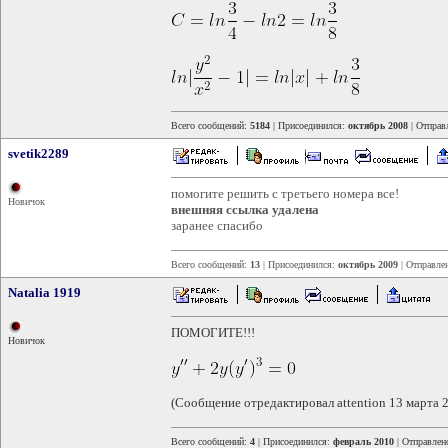
Всего сообщений:
5184
| Присоединился:
октябрь 2008
| Отправ
svetik2289
помогите решить с третьего номера все!
Новичок
внешняя ссылка удалена
заранее спасибо
Всего сообщений:
13
| Присоединился:
октябрь 2009
| Отправле
Natalia 1919
ПОМОГИТЕ!!!
Новичок
(Сообщение отредактировал attention 13 марта 
Всего сообщений:
4
| Присоединился:
февраль 2010
| Отправлен