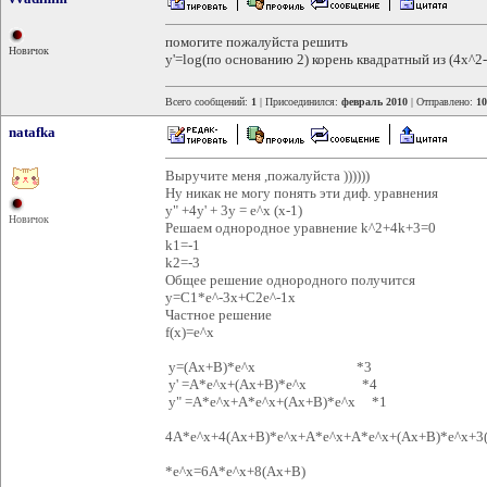
помогите пожалуйста решить
Новичок
y'=log(по основанию 2) корень квадратный из (4x^2
Всего сообщений:
1
| Присоединился:
февраль 2010
| Отправлено:
10
natafka
Выручите меня ,пожалуйста ))))))
Ну никак не могу понять эти диф. уравнения
y" +4y' + 3y = e^x (x-1)
Новичок
Решаем однородное уравнение k^2+4k+3=0
k1=-1
k2=-3
Общее решение однородного получится
у=С1*e^-3x+С2e^-1x
Частное решение
f(x)=e^x
у=(Ах+В)*e^x *3
y' =А*e^x+(Ах+В)*e^x *4
y" =А*e^x+А*e^x+(Ах+В)*e^x *1
4А*e^x+4(Ах+В)*e^x+А*e^x+А*e^x+(Ах+В)*e^x+3
*e^x=6А*e^x+8(Ах+В)