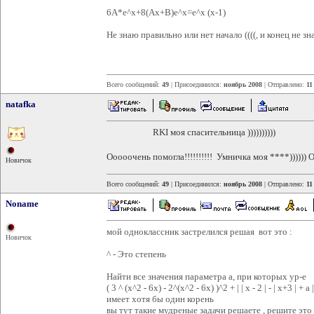
6А*e^x+8(Ах+В)e^x=e^x (x-1)
Не знаю правильно или нет начало ((((, и конец не зна
Всего сообщений:
49
| Присоединился:
ноябрь 2008
| Отправлено:
11
natafka
RKI моя спасительница ))))))))))
Ооооочень помогла!!!!!!!!!! Умничка моя ****))))))
Новичок
Всего сообщений:
49
| Присоединился:
ноябрь 2008
| Отправлено:
11
Noname
мой одноклассник застрелился решая вот это :
Новичок
^ - Это степень
Найти все значения параметра а, при которых ур-е
( 3 ^ (x^2 - 6x) - 2^(x^2 - 6x) )^2 + | | x - 2 | - | x+3 | + a 
имеет хотя бы один корень
вы тут такие мудреные задачи решаете , решите это