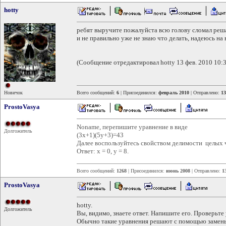
hotty
ребят выручите пожалуйста всю голову сломал решая
и не правильно уже не знаю что делать, надеюсь н
(Сообщение отредактировал hotty 13 фев. 2010 10:3
Новичок
Всего сообщений:
6
| Присоединился:
февраль 2010
| Отправлено:
13
ProstoVasya
Noname, перепишите уравнение в виде
Долгожитель
(3x+1)(5y+3)=43
Далее воспользуйтесь свойством делимости целых 
Ответ: x = 0, y = 8.
Всего сообщений:
1268
| Присоединился:
июнь 2008
| Отправлено:
1
ProstoVasya
hotty.
Долгожитель
Вы, видимо, знаете ответ. Напишите его. Проверьте 
Обычно такие уравнения решают с помощью замен