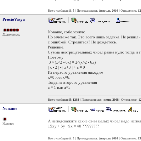
Всего сообщений:
5
| Присоединился:
февраль 2010
| Отправлено:
12
ProstoVasya
Noname, соболезную.
Долгожитель
Но зачем же так. Это всего лишь задачка. Не решил 
с ошибкой. Стреляться? Не дождётесь.
Решение.
Сумма неотрицательных чисел равна нулю тогда и то
Поэтому
3 ^ (x^2 - 6x) = 2^(x^2 - 6x)
| x - 2 | - | x+3 | + a = 0
Из первого уравнения находим
x=0 или x=6.
Тогда из второго уравнения
а = 1 или а=5
Всего сообщений:
1268
| Присоединился:
июнь 2008
| Отправлено:
1
Noname
А неподскажите какие св-ва целых чисел надо исполь
Новичок
15ху + 5у +9х = 40 ?????????
Всего сообщений:
5
| Присоединился:
февраль 2010
| Отправлено:
13