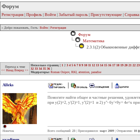
Форум
Регистрация
|
Профиль
|
Войти
|
Забытый пароль
|
Присутствующие
|
Справка
» Добро пожаловать, Гость:
Войти
|
Регистрация
Форум
Математика
2.3.1(2) Обыкновенные диффе
Несколько страниц
[
1
2
3
4
5
6
7
8
9
10
11
12
13
14
15
16
17
18
19
20
21
22
23
Переход к теме
32
33
34
35
36
]
<< Назад
Вперед >>
Модераторы:
Roman Osipov
,
RKI
,
attention
,
paradise
Alleks
Помогите найти общее и частные решения, удовлетво
при y(2)=2, y'(2)=1, y''(2)=1 и 2) y''- 6y'+9y= 4e^x при
Новичок
Всего сообщений:
23
| Присоединился:
март 2009
| Отправлено:
10 ф
vvadimm