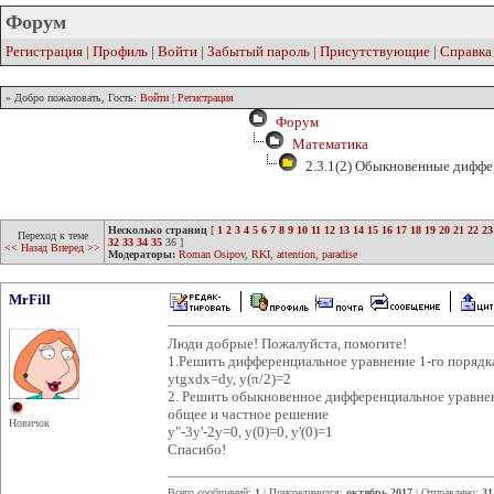
Форум
Регистрация
|
Профиль
|
Войти
|
Забытый пароль
|
Присутствующие
|
Справка
» Добро пожаловать, Гость:
Войти
|
Регистрация
Форум
Математика
2.3.1(2) Обыкновенные диффе
Несколько страниц
[
1
2
3
4
5
6
7
8
9
10
11
12
13
14
15
16
17
18
19
20
21
22
23
Переход к теме
32
33
34
35
36
]
<< Назад
Вперед >>
Модераторы:
Roman Osipov
,
RKI
,
attention
,
paradise
MrFill
Люди добрые! Пожалуйста, помогите!
1.Решить дифференциальное уравнение 1-го порядк
ytgxdx=dy, y(π/2)=2
2. Решить обыкновенное дифференциальное уравне
общее и частное решение
Новичок
y"-3y'-2y=0, y(0)=0, y'(0)=1
Спасибо!
Всего сообщений:
1
| Присоединился:
октябрь 2017
| Отправлено:
31