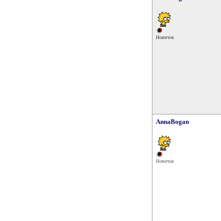
Новичок
AnnaBogan
Новичок