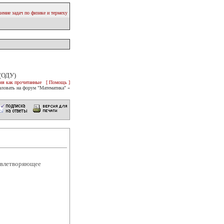
ение задач по физике и термеху
(ОДУ)
ия как прочитанные
[ Помощь ]
ловать на форум "Математика" «
овлетворяющее