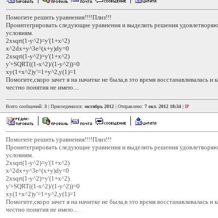
Помогите решить уравнения!!!!Плиз!!!
Проинтегрировать следующие уравнения и выделить решения удовлетворя
условиям.
2xsqrt(1-y^2)=y'(1+x^2)
x^2dx+y^3e^(x+y)dy=0
2xsqrt(1-y^2)=y'(1+x^2)
y'+SQRT((1-x^2)/(1-y^2))=0
xy(1+x^2)y'=1+y^2,y(1)=1
Помогите,скоро зачет я на начитке не была,в это время восстанавливалась и к
честно понятия не имею....
Всего сообщений:
3
| Присоединился:
октябрь 2012
| Отправлено:
7 окт. 2012 18:34
|
IP
Помогите решить уравнения!!!!Плиз!!!
Проинтегрировать следующие уравнения и выделить решения удовлетворя
условиям.
2xsqrt(1-y^2)=y'(1+x^2)
x^2dx+y^3e^(x+y)dy=0
2xsqrt(1-y^2)=y'(1+x^2)
y'+SQRT((1-x^2)/(1-y^2))=0
xy(1+x^2)y'=1+y^2,y(1)=1
Помогите,скоро зачет я на начитке не была,в это время восстанавливалась и к
честно понятия не имею....