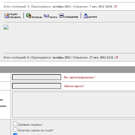
Всего сообщений:
3
| Присоединился:
октябрь 2012
| Отправлено:
7 окт. 2012 18:36
|
IP
Всего сообщений:
6
| Присоединился:
октябрь 2012
| Отправлено:
27 окт. 2012 22:11
|
IP
Вы зарегистрировались?
Забыли пароль?
но
шено
Добавить подпись?
Получать ответы по e-mail?