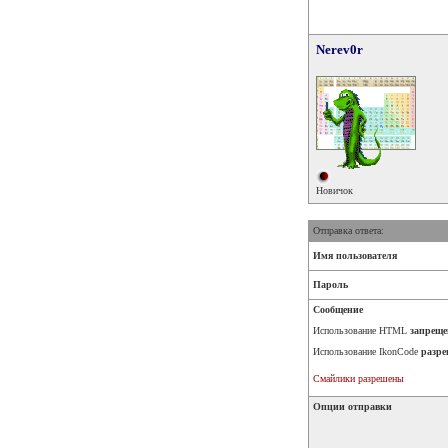
Nerev0r
Новичок
Отправка ответа:
Имя пользователя
Пароль
Сообщение
Использование HTML
запреще
Использование IkonCode
разре
Смайлики разрешены
Опции отправки