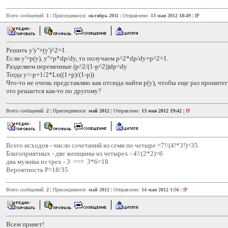
Всего сообщений:
1
| Присоединился:
октябрь 2011
| Отправлено:
13 мая 2012 18:49
|
IP
Решить y'y''+(y')^2=1.
Если y'=p(y), y''=p*dp/dy, то получаем p^2*dp/dy+p^2=1.
Разделяем переменные (p^2/(1-p^2))dp=dy
Тогда y=-p+1/2*Ln((1+p)/(1-p))
Что-то не очень представляю как отсюда найти p(y), чтобы еще раз проинте
это решается как-то по другому?
Всего сообщений:
2
| Присоединился:
май 2012
| Отправлено:
13 мая 2012 19:42
|
IP
Всего исходов - число сочетаний из семи по четыре =7!/(4!*3!)=35
Благоприятных - две женщины из четырех - 4!/(2*2)=6
два мужика из трех - 3 === 3*6=18
Вероятность Р=18/35
Всего сообщений:
2
| Присоединился:
май 2012
| Отправлено:
14 мая 2012 1:56
|
IP
Всем привет!