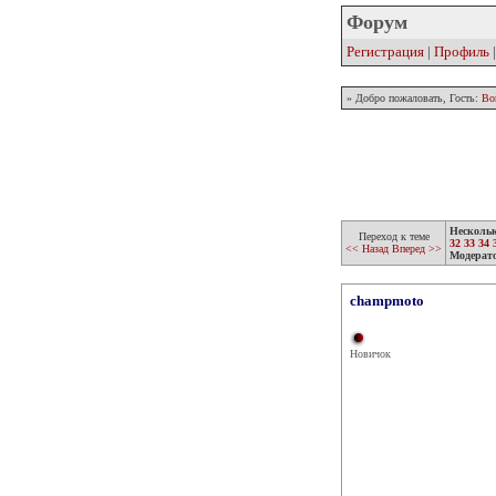
Форум
Регистрация
|
Профиль
» Добро пожаловать, Гость:
Во
Несколь
Переход к теме
32
33
34
<< Назад
Вперед >>
Модерат
champmoto
Новичок