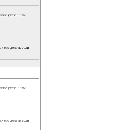
ющие указанным
ак его делать если
ющие указанным
ак его делать если