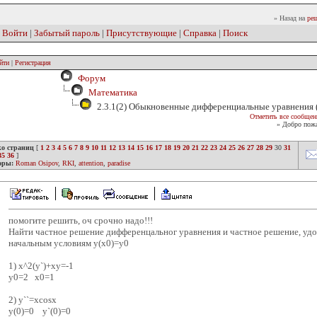
» Назад на
реш
|
Войти
|
Забытый пароль
|
Присутствующие
|
Справка
|
Поиск
йти
|
Регистрация
Форум
Математика
2.3.1(2) Обыкновенные дифференциальные уравнения 
Отметить все сообщен
» Добро пожа
ко страниц
[
1
2
3
4
5
6
7
8
9
10
11
12
13
14
15
16
17
18
19
20
21
22
23
24
25
26
27
28
29
30
31
35
36
]
оры:
Roman Osipov
,
RKI
,
attention
,
paradise
помогите решить, оч срочно надо!!!
Найти частное решение дифференцальног уравнения и частное решение, уд
начальным условиям y(x0)=y0
1) x^2(y`)+xy=-1
y0=2 x0=1
2) y``=xcosx
y(0)=0 y`(0)=0