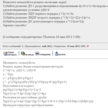
Помогите пожалуйста решить несколько задач!
1) Найти решение ДУ с разделяющимися переменными dy/4+e^x=dx/корень и
удовлетворяющее условию y(0)=4
2) Найти решение ЛДУ первого порядка y'+2y=e^3x
3) Найти решение ЛНДУ второго порядка y"+3y'+2y=(2x+1)e^-x
4) Найти решение ДУ допускающего порядка y"=1/(cos^2)x
Заранее спасибо!
(Сообщение отредактировал Thomson 16 мая 2012 1:08)
Всего сообщений:
1
| Присоединился:
май 2012
| Отправлено:
16 мая 2012 1:03
|
IP
Проверьте, пожалуйста.
Решить задачу Коши операторным методом.
y''+4y'=x; y(0)=1; y'(0)=0
y-: Y(p)
y'-: pY(p)-y(0)=pY(p)-1
y''-: p^2Y(p)-py(0)-y'(0)=p^2Y(p)-p-0=p(pY(p)-1)
Подставим в исходное
p(pY(p)-1)+4(pY(p)-1)=1/p^2
Y(p)=(1-p^3-4p^2)/(p^2(p^2+4p)
Разложим на простейшие дроби:
Y(p)=(1-p^3-4p^2)/(p^2(p^2+4p)=1/4^3-1/16p^2-63/64p-1/(64(4+p))
Проведем обратные преобразования