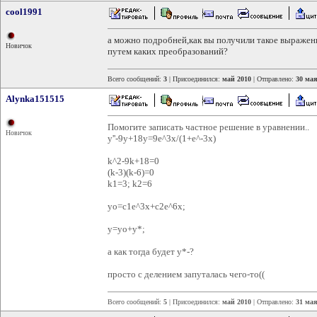
cool1991
а можно подробней,как вы получили такое выражен
Новичок
путем каких преобразований?
Всего сообщений:
3
| Присоединился:
май 2010
| Отправлено:
30 мая
Alynka151515
Помогите записать частное решение в уравнении..
Новичок
y''-9y+18y=9e^3x/(1+e^-3x)
k^2-9k+18=0
(k-3)(k-6)=0
k1=3; k2=6
yo=c1e^3x+c2e^6x;
y=yo+y*;
а как тогда будет y*-?
просто с делением запуталась чего-то((
Всего сообщений:
5
| Присоединился:
май 2010
| Отправлено:
31 мая