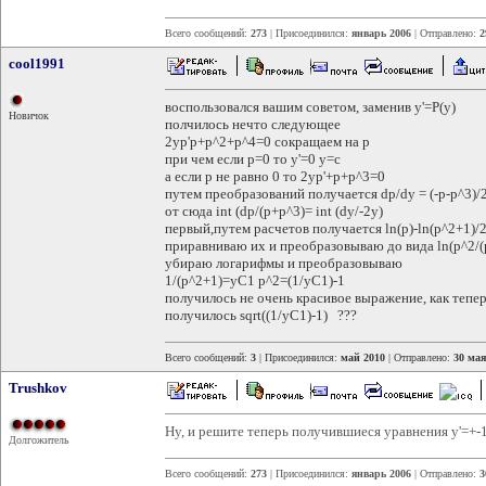
Всего сообщений:
273
| Присоединился:
январь 2006
| Отправлено:
2
cool1991
воспользовался вашим советом, заменив y'=P(y)
Новичок
полчилось нечто следующее
2yp'p+p^2+p^4=0 сокращаем на р
при чем если p=0 то у'=0 y=с
а если p не равно 0 то 2yp'+p+p^3=0
путем преобразований получается dp/dy = (-p-p^3)/
от сюда int (dp/(p+p^3)= int (dy/-2y)
первый,путем расчетов получается ln(p)-ln(p^2+1)/2 
приравниваю их и преобразовываю до вида ln(p^2/(
убираю логарифмы и преобразовываю
1/(p^2+1)=yC1 p^2=(1/yC1)-1
получилось не очень красивое выражение, как теперь
получилось sqrt((1/yC1)-1) ???
Всего сообщений:
3
| Присоединился:
май 2010
| Отправлено:
30 мая
Trushkov
Ну, и решите теперь получившиеся уравнения y'=+-1
Долгожитель
Всего сообщений:
273
| Присоединился:
январь 2006
| Отправлено:
3