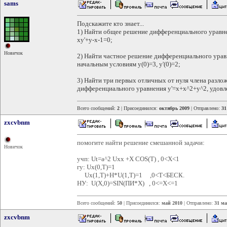
sams
Подскажите кто знает...
1) Найти общее решение дифференциального уравн
xy'+y-x-1=0;
Новичок
2) Найти частное решение дифференциального урав
начальным условиям y(0)=3, y'(0)=2;
3) Найти три первых отличных от нуля члена разло
дифференциального уравнения y'=x+x^2+y^2, удовл
Всего сообщений:
2
| Присоединился:
октябрь 2009
| Отправлено:
31
zxcvbnm
помогите найти решение смешанной задачи:
Новичок
учп: Ut=a^2 Uxx +X COS(T) , 0<X<1
гу: Ux(0,T)=1
Ux(1,T)+H*U(1,T)=1 ,0<T<БЕСК.
НУ: U(X,0)=SIN(ПИ*X) , 0<=X<=1
Всего сообщений:
50
| Присоединился:
май 2010
| Отправлено:
31 ма
zxcvbnm