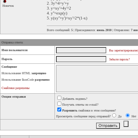
2. 3y'^4=y'+y
Новичок
3. y=xy'+4y'^2
4. y''=exp(y)
5. y(xy''+y')=xy'^2*(1-x)
Всего сообщений:
5
| Присоединился:
июнь 2010
| Отправлено:
7 ию
Отправка ответа:
Имя пользователя
Вы зарегистрировалис
Пароль
Забыли пароль?
Сообщение
Использование HTML
запрещено
Использование IkonCode
разрешено
Смайлики разрешены
Опции отправки
Добавить подпись?
Получать ответы по e-mail?
Разрешить
смайлики в этом сообщении?
Просмотреть сообщение перед отправкой?
Да
Нет