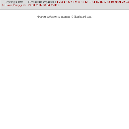
Переход к теме
Несколько страниц
[
1
2
3
4
5
6
7
8
9
10
11
12
13
14
15
16
17
18
19
20
21
22
23
<< Назад
Вперед >>
29
30
31
32
33
34
35
36
]
Форум работает на скрипте © Ikonboard.com