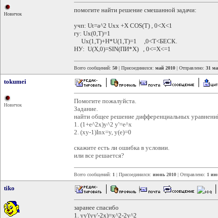
помогите найти решение смешанной задачи:
Новичок
учп: Ut=a^2 Uxx +X COS(T) , 0<X<1
гу: Ux(0,T)=1
Ux(1,T)+H*U(1,T)=1 ,0<T<БЕСК.
НУ: U(X,0)=SIN(ПИ*X) , 0<=X<=1
Всего сообщений:
50
| Присоединился:
май 2010
| Отправлено:
31 ма
tokumei
Помогите пожалуйста.
Новичок
Задание.
найти общее решение дифференциальных уравнений 
1. (1+е^2x)y^2 y'=e^x
2. (xy-1)Inx=y, y(e)=0
скажите есть ли ошибка в условии.
или все решается?
Всего сообщений:
1
| Присоединился:
июнь 2010
| Отправлено:
1 ию
tiko
заранее спасибо
1. yy'(yy'-2x)=x^2-2y^2