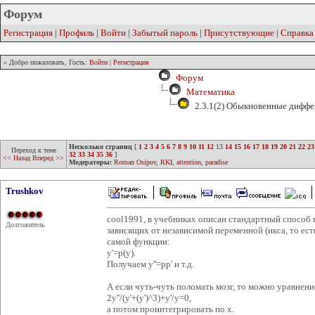
Форум
Регистрация
|
Профиль
|
Войти
|
Забытый пароль
|
Присутствующие
|
Справка
» Добро пожаловать, Гость:
Войти
|
Регистрация
Форум
Математика
2.3.1(2) Обыкновенные диффе
Несколько страниц
[
1
2
3
4
5
6
7
8
9
10
11
12
13
14
15
16
17
18
19
20
21
22
23
Переход к теме
32
33
34
35
36
]
<< Назад
Вперед >>
Модераторы:
Roman Osipov
,
RKI
,
attention
,
paradise
Trushkov
cool1991, в учебниках описан стандартный способ 
Долгожитель
зависящих от независимой переменной (икса, то есть
самой функции:
y'=p(y).
Получаем y''=pp' и т.д.
А если чуть-чуть поломать мозг, то можно уравнени
2y''/(y'+(y')^3)+y'/y=0,
а потом проинтегрировать по x.