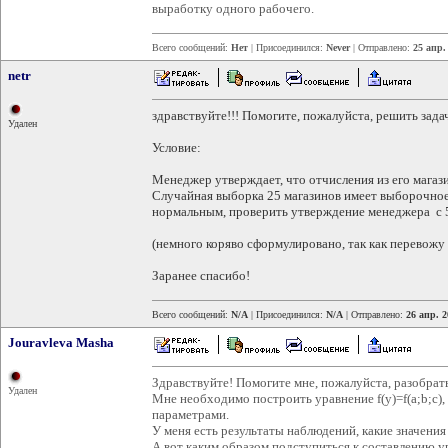
выработку одного рабочего.
Всего сообщений:
Нет
| Присоединился:
Never
| Отправлено:
25 апр.
netr
здравствуйте!!! Помогите, пожалуйста, решить зада
Удален
Условие:
Менеджер утверждает, что отчисления из его магази
Случайная выборка 25 магазинов имеет выборочное
нормальным, проверить утверждение менеджера с 
(немного коряво сформулировано, так как перевожу 
Заранее спасибо!
Всего сообщений:
N/A
| Присоединился:
N/A
| Отправлено:
26 апр. 2
Jouravleva Masha
Здравствуйте! Помогите мне, пожалуйста, разобра
Удален
Мне необходимо построить уравнение f(y)=f(a;b;c),
параметрами.
У меня есть результаты наблюдений, какие значения 
А вот каким образом подступиться к составлению у