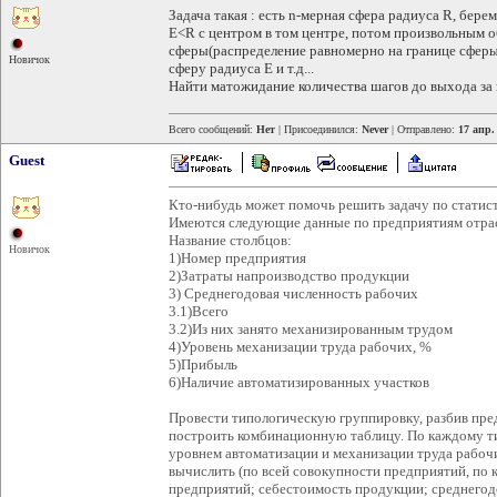
Задача такая : есть n-мерная сфера радиуса R, бер
E<R с центром в том центре, потом произвольным о
сферы(распределение равномерно на границе сферы)
Новичок
сферу радиуса E и т.д...
Найти матожидание количества шагов до выхода за
Всего сообщений:
Нет
| Присоединился:
Never
| Отправлено:
17 апр.
Guest
Кто-нибудь может помочь решить задачу по статис
Имеются следующие данные по предприятиям отра
Название столбцов:
Новичок
1)Номер предприятия
2)Затраты напроизводство продукции
3) Среднегодовая численность рабочих
3.1)Всего
3.2)Из них занято механизированным трудом
4)Уровень механизации труда рабочих, %
5)Прибыль
6)Наличие автоматизированных участков
Провести типологическую группировку, разбив пред
построить комбинационную таблицу. По каждому т
уровнем автоматизации и механизации труда рабоч
вычислить (по всей совокупности предприятий, по 
предприятий; себестоимость продукции; среднегод