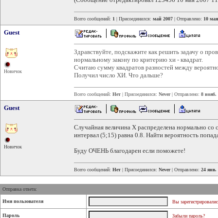
Всего сообщений:
1
| Присоединился:
май 2007
| Отправлено:
10 мая
Guest
Здравствуйте, подскажите как решить задачу о про
нормальному закону по критерию хи - квадрат.
Считаю сумму квадратов разностей между вероятн
Новичок
Получил число ХИ. Что дальше?
Всего сообщений:
Нет
| Присоединился:
Never
| Отправлено:
8 нояб.
Guest
Случайная величина Х распределена нормально со 
интервал (5;15) равна 0.8. Найти вероятность попада
Новичок
Буду ОЧЕНЬ благодарен если поможете!
Всего сообщений:
Нет
| Присоединился:
Never
| Отправлено:
24 янв.
Отправка ответа:
Имя пользователя
Вы зарегистрировалис
Пароль
Забыли пароль?