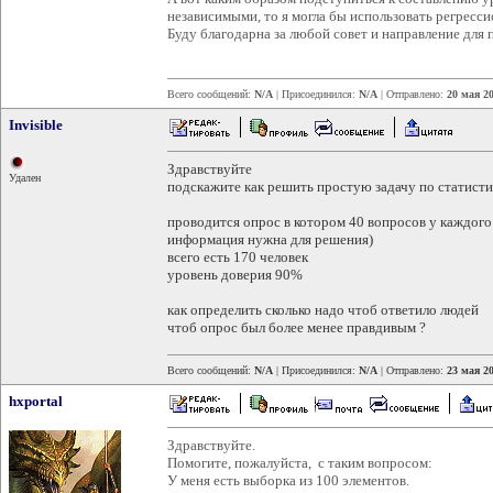
независимыми, то я могла бы использовать регрессио
Буду благодарна за любой совет и направление для 
Всего сообщений:
N/A
| Присоединился:
N/A
| Отправлено:
20 мая 20
Invisible
Здравствуйте
Удален
подскажите как решить простую задачу по статисти
проводится опрос в котором 40 вопросов у каждого 
информация нужна для решения)
всего есть 170 человек
уровень доверия 90%
как определить сколько надо чтоб ответило людей
чтоб опрос был более менее правдивым ?
Всего сообщений:
N/A
| Присоединился:
N/A
| Отправлено:
23 мая 20
hxportal
Здравствуйте.
Помогите, пожалуйста, с таким вопросом:
У меня есть выборка из 100 элементов.