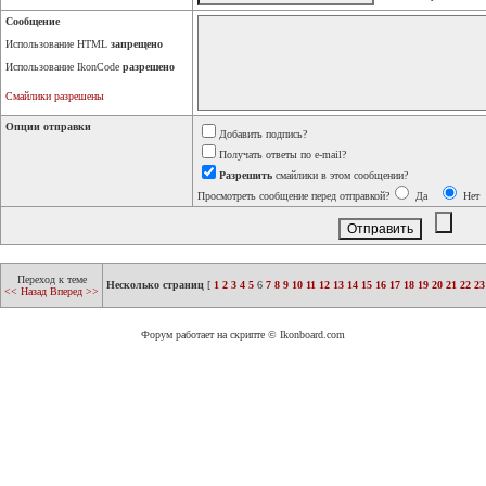
Сообщение
Использование HTML
запрещено
Использование IkonCode
разрешено
Смайлики разрешены
Опции отправки
Добавить подпись?
Получать ответы по e-mail?
Разрешить
смайлики в этом сообщении?
Просмотреть сообщение перед отправкой?
Да
Нет
Переход к теме
Несколько страниц
[
1
2
3
4
5
6
7
8
9
10
11
12
13
14
15
16
17
18
19
20
21
22
23
<< Назад
Вперед >>
Форум работает на скрипте © Ikonboard.com