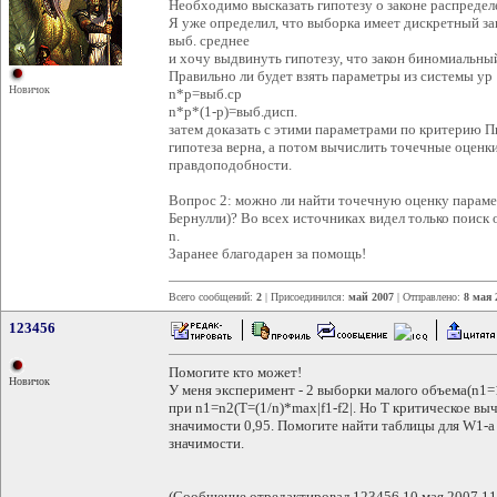
Необходимо высказать гипотезу о законе распредел
Я уже определил, что выборка имеет дискретный за
выб. среднее
и хочу выдвинуть гипотезу, что закон биномиальны
Правильно ли будет взять параметры из системы ур
Новичок
n*p=выб.ср
n*p*(1-p)=выб.дисп.
затем доказать с этими параметрами по критерию П
гипотеза верна, а потом вычислить точечные оцен
правдоподобности.
Вопрос 2: можно ли найти точечную оценку параме
Бернулли)? Во всех источниках видел только поиск 
n.
Заранее благодарен за помощь!
Всего сообщений:
2
| Присоединился:
май 2007
| Отправлено:
8 мая 
123456
Помогите кто может!
Новичок
У меня эксперимент - 2 выборки малого объема(n1=
при n1=n2(T=(1/n)*max|f1-f2|. Но Т критическое в
значимости 0,95. Помогите найти таблицы для W1-a
значимости.
(Сообщение отредактировал 123456 10 мая 2007 11