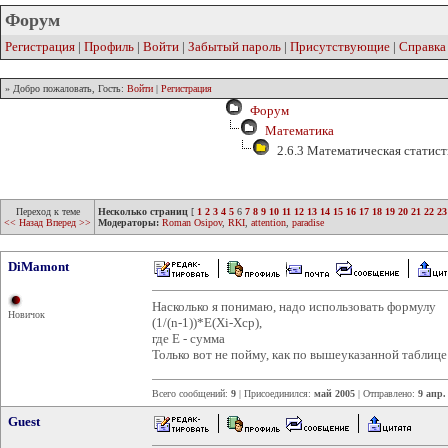
Форум
Регистрация
|
Профиль
|
Войти
|
Забытый пароль
|
Присутствующие
|
Справка
» Добро пожаловать, Гость:
Войти
|
Регистрация
Форум
Математика
2.6.3 Математическая статист
Переход к теме
Несколько страниц
[
1
2
3
4
5
6
7
8
9
10
11
12
13
14
15
16
17
18
19
20
21
22
23
<< Назад
Вперед >>
Модераторы:
Roman Osipov
,
RKI
,
attention
,
paradise
DiMamont
Насколько я понимаю, надо использовать формулу
Новичок
(1/(n-1))*E(Xi-Xcp),
где Е - сумма
Только вот не пойму, как по вышеуказанной таблице
Всего сообщений:
9
| Присоединился:
май 2005
| Отправлено:
9 апр.
Guest