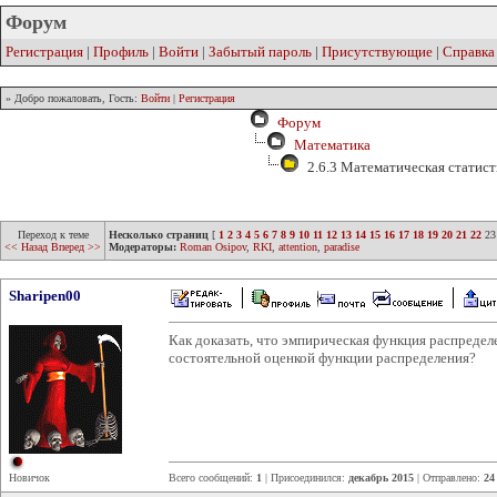
Форум
Регистрация
|
Профиль
|
Войти
|
Забытый пароль
|
Присутствующие
|
Справка
» Добро пожаловать, Гость:
Войти
|
Регистрация
Форум
Математика
2.6.3 Математическая статист
Переход к теме
Несколько страниц
[
1
2
3
4
5
6
7
8
9
10
11
12
13
14
15
16
17
18
19
20
21
22
23
<< Назад
Вперед >>
Модераторы:
Roman Osipov
,
RKI
,
attention
,
paradise
Sharipen00
Как доказать, что эмпирическая функция распредел
состоятельной оценкой функции распределения?
Новичок
Всего сообщений:
1
| Присоединился:
декабрь 2015
| Отправлено:
24