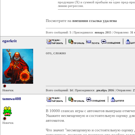
продукции (X) и суммой прибыли на одно пред-прия
линию регрессии.
Посмотрите на
внешняя ссылка удалена
Всего сообщений:
5
| Присоединился:
январь 2015
| Отправлено:
31 
egorkrit
ого, сложно
Новичок
Всего сообщений:
14
| Присоединился:
декабрь 2016
| Отправлено:
2
tanuwa408
В 10000 сеансах игры с автоматов выигрыш отмечен
Укажите несмещенную и состоятельную оценку для 
автоматом.
Новичок
Что значит "несмещенную и состоятельную оценку д
методичках, поэтому не понимаю что вообще делать