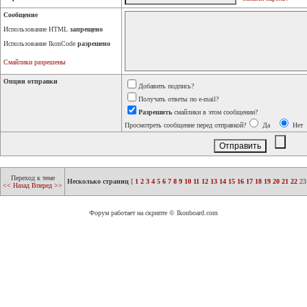
Сообщение
Использование HTML
запрещено
Использование IkonCode
разрешено
Смайлики разрешены
Опции отправки
Добавить подпись?
Получать ответы по e-mail?
Разрешить
смайлики в этом сообщении?
Просмотреть сообщение перед отправкой?
Да
Нет
Переход к теме
Несколько страниц
[
1
2
3
4
5
6
7
8
9
10
11
12
13
14
15
16
17
18
19
20
21
22
23
<< Назад
Вперед >>
Форум работает на скрипте © Ikonboard.com