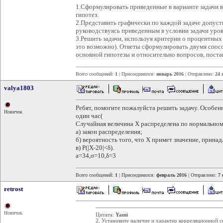
1.Сформулировать приведенные в варианте задачи 
гипотез.
2.Представить графически по каждой задаче допуст
руководствуясь приведенным в условии задачи уро
3.Решить задачи, используя критерии о процентных
это возможно). Ответы сформулировать двумя спос
основной гипотезы и относительно вопросов, поста
Всего сообщений:
1
| Присоединился:
январь 2016
| Отправлено:
24 
valya1803
Ребят, помогите пожалуйста решить задачу. Особенно
Новичок
один час(
Cлучайная величина X распределена по нормальному
а) закон распределения;
б) вероятность того, что X примет значение, прина
в) P(|X-20|<δ).
a=34,σ=10,δ=3
Всего сообщений:
1
| Присоединился:
февраль 2016
| Отправлено:
7 
retrost
Новичок
Цитата:
Yami
2. Установите наличие и характер корреляционной 