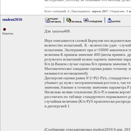
Всего сообщений:
2
| Присоединился:
апрель 2017
| Отправлено:
3 а
student2016
Для tanuwa408.
Новичок
Игра описывается схемой Бернулли последовательн
количество испытаний, K - количество удач - случай
испытании. Эксперимент при n=10000 закончился тем
величина K приняла значение 400 (могла принять дру
результата иснытаний нужно оценить значение пара
K/n (в Вашем случае оценка K/n приняла значение 0,
Математическое ожидание оценки равно точному зн
называется несмещенной).
Дисперсия оценки равна S^2=P(1-P)/n, стандартное
убывает до нуля с неограниченным ростом n, так ч
значения, близкие к точному значению параметра P 
Насколько велико отклонение |K/n-P| и какова веро
рассчитать по таблице стандартного нормального 
случайная величина (K/n-P)/S практически распред
и дисперсией 1.
(Сообщение отредактировал student2016 6 апр. 201