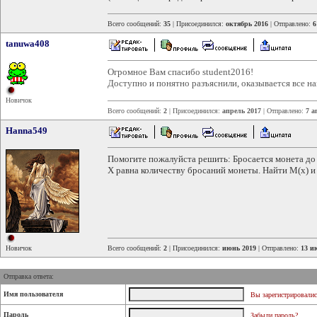
Всего сообщений:
35
| Присоединился:
октябрь 2016
| Отправлено:
6
tanuwa408
Огромное Вам спасибо student2016!
Доступно и понятно разъяснили, оказывается все на
Новичок
Всего сообщений:
2
| Присоединился:
апрель 2017
| Отправлено:
7 а
Hanna549
Помогите пожалуйста решить: Бросается монета до 
Х равна количеству бросаний монеты. Найти М(х) и
Новичок
Всего сообщений:
2
| Присоединился:
июнь 2019
| Отправлено:
13 и
Отправка ответа:
Имя пользователя
Вы зарегистрировалис
Пароль
Забыли пароль?