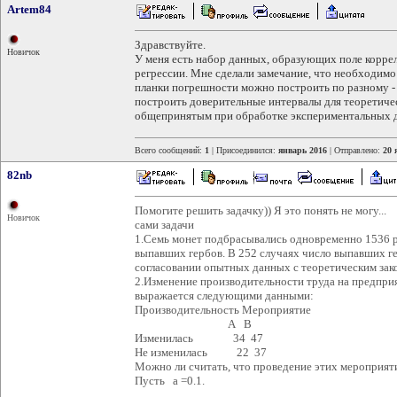
Artem84
Здравствуйте.
Новичок
У меня есть набор данных, образующих поле корре
регрессии. Мне сделали замечание, что необходимо 
планки погрешности можно построить по разному - 
построить доверительные интервалы для теоретичес
общепринятым при обработке экспериментальных
Всего сообщений:
1
| Присоединился:
январь 2016
| Отправлено:
20 
82nb
Помогите решить задачку)) Я это понять не могу...
Новичок
сами задачи
1.Семь монет подбрасывались одновременно 1536 р
выпавших гербов. В 252 случаях число выпавших ге
согласовании опытных данных с теоретическим зако
2.Изменение производительности труда на предпри
выражается следующими данными:
Производительность Мероприятие
А В
Изменилась 34 47
Не изменилась 22 37
Можно ли считать, что проведение этих мероприяти
Пусть a =0.1.