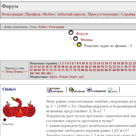
Форум
Регистрация
|
Профиль
|
Войти
|
Забытый пароль
|
Присутствующие
|
Справка
» Добро пожаловать, Гость:
Войти
|
Регистрация
Форум
Физика
Решение задач по физике - 3
Несколько страниц
[
1
2
3
4
5
6
7
8
9
10
11
12
13
14
15
16
17
18
19
20
21
22
23
32
33
34
35
36
37
38
39
40
41
42
43
44
45
46
47
48
49
50
51
52
53
54
55
56
57
58
Переход к теме
67
68
69
70
71
72
73
74
75
76
77
78
79
80
81
82
83
84
85
86
87
88
89
90
91
92
93
<< Назад
Вперед >>
101
102
103
104
]
Модераторы:
duplex
,
Roman Osipov
,
gvk
Chidori
Чему равны относительные ошибки следующих результ
м; С = (1000 ± 3) г. Ошибки выразить в безразмерно
величины представляют А, В и С ?
Ускоритель дает пучок протонов с кинетической эн
составляет скорость протонов в пучке?
Новичок
С каким периодом будет колебаться математический 
ускорение свободного падения равно 1,62 м/с2?
Акробат падает с высоты 1.5 м на упругую сетку и п