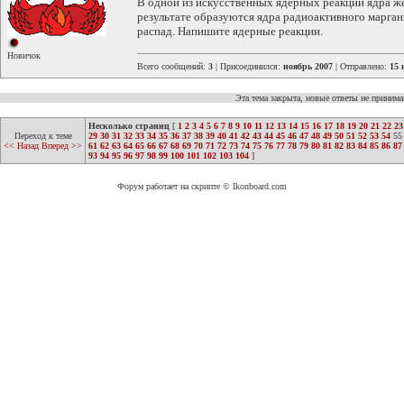
В одной из искусственных ядерных реакций ядра ж
результате образуются ядра радиоактивного марган
распад. Напишите ядерные реакции.
Новичок
Всего сообщений:
3
| Присоединился:
ноябрь 2007
| Отправлено:
15 
Эта тема закрыта, новые ответы не приним
Несколько страниц
[
1
2
3
4
5
6
7
8
9
10
11
12
13
14
15
16
17
18
19
20
21
22
23
Переход к теме
29
30
31
32
33
34
35
36
37
38
39
40
41
42
43
44
45
46
47
48
49
50
51
52
53
54
55
<< Назад
Вперед >>
61
62
63
64
65
66
67
68
69
70
71
72
73
74
75
76
77
78
79
80
81
82
83
84
85
86
87
93
94
95
96
97
98
99
100
101
102
103
104
]
Форум работает на скрипте © Ikonboard.com