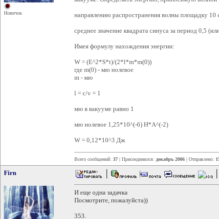
Новичок
направлению распространения волны площадку 10 с
среднее значение квадрата синуса за период 0,5 (или
Имея формулу нахождения энергии:
W = (E^2*S*t)/(2*l*m*m(0))
где m(0) - мю нолевое
m - мю
l = c/v = 1
мю в вакууме равно 1
мю нолевое 1,25*10^(-6) H*A^(-2)
W = 0,12*10^3 Дж
Всего сообщений:
37
| Присоединился:
декабрь 2006
| Отправлено:
1
Firn
И еще одна задачка
Посмотрите, пожалуйста))
353.