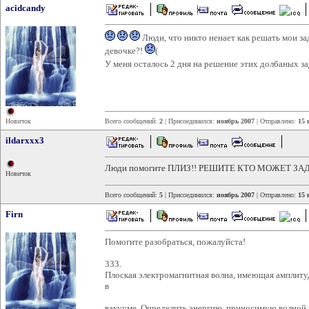
acidcandy
Люди, что никто ненает как решать мои за
девочке?!
(
У меня осталось 2 дня на решение этих долбаных з
Новичок
Всего сообщений:
2
| Присоединился:
ноябрь 2007
| Отправлено:
15 
ildarxxx3
Люди помогите ПЛИЗ!! РЕШИТЕ КТО МОЖЕТ ЗАД
Новичок
Всего сообщений:
5
| Присоединился:
ноябрь 2007
| Отправлено:
15 
Firn
Помогите разобраться, пожалуйста!
333.
Плоская электромагнитная волна, имеющая амплитуд
в
вакууме. Определить энергию, приносимую волной з