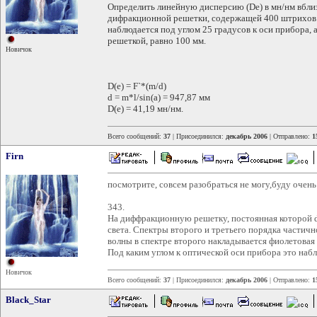
Определить линейную дисперсию (De) в мн/нм вбли
дифракционной решетки, содержащей 400 штрихов 
наблюдается под углом 25 градусов к оси прибора, 
решеткой, равно 100 мм.
Новичок
D(e) = F`*(m/d)
d = m*l/sin(a) = 947,87 мм
D(e) = 41,19 мн/нм.
Всего сообщений:
37
| Присоединился:
декабрь 2006
| Отправлено:
1
Firn
посмотрите, совсем разобраться не могу,буду очень
343.
На диффракционную решетку, постоянная которой d
света. Спектры второго и третьего порядка частичн
волны в спектре второго накладывается фиолетовая 
Под каким углом к оптической оси прибора это наб
Новичок
Всего сообщений:
37
| Присоединился:
декабрь 2006
| Отправлено:
1
Black_Star