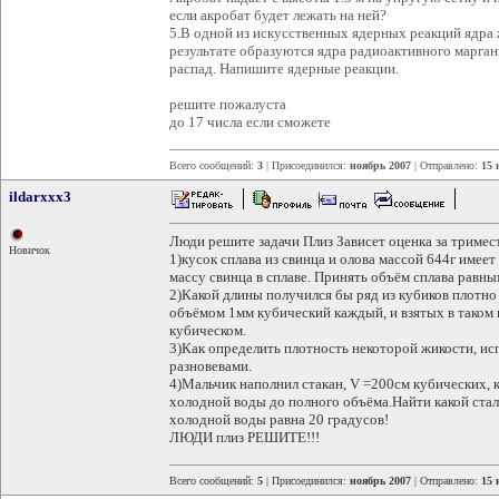
если акробат будет лежать на ней?
5.В одной из искусственных ядерных реакций ядра
результате образуются ядра радиоактивного марга
распад. Напишите ядерные реакции.
решите пожалуста
до 17 числа если сможете
Всего сообщений:
3
| Присоединился:
ноябрь 2007
| Отправлено:
15 
ildarxxx3
Люди решите задачи Плиз Зависет оценка за тримес
Новичок
1)кусок сплава из свинца и олова массой 644г имее
массу свинца в сплаве. Принять объём сплава равн
2)Какой длины получился бы ряд из кубиков плотно
объёмом 1мм кубический каждый, и взятых в таком 
кубическом.
3)Как определить плотность некоторой жикости, исп
разновевами.
4)Мальчик наполнил стакан, V =200см кубических, к
холодной воды до полного объёма.Найти какой стал
холодной воды равна 20 градусов!
ЛЮДИ плиз РЕШИТЕ!!!
Всего сообщений:
5
| Присоединился:
ноябрь 2007
| Отправлено:
15 