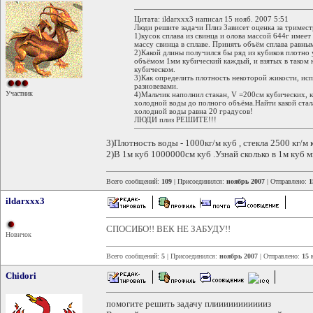
Цитата: ildarxxx3 написал 15 нояб. 2007 5:51
Люди решите задачи Плиз Зависет оценка за тримест
1)кусок сплава из свинца и олова массой 644г имее
массу свинца в сплаве. Принять объём сплава равны
2)Какой длины получился бы ряд из кубиков плотно
объёмом 1мм кубический каждый, и взятых в таком к
кубическом.
3)Как определить плотность некоторой жикости, испо
разновевами.
Участник
4)Мальчик наполнил стакан, V =200см кубических, к
холодной воды до полного объёма.Найти какой стал
холодной воды равна 20 градусов!
ЛЮДИ плиз РЕШИТЕ!!!
3)Плотность воды - 1000кг/м куб , стекла 2500 кг/м к
2)В 1м куб 1000000см куб .Узнай сколько в 1м куб м
Всего сообщений:
109
| Присоединился:
ноябрь 2007
| Отправлено:
1
ildarxxx3
СПОСИБО!! ВЕК НЕ ЗАБУДУ!!
Новичок
Всего сообщений:
5
| Присоединился:
ноябрь 2007
| Отправлено:
15 
Chidori
помогите решить задачу плиииииииииииз