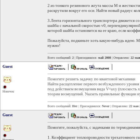
2.из тонкого резинового жгута массы M и жесткости
раскрутили вокруг его оси. Найти новый радиус коль
3.Лента горизонтального транспортера движется со с
шайба с начальной скоростью v0, перпендикулярно
которой шайба остановится на ее краю, если коэфф
Пожалуйста, подкиньте хоть какую-нибудь идею. Мн
нужно!
Всего сообщений:
2
| Присоединился:
май 2008
| Отправлено:
22 мая
Guest
Помогите решить задачку по квантовой механики
Найти расщепление первого возбужденного уровня 
под действием возмущения вида V=axy (плоскость х,
Новичок
теории возмущений. Указать правильные функции 
Всего сообщений:
Нет
| Присоединился:
Never
| Отправлено:
22 мая 
Guest
Помогите, пожалуйста, с задачками по термодинами
1. Коэффициент теплопроводности трехатомного га
Новичок