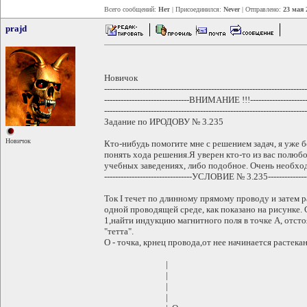
Всего сообщений:
Нет
| Присоединился:
Never
| Отправлено:
23 мая 
prajd
Новичок
--------------------------------------------------------------------------
-------------------------------ВНИМАНИЕ !!!----------------------
--------------------------------------------------------------------------
Задание по ИРОДОВУ № 3.235
Новичок
Кто-нибудь помогите мне с решением задач, я уже 
понять хода решения.Я уверен кто-то из вас полюбо
учебных заведениях, либо подобное. Очень необхо
--------------------------------УСЛОВИЕ № 3.235----------------
Ток I течет по длинному прямому проводу и затем 
одной проводящей среде, как показано на рисунке
1,найти индукцию магнитного поля в точке А, отсто
"тетта".
О - точка, крнец провода,от нее начинается растекан
|
|
|
|