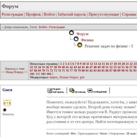
Форум
Регистрация
|
Профиль
|
Войти
|
Забытый пароль
|
Присутствующие
|
Справка
» Добро пожаловать, Гость:
Войти
|
Регистрация
Форум
Физика
Решение задач по физике - 3
Несколько страниц
[
1
2
3
4
5
6
7
8
9
10
11
12
13
14
15
16
17
18
19
20
21
22
23
32
33
34
35
36
37
38
39
40
41
42
43
44
45
46
47
48
49
50
51
52
53
54
55
56
57
58
Переход к теме
67
68
69
70
71
72
73
74
75
76
77
78
79
80
81
82
83
84
85
86
87
88
89
90
91
92
93
<< Назад
Вперед >>
101
102
103
104
]
Модераторы:
duplex
,
Roman Osipov
,
gvk
Guest
Помогите, пожалуйста! Подскажите, хотя бы, с како
вообще можно сделать. Второй день голову ломаю!
Имеется тонкое кольцо радиусом R. Радиус проволок
Новичок
f(x), с которой это кольцо притягивает материальн
расстоянии x от его центра. Найти потенциальную э
Всего сообщений:
Нет
| Присоединился:
Never
| Отправлено:
20 мая 