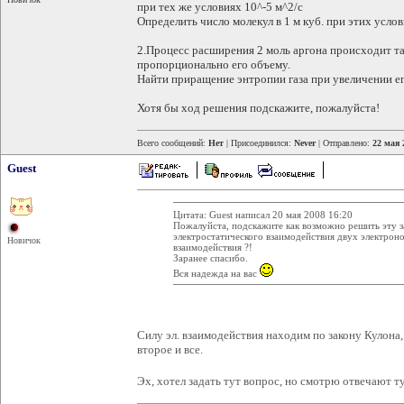
при тех же условиях 10^-5 м^2/с
Определить число молекул в 1 м куб. при этих услов
2.Процесс расширения 2 моль аргона происходит та
пропорционально его объему.
Найти приращение энтропии газа при увеличении его
Хотя бы ход решения подскажите, пожалуйста!
Всего сообщений:
Нет
| Присоединился:
Never
| Отправлено:
22 мая 
Guest
Цитата: Guest написал 20 мая 2008 16:20
Пожалуйста, подскажите как возможно решить эту за
электростатического взаимодействия двух электрон
Новичок
взаимодействия ?!
Заранее спасибо.
Вся надежда на вас
Силу эл. взаимодействия находим по закону Кулон
второе и все.
Эх, хотел задать тут вопрос, но смотрю отвечают т