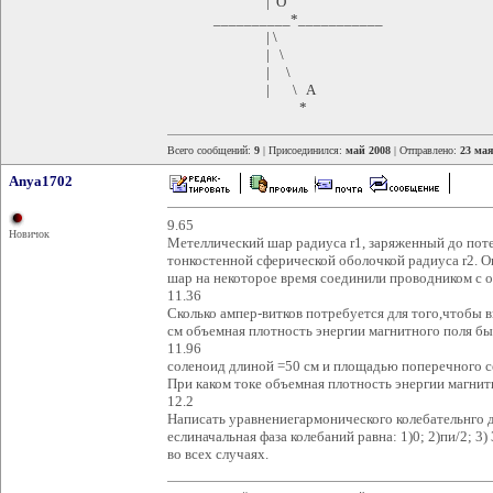
| O
__________*___________
| \
| \
| \
| \ A
*
Всего сообщений:
9
| Присоединился:
май 2008
| Отправлено:
23 мая
Anya1702
9.65
Новичок
Метеллический шар радиуса r1, заряженный до по
тонкостенной сферической оболочкой радиуса r2. О
шар на некоторое время соединили проводником с 
11.36
Сколько ампер-витков потребуется для того,чтобы 
см объемная плотность энергии магнитного поля бы
11.96
соленоид длиной =50 см и площадью поперечного се
При каком токе объемная плотность энергии магни
12.2
Написать уравнениегармонического колебательнго д
еслиначальная фаза колебаний равна: 1)0; 2)пи/2; 3)
во всех случаях.