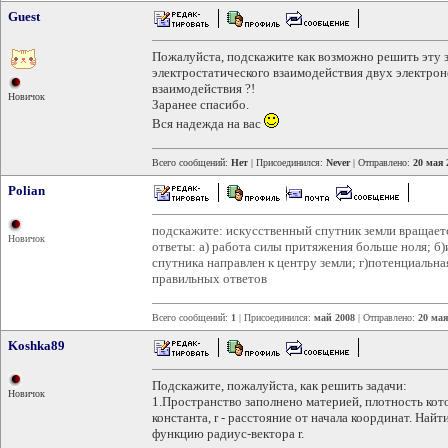
Guest
Пожалуйста, подскажите как возможно решить эту за
электростатического взаимодействия двух электрон
взаимодействия ?!
Новичок
Заранее спасибо.
Вся надежда на вас
Всего сообщений:
Нет
| Присоединился:
Never
| Отправлено:
20 мая 
Polian
подскажите: искусственный спутник земли вращает
Новичок
ответы: а) работа силы притяжения больше ноля; б)
спутника направлен к центру земли; г)потенциальная
правильных ответов
Всего сообщений:
1
| Присоединился:
май 2008
| Отправлено:
20 мая
Koshka89
Подскажите, пожалуйста, как решить задачи:
Новичок
1.Пространство заполнено материей, плотность котор
константа, r - расстояние от начала координат. Най
функцию радиус-вектора r.