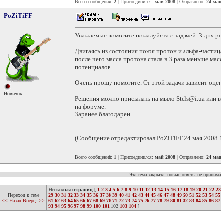
Всего сообщений:
2
| Присоединился:
май 2008
| Отправлено:
24 мая
PoZiTiFF
Уважаемые помогите пожалуйста с задачей. 3 дня р
Двигаясь из состояния покоя протон и альфа-части
после чего масса протона стала в 3 раза меньше ма
потенциалов.
Очень прошу помогите. От этой задачи зависит оценк
Новичок
Решения можно присылать на мыло Stels@i.ua или в 
на форуме.
Заранее благодарен.
(Сообщение отредактировал PoZiTiFF 24 мая 2008 
Всего сообщений:
1
| Присоединился:
май 2008
| Отправлено:
24 мая
Эта тема закрыта, новые ответы не приним
Несколько страниц
[
1
2
3
4
5
6
7
8
9
10
11
12
13
14
15
16
17
18
19
20
21
22
23
Переход к теме
29
30
31
32
33
34
35
36
37
38
39
40
41
42
43
44
45
46
47
48
49
50
51
52
53
54
55
<< Назад
Вперед >>
61
62
63
64
65
66
67
68
69
70
71
72
73
74
75
76
77
78
79
80
81
82
83
84
85
86
87
93
94
95
96
97
98
99
100
101
102
103
104
]