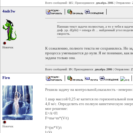
Всего сообщений:
115
| Присоединился:
декабрь 2006
| Отправлено:
4ndr3w
Напиши текст задачи полностью, а то у тебя в зада
диф. ур. d(phi) = omega dt ... найденный угол под
скорость.
Новичок
К сожалению, полного текста не сохранилось. Но з
процесса уменьшается до нуля. Я не понимаю, как вс
задана только она.
Всего сообщений:
19
| Присоединился:
декабрь 2006
| Отправлено:
2
Firn
Решила задачу на контрольной,оказалость - неверно
1.шар массой 0,25 кг катится по горизонтальной по
4,0 м/с. Определить его полную кинетическую энер
мое решение:
Е=А=Fl
F=ma=m*(V/t)
Новичок
F=(m*V)/t
l=Vt