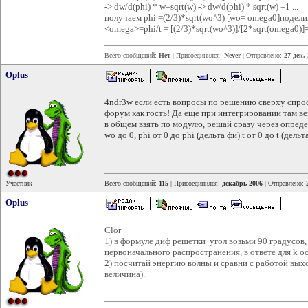
-> dw/d(phi) * w=sqrt(w) -> dw/d(phi) * sqrt(w) =1 ...
получаем phi =(2/3)*sqrt(wo^3) [wo= omega0]подели
<omega>=phi/t = [(2/3)*sqrt(wo^3)]/[2*sqrt(omega0)]
Всего сообщений:
Нет
| Присоединился:
Never
| Отправлено:
27 дек.
Oplus
4ndr3w если есть вопросы по решению сверху спрос
форум как гость! Да еще при интегрировании там в
в общем взять по модулю, решай сразу через опред
wo до 0, phi от 0 до phi (дельта фи) t от 0 до t (дельта
Участник
Всего сообщений:
115
| Присоединился:
декабрь 2006
| Отправлено:
Oplus
Clor
1) в формуле диф решетки угол возьми 90 градусов,
первоначального распространения, в ответе для k ос
2) посчитай энергию волны и сравни с работой выхо
величина).