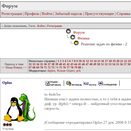
Форум
Регистрация
|
Профиль
|
Войти
|
Забытый пароль
|
Присутствующие
|
Справка
» Добро пожаловать, Гость:
Войти
|
Регистрация
Форум
Физика
Решение задач по физике - 2
Несколько страниц
[
1
2
3
4
5
6
7
8
9
10
11
12
13
14
15
16
17
18
19
20
21
22
23
Переход к теме
32
33
34
35
36
37
38
39
40
41
42
43
44
45
46
47
48
49
50
51
52
53
54
55
56
57
58
<< Назад
Вперед >>
67
68
69
70
71
72
73
74
75
76
77
78
79
80
]
Модераторы:
duplex
,
Roman Osipov
,
gvk
Oplus
to 4ndr3w
Напиши текст задачи полностью, а то у тебя в зада
диф. ур. d(phi) = omega dt ... найденный угол под
скорость.
(Сообщение отредактировал Oplus 27 дек. 2006 0:1
Участник