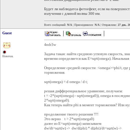
Будет ли наблюдатса фотоефект, если на поверхнос
излучения с длиной волны 300 нм.
Всего сообщений:
N/A
| Присоединился:
N/A
| Отправлено:
27 дек. 2
Guest
4ndr3w
Задача такая: найти среднюю угловую скорость, зна
Новичок
времени определяется как E=sqrt(omega). Начальная
Определение средней скорости: <omega>=phi/t, где p
торможения.
sqrt(omega) = d omega / d t;
решая дифференциальное уравнение, получаем:
t = -2*(sqrt(omega) - sqrt(omega0)), omega в последн
2*sqrt(omega0).
Как теперь найти phi в момент торможения? Или ну
продолжение твоего решения !!!!
Это верно t = 2*sqrt(omega0)
далее из E=sqrt(omega) записываем
dw/dt=sqrt(w) -> dw/d(phi) * d(phi)/dt=sqrt(w) ->