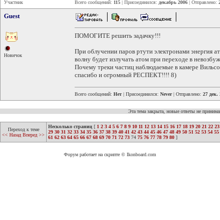
Участник
Всего сообщений:
115
| Присоединился:
декабрь 2006
| Отправлено:
Guest
ПОМОГИТЕ решить задачку!!!
При облучении паров ртути электронами энергия ат
Новичок
волну будет излучать атом при переходе в невозбу
Почему треки частиц наблюдаемые в камере Виль
спасибо и огромный РЕСПЕКТ!!!! 8)
Всего сообщений:
Нет
| Присоединился:
Never
| Отправлено:
27 дек.
Эта тема закрыта, новые ответы не приним
Несколько страниц
[
1
2
3
4
5
6
7
8
9
10
11
12
13
14
15
16
17
18
19
20
21
22
23
Переход к теме
29
30
31
32
33
34
35
36
37
38
39
40
41
42
43
44
45
46
47
48
49
50
51
52
53
54
55
<< Назад
Вперед >>
61
62
63
64
65
66
67
68
69
70
71
72
73
74
75
76
77
78
79
80
]
Форум работает на скрипте © Ikonboard.com