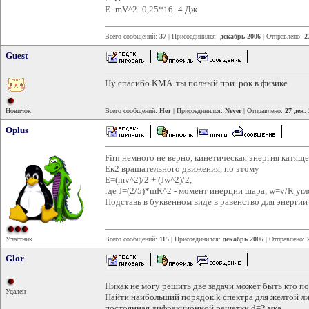
E=mV^2=0,25*16=4 Дж
Всего сообщений:
37
| Присоединился:
декабрь 2006
| Отправлено:
2
Guest
Ну спасибо KMA ты полный при..рок в физике
Новичок
Всего сообщений:
Нет
| Присоединился:
Never
| Отправлено:
27 дек.
Oplus
Firn немного не верно, кинетическая энергия катящ
Ек2 вращательного движения, по этому
Е=(mv^2)/2 + (Jw^2)/2,
где J=(2/5)*mR^2 - момент инерции шара, w=v/R угл
Подставь в буквенном виде в равенство для энергии 
Участник
Всего сообщений:
115
| Присоединился:
декабрь 2006
| Отправлено:
Glor
Никак не могу решить две задачи может быть кто п
Удален
Найти наибольший порядок k спектра для желтой ли
постоянная дифракционной решетки d=2 мка.