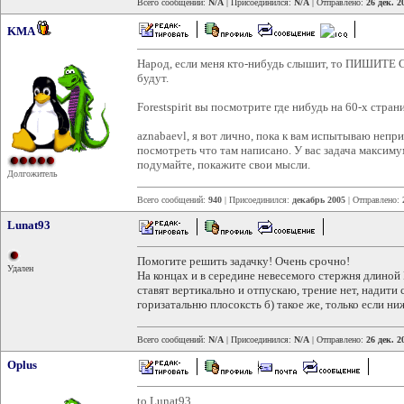
Всего сообщений:
N/A
| Присоединился:
N/A
| Отправлено:
26 дек. 2
KMA
Народ, если меня кто-нибудь слышит, то ПИШИТЕ 
будут.
Forestspirit вы посмотрите где нибудь на 60-х стран
aznabaevl, я вот лично, пока к вам испытываю неприя
посмотреть что там написано. У вас задача максиму
подумайте, покажите свои мысли.
Долгожитель
Всего сообщений:
940
| Присоединился:
декабрь 2005
| Отправлено:
Lunat93
Помогите решить задачку! Очень срочно!
Удален
На концах и в середине невесемого стержня длино
ставят вертикально и отпускаю, трение нет, надити
горизатальню плосоксть б) такое же, только если 
Всего сообщений:
N/A
| Присоединился:
N/A
| Отправлено:
26 дек. 2
Oplus
to Lunat93