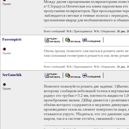
Между двумя скрещенными поляризаторами помест
Удален
a=3.5градуса.Оптическая ось клина параллельна его
пропускания поляризаторов. При прохождении чере
наблюдается светлые и темные полосы с периодом 
преломления кварца для необыкновенного и обыкно
Всего сообщений:
N/A
| Присоединился:
N/A
| Отправлено:
26 дек. 2
Forestspirit
Очень прошу помогите сам пытался решить ниче не 
Удален
там сплошная геометрия и решается она легко решите
Всего сообщений:
N/A
| Присоединился:
N/A
| Отправлено:
26 дек. 2
SerGunchik
Помогите пожалуйста решить две задачки: 1)Вычис
Удален
которому сообщили небольшой толчок в вертикальн
радиус его трубки r=3.2 мм, плотность жидкости 1,
пренебрежимо малым. 2)Шар движется с релятивистс
объёма которого содержится n медленно движущихся
производимое газом на элемент поверхности шара, 
отажаются упруго. Убедиться, что это давление оди
шаром, так и в системе отсчёта, связанной с газом.