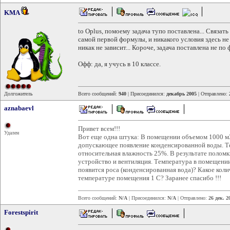
KMA
to Oplus, помоему задача тупо поставлена... Связат
самой первой формулы, и никакого условия здесь не 
никак не зависит... Короче, задача поставлена не по 
Офф: да, я учусь в 10 классе.
Долгожитель
Всего сообщений:
940
| Присоединился:
декабрь 2005
| Отправлено:
aznabaevl
Привет всем!!!
Удален
Вот еще одна штука: В помещении объемом 1000 м3 
допускающее появление конденсированной воды. Т
относительная влажность 25%. В результате поломк
устройство и вентиляция. Температура в помещении
появится роса (конденсированная вода)? Какое кол
температуре помещения 1 С? Заранее спасибо !!!
Всего сообщений:
N/A
| Присоединился:
N/A
| Отправлено:
26 дек. 2
Forestspirit