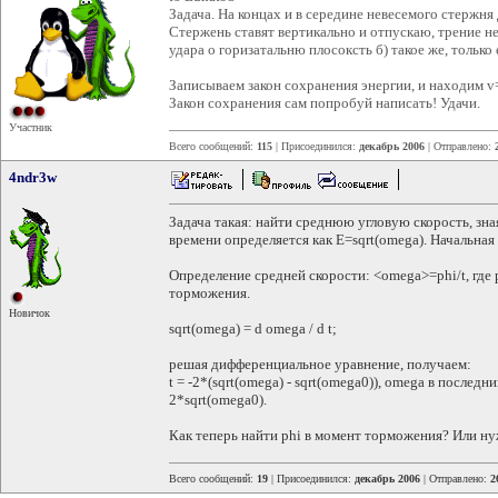
Задача. На концах и в середине невесемого стержн
Стержень ставят вертикально и отпускаю, трение не
удара о горизатальню плосоксть б) такое же, тольк
Записываем закон сохранения энергии, и находим v
Закон сохранения сам попробуй написать! Удачи.
Участник
Всего сообщений:
115
| Присоединился:
декабрь 2006
| Отправлено:
4ndr3w
Задача такая: найти среднюю угловую скорость, зна
времени определяется как E=sqrt(omega). Начальная
Определение средней скорости: <omega>=phi/t, где p
торможения.
Новичок
sqrt(omega) = d omega / d t;
решая дифференциальное уравнение, получаем:
t = -2*(sqrt(omega) - sqrt(omega0)), omega в последн
2*sqrt(omega0).
Как теперь найти phi в момент торможения? Или ну
Всего сообщений:
19
| Присоединился:
декабрь 2006
| Отправлено:
2