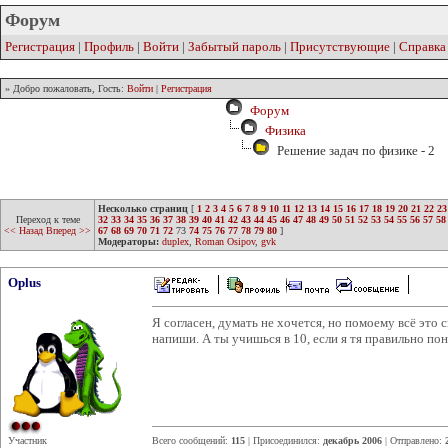
Форум
Регистрация
|
Профиль
|
Войти
|
Забытый пароль
|
Присутствующие
|
Справка
» Добро пожаловать, Гость:
Войти
|
Регистрация
Форум
Физика
Решение задач по физике - 2
Несколько страниц
[
1
2
3
4
5
6
7
8
9
10
11
12
13
14
15
16
17
18
19
20
21
22
23
Переход к теме
32
33
34
35
36
37
38
39
40
41
42
43
44
45
46
47
48
49
50
51
52
53
54
55
56
57
58
<< Назад
Вперед >>
67
68
69
70
71
72
73
74
75
76
77
78
79
80
]
Модераторы:
duplex
,
Roman Osipov
,
gvk
Oplus
Я согласен, думать не хочется, но помоему всё это 
напиши. А ты учишься в 10, если я тя правильно по
Участник
Всего сообщений:
115
| Присоединился:
декабрь 2006
| Отправлено: