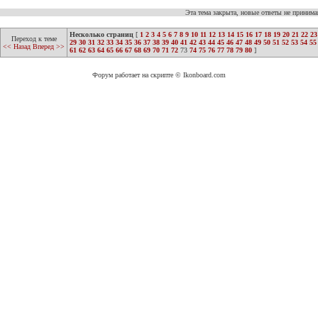
Эта тема закрыта, новые ответы не приним
Несколько страниц
[
1
2
3
4
5
6
7
8
9
10
11
12
13
14
15
16
17
18
19
20
21
22
23
Переход к теме
29
30
31
32
33
34
35
36
37
38
39
40
41
42
43
44
45
46
47
48
49
50
51
52
53
54
55
<< Назад
Вперед >>
61
62
63
64
65
66
67
68
69
70
71
72
73
74
75
76
77
78
79
80
]
Форум работает на скрипте © Ikonboard.com