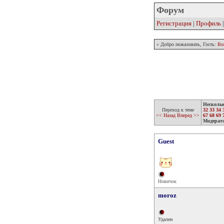
Форум
Регистрация
|
Профиль
» Добро пожаловать, Гость:
Во
Несколь
Переход к теме
32
33
34
<< Назад
Вперед >>
67
68
69
Модерат
Guest
Новичок
moroz
Удален