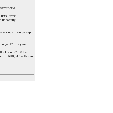
лотность).
з изменится
ую половину
ется при температуре
аспада Т=138суток.
.2 Ом и r2= 0.8 Ом
орого R=0,64 Ом.Найти