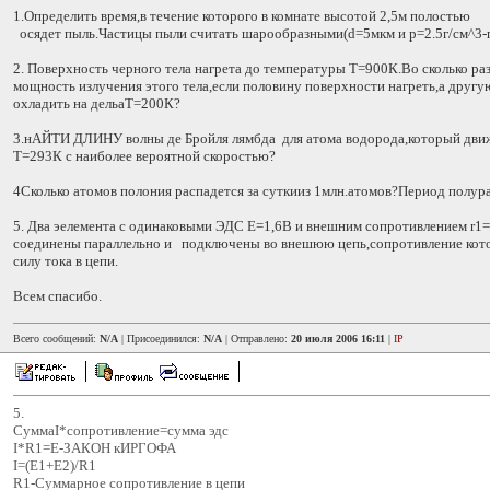
1.Определить время,в течение которого в комнате высотой 2,5м полостью
осядет пыль.Частицы пыли считать шарообразными(d=5мкм и р=2.5г/см^3-п
2. Поверхность черного тела нагрета до температуры Т=900К.Во сколько ра
мощность излучения этого тела,если половину поверхности нагреть,а друг
охладить на дельаТ=200К?
3.нАЙТИ ДЛИНУ волны де Бройля лямбда для атома водорода,который движ
Т=293К с наиболее вероятной скоростью?
4Сколько атомов полония распадется за суткииз 1млн.атомов?Период полур
5. Два эелемента с одинаковыми ЭДС Е=1,6В и внешним сопротивлением r1=0
соединены параллельно и подключены во внешюю цепь,сопротивление кот
силу тока в цепи.
Всем спасибо.
Всего сообщений:
N/A
| Присоединился:
N/A
| Отправлено:
20 июля 2006 16:11
|
IP
5.
СуммаI*сопротивление=сумма эдс
I*R1=E-ЗАКОН кИРГОФА
I=(E1+E2)/R1
R1-Суммарное сопротивление в цепи