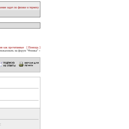
ение задач по физике и термеху
ия как прочитанные
[ Помощь ]
пожаловать на форум "Физика" «
: