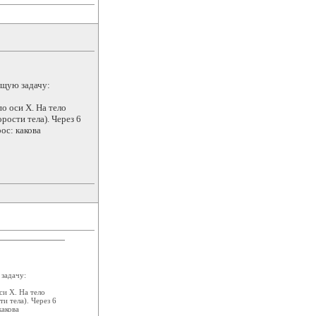
ющую задачу:
о оси Х. На тело
рости тела). Через 6
ос: какова
 задачу:
си Х. На тело
и тела). Через 6
какова