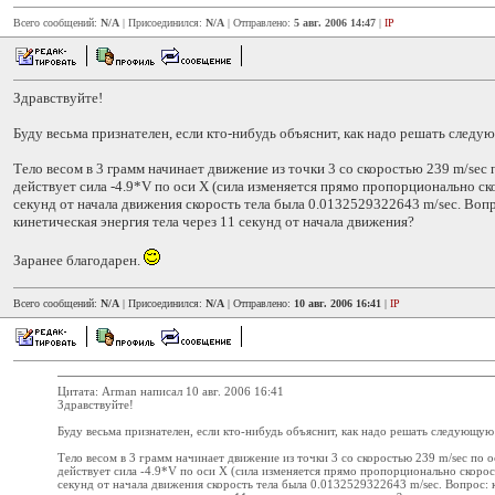
Всего сообщений:
N/A
| Присоединился:
N/A
| Отправлено:
5 авг. 2006 14:47
|
IP
Здравствуйте!
Буду весьма признателен, если кто-нибудь объяснит, как надо решать следу
Тело весом в 3 грамм начинает движение из точки 3 со скоростью 239 m/sec п
действует сила -4.9*V по оси Х (сила изменяется прямо пропорционально ско
секунд от начала движения скорость тела была 0.0132529322643 m/sec. Вопр
кинетическая энергия тела через 11 секунд от начала движения?
Заранее благодарен.
Всего сообщений:
N/A
| Присоединился:
N/A
| Отправлено:
10 авг. 2006 16:41
|
IP
Цитата: Arman написал 10 авг. 2006 16:41
Здравствуйте!
Буду весьма признателен, если кто-нибудь объяснит, как надо решать следующую
Тело весом в 3 грамм начинает движение из точки 3 со скоростью 239 m/sec по о
действует сила -4.9*V по оси Х (сила изменяется прямо пропорционально скорост
секунд от начала движения скорость тела была 0.0132529322643 m/sec. Вопрос: 