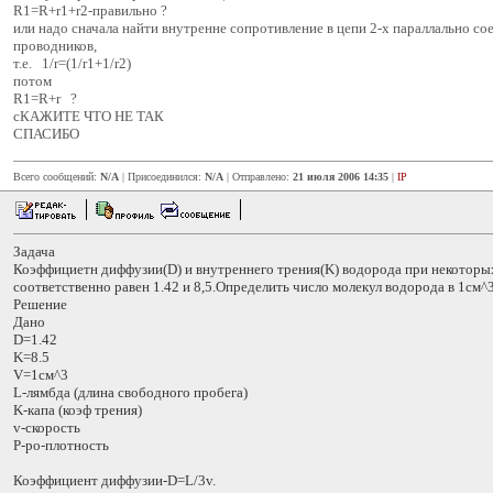
R1=R+r1+r2-правильно ?
или надо сначала найти внутренне сопротивление в цепи 2-х параллально с
проводников,
т.е. 1/r=(1/r1+1/r2)
потом
R1=R+r ?
сКАЖИТЕ ЧТО НЕ ТАК
СПАСИБО
Всего сообщений:
N/A
| Присоединился:
N/A
| Отправлено:
21 июля 2006 14:35
|
IP
Задача
Коэффициетн диффузии(D) и внутреннего трения(K) водорода при некоторы
соответственно равен 1.42 и 8,5.Определить число молекул водорода в 1см^3
Решение
Дано
D=1.42
K=8.5
V=1см^3
L-лямбда (длина свободного пробега)
K-капа (коэф трения)
v-скорость
P-po-плотность
Коэффициент диффузии-D=L/3v.