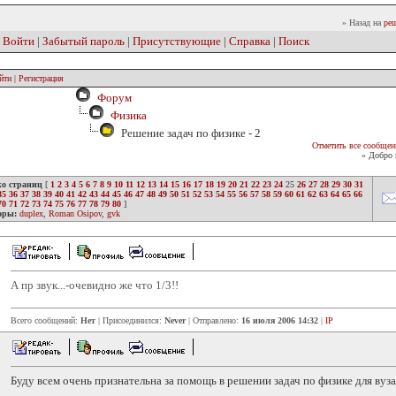
» Назад на
реш
|
Войти
|
Забытый пароль
|
Присутствующие
|
Справка
|
Поиск
йти
|
Регистрация
Форум
Физика
Решение задач по физике - 2
Отметить все сообщен
» Добро 
ко страниц
[
1
2
3
4
5
6
7
8
9
10
11
12
13
14
15
16
17
18
19
20
21
22
23
24
25
26
27
28
29
30
31
35
36
37
38
39
40
41
42
43
44
45
46
47
48
49
50
51
52
53
54
55
56
57
58
59
60
61
62
63
64
65
66
70
71
72
73
74
75
76
77
78
79
80
]
оры:
duplex
,
Roman Osipov
,
gvk
А пр звук...-очевидно же что 1/3!!
Всего сообщений:
Нет
| Присоединился:
Never
| Отправлено:
16 июля 2006 14:32
|
IP
Буду всем очень признательна за помощь в решении задач по физике для вуза