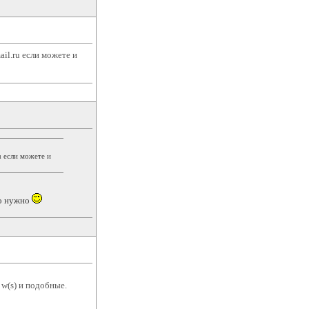
il.ru если можете и
u если можете и
то нужно
 w(s) и подобные.