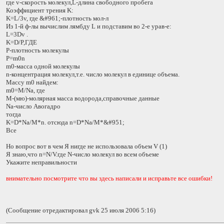
где v-скорость молекул,L-длина свободного пробега
Коэффициент трения K:
K=L/3v, где &#961;-плотность мол-л
Из 1-й ф-лы вычислим лямбду L и подставим во 2-е урав-е:
L=3Dv .
K=D/P,ГДЕ
P-плотность молекулы
P=m0n
m0-масса одной молекулы
n-концентрация молекул,т.е. число молекул в единице объема.
Массу m0 найдем:
m0=M/Nа, где
M-(мю)-молярная масса водорода,справочные данные
Na-число Авогадро
тогда
K=D*Na/M*n. отсюда n=D*Na/M*&#951;
Все
Но вопрос вот в чем Я нигде не использовала объем V (1)
Я знаю,что n=N/V.где N-число молекул во всем объеме
Укажите неправильности
внимательно посмотрите что вы здесь написали и исправьте все ошибки!
(Сообщение отредактировал gvk 25 июля 2006 5:16)