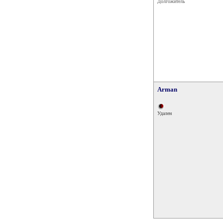
Долгожитель
Arman
Удален