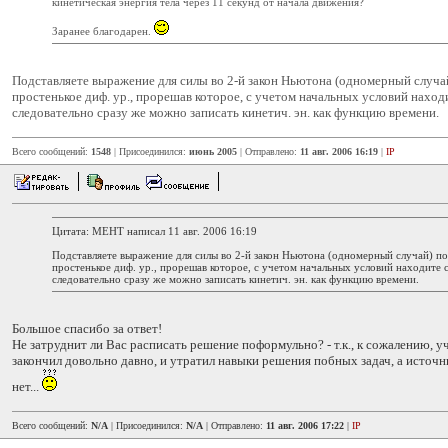
кинетическая энергия тела через 11 секунд от начала движения?
Заранее благодарен.
Подставляете выражение для силы во 2-й закон Ньютона (одномерный случа
простенькое диф. ур., прорешав которое, с учетом начальных условий находи
следовательно сразу же можно записать кинетич. эн. как функцию времени.
Всего сообщений:
1548
| Присоединился:
июнь 2005
| Отправлено:
11 авг. 2006 16:19
|
IP
Цитата: MEHT написал 11 авг. 2006 16:19
Подставляете выражение для силы во 2-й закон Ньютона (одномерный случай) п
простенькое диф. ур., прорешав которое, с учетом начальных условий находите с
следовательно сразу же можно записать кинетич. эн. как функцию времени.
Большое спасибо за ответ!
Не затруднит ли Вас расписать решение поформульно? - т.к., к сожалению, у
закончил довольно давно, и утратил навыки решения побных задач, а источн
нет...
Всего сообщений:
N/A
| Присоединился:
N/A
| Отправлено:
11 авг. 2006 17:22
|
IP