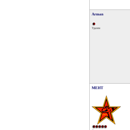
Arman
Удален
MEHT