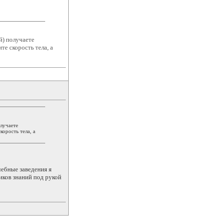
й) получаете
те скорость тела, а
олучаете
корость тела, а
чебные заведения я
иков знаний под рукой