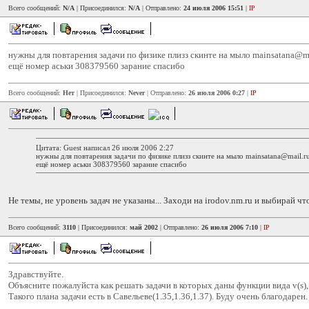
Всего сообщений:
N/A
| Присоединился:
N/A
| Отправлено:
24 июля 2006 15:51
|
IP
нужны для повтарения задачи по физике плизз скинте на мыло mainsatana@ma
ещё номер аськи 308379560 зарание спасибо
Всего сообщений:
Нет
| Присоединился:
Never
| Отправлено:
26 июля 2006 0:27
|
IP
Цитата: Guest написал 26 июля 2006 2:27
нужны для повтарения задачи по физике плизз скинте на мыло mainsatana@mail.r
ещё номер аськи 308379560 зарание спасибо
Не темы, не уровень задач не указаны... Заходи на irodov.nm.ru и выбирай ч
Всего сообщений:
3110
| Присоединился:
май 2002
| Отправлено:
26 июля 2006 7:10
|
IP
Здравствуйте.
Объясните пожалуйста как решать задачи в которых даны функции вида v(s),
Такого плана задачи есть в Савельеве(1.35,1.36,1.37). Буду очень благодарен.