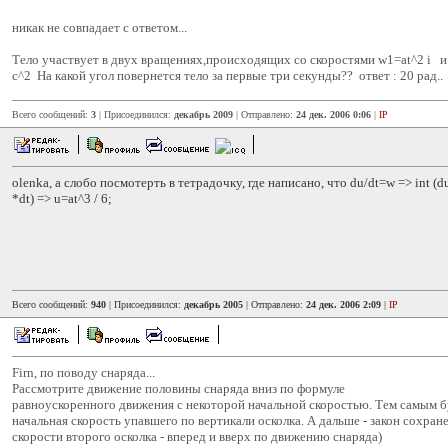
никак не совпадает с ответом...
Тело участвует в двух вращениях,происходящих со скоростями w1=at^2 i и
с^2 На какой угол повернется тело за первые три секунды?? ответ : 20 рад..
Всего сообщений:
3
| Присоединился:
декабрь 2009
| Отправлено:
24 дек. 2006 0:06
|
IP
olenka, а слобо посмотерть в тетрадочку, где написано, что du/dt=w => int (du)
*dt) => u=at^3 / 6;
Всего сообщений:
940
| Присоединился:
декабрь 2005
| Отправлено:
24 дек. 2006 2:09
|
IP
Firn, по поводу снаряда...
Рассмотрите движение половины снаряда вниз по формуле
равноускоренного движения с некоторой начальной скоростью. Тем самым б
начальная скорость упавшего по вертикали осколка. А дальше - закон сохран
скорости второго осколка - вперед и вверх по движению снаряда)