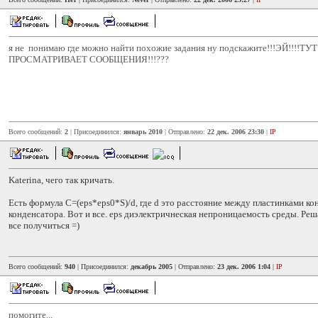
я не понимаю где можно найти похожие задания ну подскажите!!!ЭЙ!!!!Т
ПРОСМАТРИВАЕТ СООБЩЕНИЯ!!!???
Всего сообщений:
2
| Присоединился:
январь 2010
| Отправлено:
22 дек. 2006 23:30
|
IP
Katerina, чего так кричать.
Есть формула С=(eps*eps0*S)/d, где d это расстояние между пластинками ко
конденсатора. Вот и все. eps диэлектричнеская непроницаемость среды. Реш
все получиться =)
Всего сообщений:
940
| Присоединился:
декабрь 2005
| Отправлено:
23 дек. 2006 1:04
|
IP
помогите...