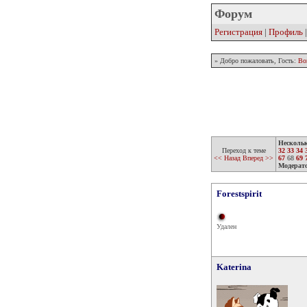
Форум
Регистрация
|
Профиль
» Добро пожаловать, Гость:
Во
Несколь
Переход к теме
32
33
34
<< Назад
Вперед >>
67
68
69
Модерат
Forestspirit
Удален
Katerina