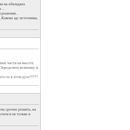
ии на обкладках
...
 решения...
..Какова эдс источника,
вные части на высоте
 Определить величину и
то-то в этом духе!!!!??
чень срочно решить, на
очем и не только я.