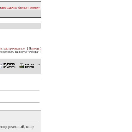
ение задач по физике и термеху
ия как прочитанные
[ Помощь ]
пожаловать на форум "Физика" «
тупор реальный, ваще