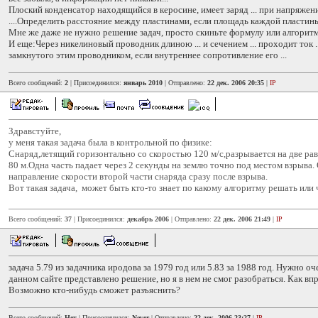
Плоский конденсатор находящийся в керосине, имеет заряд ... при напряжен
....Определить расстояние между пластинами, если площадь каждой пластины 
Мне же даже не нужно решение задач, просто скиньте формулу или алгоритм
И еще:Через никелиновый проводник длиною ... и сечением ... проходит ток .
замкнутого этим проводником, если внутреннее сопротивление его ...
Всего сообщений:
2
| Присоединился:
январь 2010
| Отправлено:
22 дек. 2006 20:35
|
IP
Здравстуйте,
у меня такая задача была в контрольной по физике:
Снаряд,летящий горизонтально со скоростью 120 м/с,разрывается на две ра
80 м.Одна часть падает через 2 секунды на землю точно под местом взрыва.
направление скорости второй части снаряда сразу после взрыва.
Вот такая задача, может быть кто-то знает по какому алгоритму решать или ч
Всего сообщений:
37
| Присоединился:
декабрь 2006
| Отправлено:
22 дек. 2006 21:49
|
IP
задача 5.79 из задачника иродова за 1979 год или 5.83 за 1988 год. Нужно о
данном сайте представлено решение, но я в нем не смог разобраться. Как впр
Возможно кто-нибудь сможет разъяснить?
Всего сообщений:
Нет
| Присоединился:
Never
| Отправлено:
22 дек. 2006 23:27
|
IP