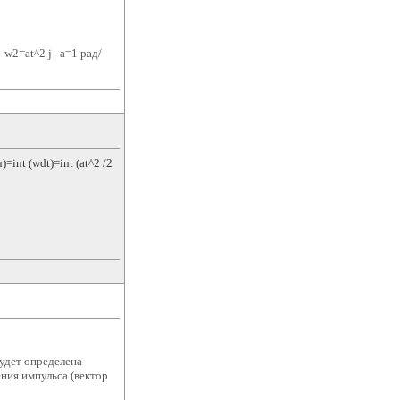
 w2=at^2 j a=1 рад/
=int (wdt)=int (at^2 /2
удет определена
ения импульса (вектор