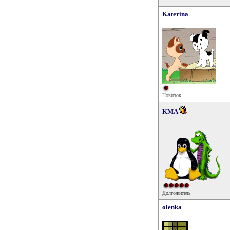
Katerina
Новичок
KMA
Долгожитель
olenka