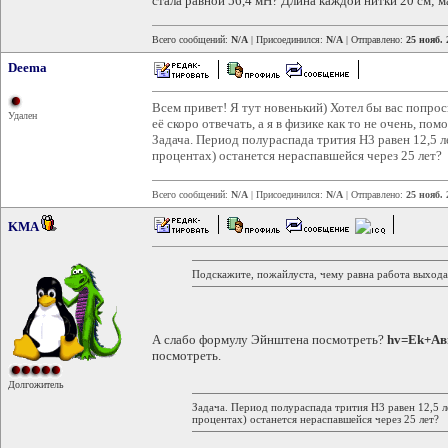
стала равной 56,4 мН? Длина каждой нитки 20 см; м
Всего сообщений:
N/A
| Присоединился:
N/A
| Отправлено:
25 нояб. 
Deema
Всем привет! Я тут новенький) Хотел бы вас попрос
Удален
её скоро отвечать, а я в физике как то не очень, по
Задача. Период полураспада трития Н3 равен 12,5 ле
процентах) останется нераспавшейся через 25 лет?
Всего сообщений:
N/A
| Присоединился:
N/A
| Отправлено:
25 нояб. 
KMA
Подскажите, пожайлуста, чему равна работа выхода
А слабо формулу Эйнштена посмотреть?
hv=Ek+А
посмотреть.
Долгожитель
Задача. Период полураспада трития Н3 равен 12,5 ле
процентах) останется нераспавшейся через 25 лет?