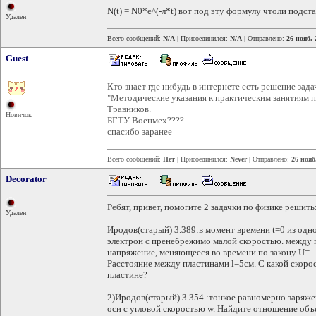
N(t) = N0*e^(-л*t) вот под эту формулу чтоли подст
Удален
Всего сообщений:
N/A
| Присоединился:
N/A
| Отправлено:
26 нояб. 
Guest
Кто знает где нибудь в интернете есть решение зада
"Методические указания к практическим занятиям 
Травников.
Новичок
БГТУ Военмех????
спасибо заранее
Всего сообщений:
Нет
| Присоединился:
Never
| Отправлено:
26 нояб
Decorator
Ребят, привет, помогите 2 задачки по физике решить
Удален
Иродов(старый) 3.389:в момент времени t=0 из одн
электрон с пренебрежимо малой скоростью. между
напряжение, меняющееся во времени по закону U=...
Расстояние между пластинами l=5см. С какой скор
пластине?
2)Иродов(старый) 3.354 :тонкое равномерно заряже
оси с угловой скоростью w. Найдите отношение об