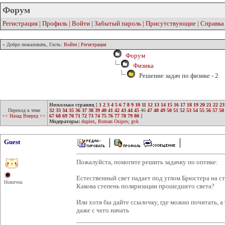
Форум
Регистрация
|
Профиль
|
Войти
|
Забытый пароль
|
Присутствующие
|
Справка
» Добро пожаловать, Гость:
Войти
|
Регистрация
Форум
Физика
Решение задач по физике - 2
Несколько страниц
[
1
2
3
4
5
6
7
8
9
10
11
12
13
14
15
16
17
18
19
20
21
22
23
Переход к теме
32
33
34
35
36
37
38
39
40
41
42
43
44
45
46
47
48
49
50
51
52
53
54
55
56
57
58
<< Назад
Вперед >>
67
68
69
70
71
72
73
74
75
76
77
78
79
80
]
Модераторы:
duplex
,
Roman Osipov
,
gvk
Guest
Пожалуйста, помогите решить задачку по оптике:
Естественный свет падает под углом Брюстера на с
Новичок
Какова степень поляризации прошедшего света?
Или хотя бы дайте ссылочку, где можно почитать, а т
даже с чего начать