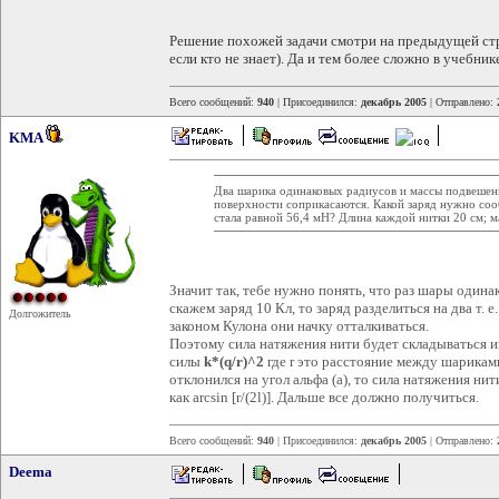
Решение похожей задачи смотри на предыдущей стран
если кто не знает). Да и тем более сложно в учебни
Всего сообщений:
940
| Присоединился:
декабрь 2005
| Отправлено:
KMA
Два шарика одинаковых радиусов и массы подвешены
поверхности соприкасаются. Какой заряд нужно со
стала равной 56,4 мН? Длина каждой нитки 20 см; м
Значит так, тебе нужно понять, что раз шары один
скажем заряд 10 Кл, то заряд разделиться на два т. 
Долгожитель
законом Кулона они начку отталкиваться.
Поэтому сила натяжения нити будет складываться 
силы
k*(q/r)^2
где r это расстояние между шарикам
отклонился на угол альфа (а), то сила натяжения ни
как arcsin [r/(2l)]. Дальше все должно получиться.
Всего сообщений:
940
| Присоединился:
декабрь 2005
| Отправлено:
Deema