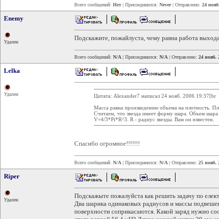
Всего сообщений:
Нет
| Присоединился:
Never
| Отправлено:
24 нояб
Enemy
Подскажите, пожайлуста, чему равна работа выхода
Удален
Всего сообщений:
N/A
| Присоединился:
N/A
| Отправлено:
24 нояб. 
Lelka
Удален
Цитата: Alexander7 написал 24 нояб. 2006 19:37[br
Масса равна произведению объема на плотность. Пло
Считаем, что звезда имеет форму шара. Объем шара
V=4/3*Pi*R^3. R - радиус звезды. Вам он известен.
Спасибо огромное!!!!!!!
Всего сообщений:
N/A
| Присоединился:
N/A
| Отправлено:
25 нояб. 
Riper
Подскажыте пожалуйста как решить задачу по елек
Удален
Два шарика одинаковых радиусов и массы подвешен
поверхности соприкасаются. Какой заряд нужно со