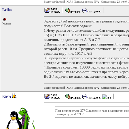
Всего сообщений:
N/A
| Присоединился:
N/A
| Отправлено:
23 нояб. 
Lelka
Здравствуйте! пожалуста помогите решить задачки 
Удален
получается! Вот сами задачи:
1.Чему равны относительные ошибки следующих резул
±5) м ; С = (1000 ± 3) г. Ошибки выразить в безраз
величины представляют А, В и С ?
2.Вычислить безразмерный гравитационный потенци
которой равен 10 км. Среднюю плотность вещества
атомных ядер, т. е. 1017 кг/м3.
3.Определите энергию и импульс фотона с длиной в
электромагнитного излучения относится этот фото
4.Препарат содержит 10000 радиоактивных атомов 
радиоактивных атомов останется в препарате через 
Во 2-й задаче я не знаю, как вычислить массу нейтро
Всего сообщений:
N/A
| Присоединился:
N/A
| Отправлено:
23 нояб. 
KMA
При температуре 27*С давление газа в закрытом со
температуре -13*С?