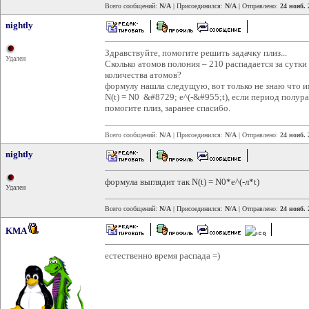
Всего сообщений:
N/A
| Присоединился:
N/A
| Отправлено:
24 нояб. 
nightly
Здравствуйте, помогите решить задачку плиз...
Удален
Сколько атомов полония – 210 распадается за сутки
количества атомов?
формулу нашла следущую, вот только не знаю что и
N(t) = N0 &#8729; е^(-&#955;t), если период полура
помогите плиз, заранее спасибо.
Всего сообщений:
N/A
| Присоединился:
N/A
| Отправлено:
24 нояб. 
nightly
формула выглядит так N(t) = N0*e^(-л*t)
Удален
Всего сообщений:
N/A
| Присоединился:
N/A
| Отправлено:
24 нояб. 
KMA
естественно время распада =)