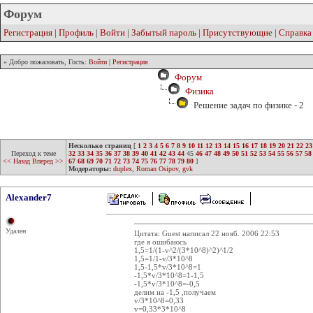
Форум
Регистрация
|
Профиль
|
Войти
|
Забытый пароль
|
Присутствующие
|
Справка
» Добро пожаловать, Гость:
Войти
|
Регистрация
Форум
Физика
Решение задач по физике - 2
Несколько страниц
[
1
2
3
4
5
6
7
8
9
10
11
12
13
14
15
16
17
18
19
20
21
22
23
Переход к теме
32
33
34
35
36
37
38
39
40
41
42
43
44
45
46
47
48
49
50
51
52
53
54
55
56
57
58
<< Назад
Вперед >>
67
68
69
70
71
72
73
74
75
76
77
78
79
80
]
Модераторы:
duplex
,
Roman Osipov
,
gvk
Alexander7
Удален
Цитата: Guest написал 22 нояб. 2006 22:53
где я ошибаюсь
1,5=1/(1-v^2/(3*10^8)^2)^1/2
1,5=1/1-v/3*10^8
1,5-1,5*v/3*10^8=1
-1,5*v/3*10^8=1-1,5
-1,5*v/3*10^8=-0,5
делим на -1,5 ,получаем
v/3*10^8=0,33
v=0,33*3*10^8