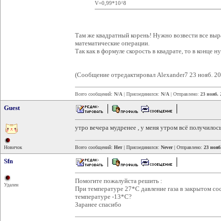
V=0,99*10^8
Там же квадратный корень! Нужно возвести все выр
математические операции.
Так как в формуле скорость в квадрате, то в конце н
(Сообщение отредактировал Alexander7 23 нояб. 20
Всего сообщений:
N/A
| Присоединился:
N/A
| Отправлено:
23 нояб. 
Guest
утро вечера мудренее , у меня утром всё получилось 2,
Новичок
Всего сообщений:
Нет
| Присоединился:
Never
| Отправлено:
23 нояб
Sfn
Помогите пожалуйста решить :
Удален
При температуре 27*С давление газа в закрытом со
температуре -13*С?
Заранее спасибо