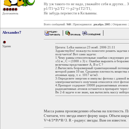
Ну уж такого-то не надо, уважайте себя и других... 
p1/T1=p2/T2 => p2=p1T2/T1;
Не забудь перевести в Кельвины.
Долгожитель
Всего сообщений:
940
| Присоединился:
декабрь 2005
| Отправлено:
Alexander7
Удален
Цитата: Lelka написал 23 нояб. 2006 21:11
Здравствуйте! пожалуста помогите решить задачки 
получается! Вот сами задачи:
1.Чему равны относительные ошибки следующих резул
±5) м ; С = (1000 ± 3) г. Ошибки выразить в безраз
величины представляют А, В и С ?
2.Вычислить безразмерный гравитационный потенци
которой равен 10 км. Среднюю плотность вещества 
атомных ядер, т. е. 1017 кг/м3.
3.Определите энергию и импульс фотона с длиной во
электромагнитного излучения относится этот фотон
4.Препарат содержит 10000 радиоактивных атомов с
радиоактивных атомов останется в препарате через 
Во 2-й задаче я не знаю, как вычислить массу нейтро
Масса равна произведению объема на плотность. Пло
Считаем, что звезда имеет форму шара. Объем шара
V=4/3*Pi*R^3. R - радиус звезды. Вам он известен.