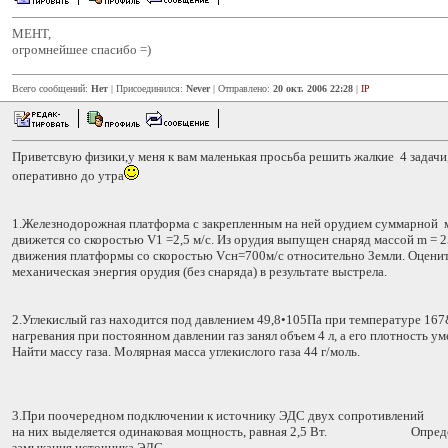
MEHT,
огромнейшее спасибо =)
Всего сообщений:
Нет
| Присоединился:
Never
| Отправлено:
20 окт. 2006 22:28
|
IP
Приветсвую физики,у меня к вам маленькая просьба решить жалкие 4 задачи
оперативно до утра
1.Железнодорожная платформа с закрепленным на ней орудием суммарной 
движется со скоростью V1 =2,5 м/с. Из орудия выпущен снаряд массой m = 2
движения платформы со скоростью Vсн=700м/с относительно Земли. Оцените
механическая энергия орудия (без снаряда) в результате выстрела.
2.Углекислый газ находится под давлением 49,8•105Па при температуре 
нагревания при постоянном давлении газ занял объем 4 л, а его плотность ум
Найти массу газа. Молярная масса углекислого газа 44 г/моль.
3.При поочередном подключении к источнику ЭДС двух сопротив
на них выделяется одинаковая мощность, равная 2,5 Вт. Определи
замыкания источника ЭДС.