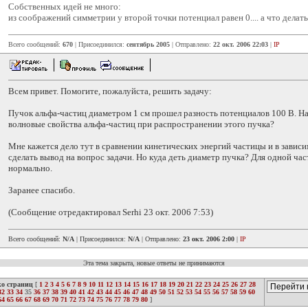
Собственных идей не много:
из соображений симметрии у второй точки потенциал равен 0.... а что делать
Всего сообщений:
670
| Присоединился:
сентябрь 2005
| Отправлено:
22 окт. 2006 22:03
|
IP
Всем привет. Помогите, пожалуйста, решить задачу:
Пучок альфа-частиц диаметром 1 см прошел разность потенциалов 100 В. Н
волновые свойства альфа-частиц при распространении этого пучка?
Мне кажется дело тут в сравнении кинетических энергий частицы и в завис
сделать вывод на вопрос задачи. Но куда деть диаметр пучка? Для одной час
нормально.
Заранее спасибо.
(Сообщение отредактировал Serhi 23 окт. 2006 7:53)
Всего сообщений:
N/A
| Присоединился:
N/A
| Отправлено:
23 окт. 2006 2:00
|
IP
Эта тема закрыта, новые ответы не принимаются
ко страниц
[
1
2
3
4
5
6
7
8
9
10
11
12
13
14
15
16
17
18
19
20
21
22
23
24
25
26
27
28
32
33
34
35
36
37
38
39
40
41
42
43
44
45
46
47
48
49
50
51
52
53
54
55
56
57
58
59
60
64
65
66
67
68
69
70
71
72
73
74
75
76
77
78
79
80
]