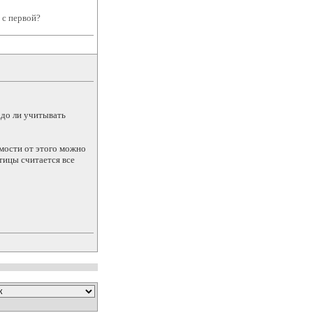
 с первой?
адо ли учитывать
имости от этого можно
тицы считается все