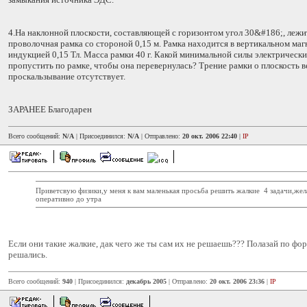
4.На наклонной плоскости, составляющей с горизонтом угол 30&#186;, лежи
проволочная рамка со стороной 0,15 м. Рамка находится в вертикальном маг
индукцией 0,15 Тл. Масса рамки 40 г. Какой минимальной силы электрическ
пропустить по рамке, чтобы она перевернулась? Трение рамки о плоскость в
проскальзывание отсутствует.
ЗАРАНЕЕ Благодарен
Всего сообщений:
N/A
| Присоединился:
N/A
| Отправлено:
20 окт. 2006 22:40
|
IP
Приветсвую физики,у меня к вам маленькая просьба решить жалкие 4 задачи,жел
оперативно до утра
Если они такие жалкие, дак чего же ты сам их не решаешь??? Полазай по фо
решались.
Всего сообщений:
940
| Присоединился:
декабрь 2005
| Отправлено:
20 окт. 2006 23:36
|
IP