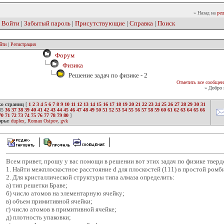
» Назад на
реш
|
Войти
|
Забытый пароль
|
Присутствующие
|
Справка
|
Поиск
йти
|
Регистрация
Форум
Физика
Решение задач по физике - 2
Отметить все сообщен
» Добро 
ко страниц
[
1
2
3
4
5
6
7
8
9
10
11
12
13
14
15
16
17
18
19
20
21
22
23
24
25
26
27
28
29
30
31
35
36
37
38
39
40
41
42
43
44
45
46
47
48
49
50
51
52
53
54
55
56
57
58
59
60
61
62
63
64
65
66
70
71
72
73
74
75
76
77
78
79
80
]
оры:
duplex
,
Roman Osipov
,
gvk
Всем привет, прошу у вас помощи в решении вот этих задач по физике тверд
1. Найти межплоскостное расстояние d для плоскостей (111) в простой ромб
2. Для кристаллической структуры типа алмаза определить:
а) тип решетки Браве;
б) число атомов на элементарную ячейку;
в) объем примитивной ячейки;
г) число атомов в примитивной ячейке;
д) плотность упаковки;