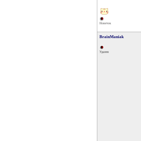
Новичок
BrainManiak
Удален