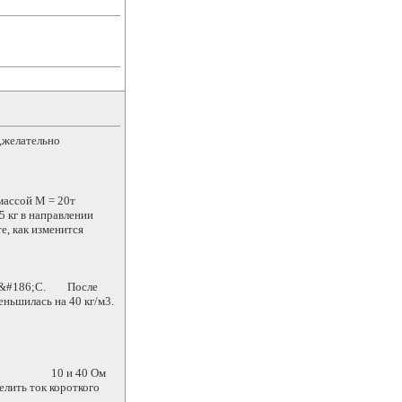
,желательно
массой М = 20т
5 кг в направлении
, как изменится
167&#186;С. После
еньшилась на 40 кг/м3.
лений 10 и 40 Ом
ть ток короткого