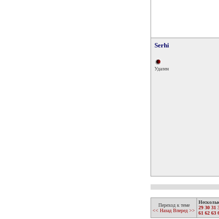
Serhi
Удален
Несколь
Переход к теме
29
30
31
<< Назад
Вперед >>
61
62
63