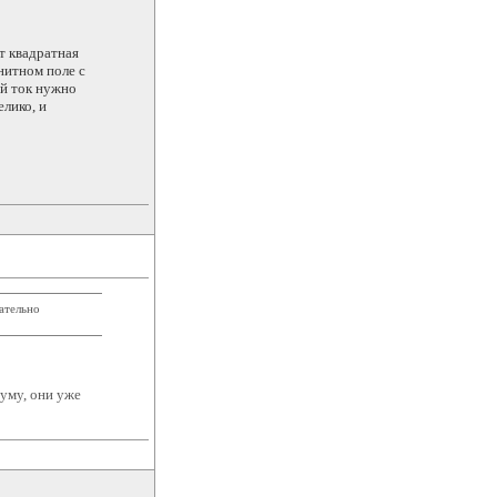
т квадратная
нитном поле с
ий ток нужно
елико, и
ательно
руму, они уже