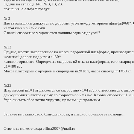
Задачи на странце 148. № 3, 13, 23.
поянения: а-альфа *-градус
№ 3
Две автомашины движутся по дорогам, угол между которыми а(альфа)=60*.
v1=54 км/ч и v2=72 км/ч.
С какой скоростью v удаляются машины одна от другой?
№13
Орудие, жестко закрепленное на железнодорожной платформе, производит в
железной дороги под углом а=30*
к линии горизонта. Определить скорость u2 отката платформы, если снаряд 
u1=480 м/с.
Масса платформы с орудием и снарядами m2=18 т, масса снаряда m1=60 кг.
№23
Шар массой m1=1 кг движется со скоростью v1=4 м/с и сталкивается с шаро
движущимися навстречу ему со скоростью v2=3 м/с. Каковы скорости u1 и u
Удар считать абсолютно упругим, прямым, центральным.
Заранее выражаю свою благодарность, и спасибо большое за помощь...
Отвечать можете сюда elfina2007@mail.ru