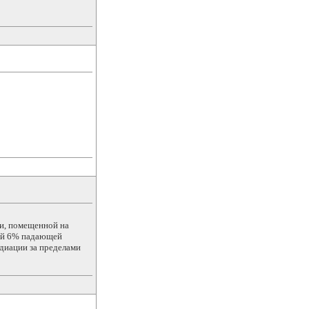
ки, помещенной на
щей 6% падающей
адиации за пределами