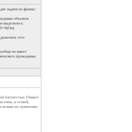
две задачи по физике:
оводнике объемом
ин выделилось
0^-8(Ом)
одключить этот
 вообще не имеет
ллического проводника
ной плотностью 10мккл/
астины, и точкой,
ы велики по сравнению