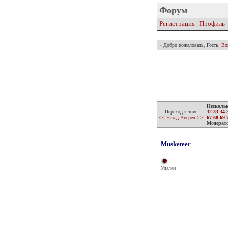
Форум
Регистрация
|
Профиль
» Добро пожаловать, Гость:
Во
Несколь
Переход к теме
32
33
34
<< Назад
Вперед >>
67
68
69
Модерат
Musketeer
Удален