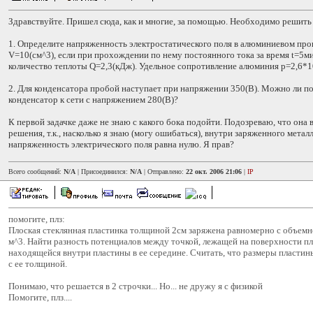
Здравствуйте. Пришел сюда, как и многие, за помощью. Необходимо решить 
1. Определите напряженность электростатического поля в алюминиевом пр
V=10(см^3), если при прохождении по нему постоянного тока за время t=5м
количество теплоты Q=2,3(кДж). Удельное сопротивление алюминия p=2,6*1
2. Для конденсатора пробой наступает при напряжении 350(В). Можно ли п
конденсатор к сети с напряжением 280(В)?
К первой задачке даже не знаю с какого бока подойти. Подозреваю, что она
решения, т.к., насколько я знаю (могу ошибаться), внутри заряженного мета
напряженность электрического поля равна нулю. Я прав?
Всего сообщений:
N/A
| Присоединился:
N/A
| Отправлено:
22 окт. 2006 21:06
|
IP
помогите, плз:
Плоская стеклянная пластинка толщиной 2см заряжена равномерно с объем
м^3. Найти разность потенциалов между точкой, лежащей на поверхности пл
находящейся внутри пластины в ее середине. Считать, что размеры пластин
с ее толщиной.
Понимаю, что решается в 2 строчки... Но... не дружу я с физикой
Помогите, плз....