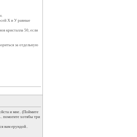
и.
осей X и У равные
ов кристалла 50, если
вориться за отдельную
йста и мне.. (Поймите
ь.. помогите хотябы три
ся вам ерундой..