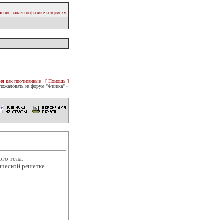
ение задач по физике и термеху
ия как прочитанные
[ Помощь ]
пожаловать на форум "Физика" «
ого тела:
ической решетке.