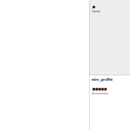
Удален
miss_graffiti
Долгожитель