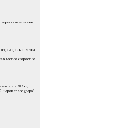
 Скорость автомашин
ыстрел вдоль полотна
вылетает со скоростью
м массой m2=2 кг,
2 шаров после удара?