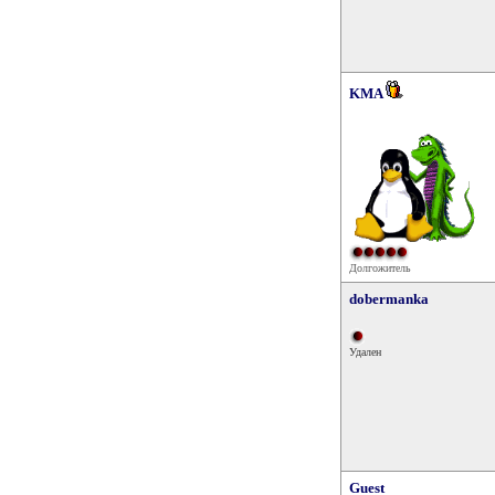
KMA
Долгожитель
dobermanka
Удален
Guest