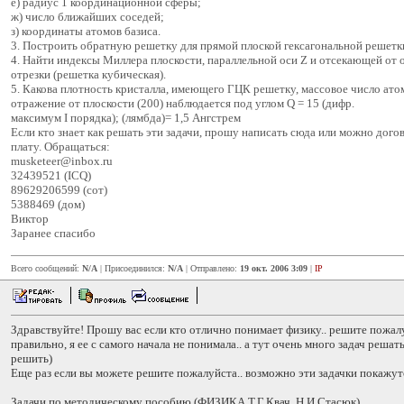
е) радиус 1 координационной сферы;
ж) число ближайших соседей;
з) координаты атомов базиса.
3. Построить обратную решетку для прямой плоской гексагональной решетк
4. Найти индексы Миллера плоскости, параллельной оси Z и отсекающей от 
отрезки (решетка кубическая).
5. Какова плотность кристалла, имеющего ГЦК решетку, массовое число атом
отражение от плоскости (200) наблюдается под углом Q = 15 (дифр.
максимум I порядка); (лямбда)= 1,5 Ангстрем
Если кто знает как решать эти задачи, прошу написать сюда или можно дого
плату. Обращаться:
musketeer@inbox.ru
32439521 (ICQ)
89629206599 (сот)
5388469 (дом)
Виктор
Заранее спасибо
Всего сообщений:
N/A
| Присоединился:
N/A
| Отправлено:
19 окт. 2006 3:09
|
IP
Здравствуйте! Прошу вас если кто отлично понимает физику.. решите пожалу
правильно, я ее с самого начала не понимала.. а тут очень много задач решат
решить)
Еще раз если вы можете решите пожалуйста.. возможно эти задачки покажут
Задачи по методическому пособию (ФИЗИКА Т.Г.Квач, Н.И.Стасюк)