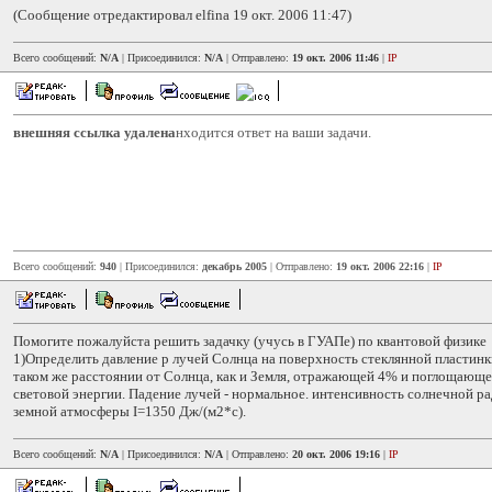
(Сообщение отредактировал elfina 19 окт. 2006 11:47)
Всего сообщений:
N/A
| Присоединился:
N/A
| Отправлено:
19 окт. 2006 11:46
|
IP
внешняя ссылка удалена
нходится ответ на ваши задачи.
Всего сообщений:
940
| Присоединился:
декабрь 2005
| Отправлено:
19 окт. 2006 22:16
|
IP
Помогите пожалуйста решить задачку (учусь в ГУАПе) по квантовой физике
1)Определить давление p лучей Солнца на поверхность стеклянной пластин
таком же расстоянии от Солнца, как и Земля, отражающей 4% и поглощаю
световой энергии. Падение лучей - нормальное. интенсивность солнечной р
земной атмосферы I=1350 Дж/(м2*с).
Всего сообщений:
N/A
| Присоединился:
N/A
| Отправлено:
20 окт. 2006 19:16
|
IP