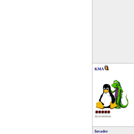
KMA
Долгожитель
Invader