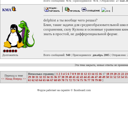
Всего сообщений:
N/A
| Присоединился:
N/A
| Отправлено:
27 мая 20
KMA
delphist а ты вообще чего решал?
Блин, такие задачи для среднеобразовательной школ
сохранения, силу Кулона и основные уравнения ки
знать в простой, не дифференциальной форме.
Долгожитель
Всего сообщений:
940
| Присоединился:
декабрь 2005
| Отправлено:
Эта тема закрыта, новые ответы не приним
Несколько страниц
[
1
2
3
4
5
6
7
8
9
10
11
12
13
14
15
16
17
18
19
20
21
22
23
Переход к теме
29
30
31
32
33
34
35
36
37
38
39
40
41
42
43
44
45
46
47
48
49
50
51
52
53
54
55
<< Назад
Вперед >>
61
62
63
64
65
66
67
68
69
70
71
72
73
74
75
76
77
78
79
80
]
Форум работает на скрипте © Ikonboard.com