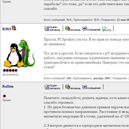
Удален
параболы? это тоже, да? если это действительно та
спасибо.
Всего сообщений:
N/A
| Присоединился:
N/A
| Отправлено:
25 мая 20
KMA
Прости, PCSpeaker, спутал. Я не прав по поводу и
не занимался.
Тут дело в другом. Если говориться о pV координата
работе, она равна площади ограниченно нижними о
трапеция (благо не криволинейная). Наверное это на
углом?
Долгожитель
Всего сообщений:
940
| Присоединился:
декабрь 2005
| Отправлено:
Kalina
Помогите, пожалуйста, решить задачки, хоть какие-
Удален
спасибо огромное.
1. По двум бесконечно длинным прямым параллельн
противоположных направлениях. Расстояние d межд
магнитную индукцию В в точке, удаленной на r1=20с
2.Электрон движется в однородном магнитном пол