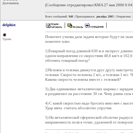
Долгожитель
(Сообщение отредактировал KMA 27 мая 2006 0:04
Всего сообщений:
940
| Присоединился:
декабрь 2005
| Отправлено:
delphist
Помогите училка дала задачи которые будут на экза
Удален
помогите плиз:
1)Товарный поезд длинной 630 м и экспресс длинно
одном направлении со скоростями 48,6 км/ч и 102,6
обгонять товарный поезд?
2)Человек и тележка движутся друг другу навстречу
тележки. Скорость человека 2 м/с, а тележки 1 м/с. 
Какова скорость человека вместе с тележкой?
3) Два одинаковых металлических шарика с зарядам
и раздвигают на расстояние 30 см. Чему равна сила
4) С какой скоростью надо бросить вниз мяч с высо
Удар мяча считать абсолютно упругим.
5) На металлической сферической оболочке радиусо
напряженность поля в точке, удаленной от поверхно