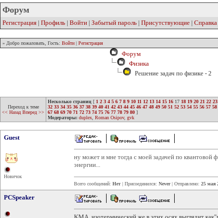
Форум
Регистрация
|
Профиль
|
Войти
|
Забытый пароль
|
Присутствующие
|
Справка
» Добро пожаловать, Гость:
Войти
|
Регистрация
Форум
Физика
Решение задач по физике - 2
Несколько страниц
[
1
2
3
4
5
6
7
8
9
10
11
12
13
14
15
16
17
18
19
20
21
22
23
Переход к теме
32
33
34
35
36
37
38
39
40
41
42
43
44
45
46
47
48
49
50
51
52
53
54
55
56
57
58
<< Назад
Вперед >>
67
68
69
70
71
72
73
74
75
76
77
78
79
80
]
Модераторы:
duplex
,
Roman Osipov
,
gvk
Guest
ну может и мне тогда с моей задачей по квантовой 
энергии...
Новичок
Всего сообщений:
Нет
| Присоединился:
Never
| Отправлено:
25 мая 
PCSpeaker
KMA, изотермический же в этих осях выглядит как