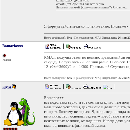
Romarioxxx, дубль три.
w=w0+(e*t^2)/2; вот так вот верно.
Неужели ты этой формулы не знаешь??? Странно...
Я формул действительно почти не знаю. Писал же -
Всего сообщений:
N/A
| Присоединился:
N/A
| Отправлено:
26 мая 20
Romarioxxx
КМА, я получил ответ, но незнаю, правильный ли он.
Удален
секунду. Получилось 720 об/мин равно 12 об/сек. 1
12=(0+е*3600)/2. е = 1/300. Правильно? Смутило то,
Всего сообщений:
N/A
| Присоединился:
N/A
| Отправлено:
26 мая 20
KMA
Romarioxxx
все подставил верно, а вот сосчитал криво, там пол
маленького ускорения, дак так оно и должно быть, ве
говорит. Поэтому не парься. Я, например, никогда 
величины. Твоя основная задача -- преобразовать 
неизвестных величин, от заданных. Иногда даже усл
главное, понимать физический смысл.