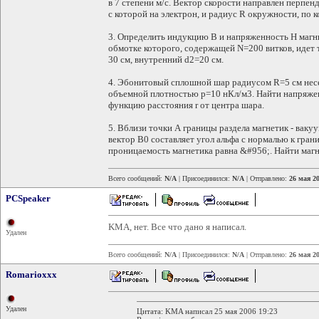
в 7 степени м/с. Вектор скорости направлен перпен
с которой на электрон, и радиус R окружности, по 
3. Определить индукцию B и напряженность H магни
обмотке которого, содержащей N=200 витков, идет 
30 см, внутренний d2=20 см.
4. Эбонитовый сплошной шар радиусом R=5 см несе
объемной плотностью p=10 нКл/м3. Найти напряжен
функцию расстояния r от центра шара.
5. Вблизи точки А границы раздела магнетик - ваку
вектор В0 составляет угол альфа с нормалью к гран
проницаемость магнетика равна &#956;. Найти магни
Всего сообщений:
N/A
| Присоединился:
N/A
| Отправлено:
26 мая 20
PCSpeaker
KMA, нет. Все что дано я написал.
Удален
Всего сообщений:
N/A
| Присоединился:
N/A
| Отправлено:
26 мая 20
Romarioxxx
Удален
Цитата: KMA написал 25 мая 2006 19:23