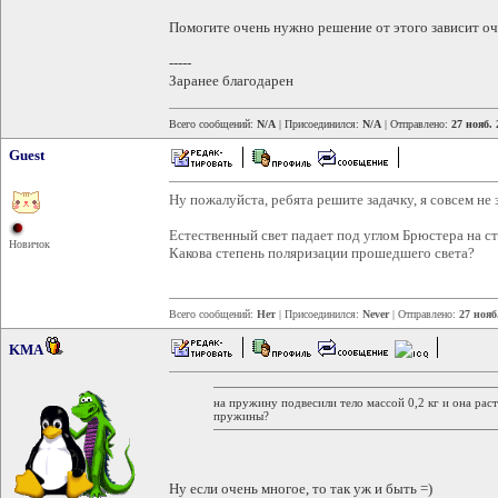
Помогите очень нужно решение от этого зависит оче
-----
Заранее благодарен
Всего сообщений:
N/A
| Присоединился:
N/A
| Отправлено:
27 нояб. 
Guest
Ну пожалуйста, ребята решите задачку, я совсем не 
Естественный свет падает под углом Брюстера на с
Новичок
Какова степень поляризации прошедшего света?
Всего сообщений:
Нет
| Присоединился:
Never
| Отправлено:
27 нояб
KMA
на пружину подвесили тело массой 0,2 кг и она раст
пружины?
Ну если очень многое, то так уж и быть =)