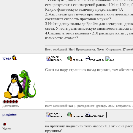
если результаты ее измерений равны: 104 с; 102 с ; 9
Какую физическую величину представляет ?А
2.Ускоритель дает пучок протонов с кинетической 
составляет скорость протонов в пучке?
3.Найти длину волны де Бройля для электрона, дви
света. Учесть релятивистскую зависимость массы эл
4.Сколько атомов полония - 210 распадается за сут
количества атомов?
Всего сообщений:
Нет
| Присоединился:
Never
| Отправлено:
27 нояб
KMA
Guest на пару страничек назад вернись, там абсолю
Долгожитель
Всего сообщений:
940
| Присоединился:
декабрь 2005
| Отправлено:
pinguins
на пружину подвесили тело массой 0,2 кг и она раст
Удален
пружины?