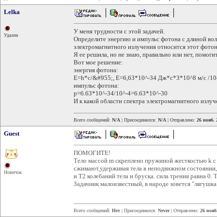
Lelka
У меня трудности с этой задачей.
Удален
Определите энергию и импульс фотона с длиной вол
электромагнитного излучения относится этот фото
Я ее решила, но не знаю, правильно или нет, помоги
Вот мое решение:
энергия фотона:
Е=h*c/&#955;, E=6,63*10^-34 Дж*с*3*10^8 м/с /10
импульс фотона:
p=6.63*10^-34/10^-4=6.63*10^-30
И к какой области спектра электромагнитного излуч
Всего сообщений:
N/A
| Присоединился:
N/A
| Отправлено:
26 нояб. 
Guest
ПОМОГИТЕ!
Тело массой m скреплено пружиной жесткостью k 
сжимают,удерживая тела в неподвижном состоянии,
Новичок
и T2 колебаний тела и бруска. сила трения равна 0. 
Задачник малоизвестный, в народе зовется "лягушка
Всего сообщений:
Нет
| Присоединился:
Never
| Отправлено:
26 нояб