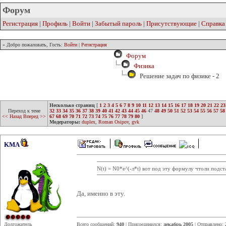
Форум
Регистрация
|
Профиль
|
Войти
|
Забытый пароль
|
Присутствующие
|
Справка
» Добро пожаловать, Гость:
Войти
|
Регистрация
Форум
Физика
Решение задач по физике - 2
Несколько страниц
[
1
2
3
4
5
6
7
8
9
10
11
12
13
14
15
16
17
18
19
20
21
22
23
Переход к теме
32
33
34
35
36
37
38
39
40
41
42
43
44
45
46
47
48
49
50
51
52
53
54
55
56
57
58
<< Назад
Вперед >>
67
68
69
70
71
72
73
74
75
76
77
78
79
80
]
Модераторы:
duplex
,
Roman Osipov
,
gvk
KMA
N(t) = N0*e^(-л*t) вот под эту формулу чтоли подст
Да, именно в эту.
Долгожитель
Всего сообщений:
940
| Присоединился:
декабрь 2005
| Отправлено: