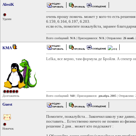
AlesiK
очень прошу помочь. может у кого-то есть решения д
Удален
6.159, 6.164, 6.197, 6.203.
если есть, помогите пожалуйста, заранее благодарна
Всего сообщений:
N/A
| Присоединился:
N/A
| Отправлено:
26 нояб. 
KMA
Lelka, все верно, там формула де Бройля. А спектр 
Долгожитель
Всего сообщений:
940
| Присоединился:
декабрь 2005
| Отправлено:
Guest
Помогите, пожалуйста... Закончил школу уже давно,
поставить... Естественно ничего не помню из физик
решение 2 дня... может кто подскажет :
Новичок
1.Обоснуйте, какие ошибки (случайные или приборн