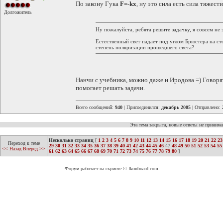
По закону Гука
F=-kx
, ну это сила есть сила тяжести,
Долгожитель
Ну пожалуйста, ребята решите задачку, я совсем не 
Естественный свет падает под углом Брюстера на ст
степень поляризации прошедшего света?
Нанчи с учебника, можно даже и Иродова =) Говорят
помогает решать задачи.
Всего сообщений:
940
| Присоединился:
декабрь 2005
| Отправлено:
Эта тема закрыта, новые ответы не приним
Несколько страниц
[
1
2
3
4
5
6
7
8
9
10
11
12
13
14
15
16
17
18
19
20
21
22
23
Переход к теме
29
30
31
32
33
34
35
36
37
38
39
40
41
42
43
44
45
46
47
48
49
50
51
52
53
54
55
<< Назад
Вперед >>
61
62
63
64
65
66
67
68
69
70
71
72
73
74
75
76
77
78
79
80
]
Форум работает на скрипте © Ikonboard.com