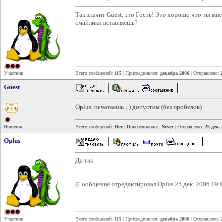
Так значит Guest, это Гость! Это хорошо что ты мне 
смайлики вставляешь?
Участник
Всего сообщений:
115
| Присоединился:
декабрь 2006
| Отправлено:
Guest
Oplus, печатаешь ; ) допустим (без пробелов)
Новичок
Всего сообщений:
Нет
| Присоединился:
Never
| Отправлено:
25 дек.
Oplus
Да так
(Сообщение отредактировал Oplus 25 дек. 2006 19:
Участник
Всего сообщений:
115
| Присоединился:
декабрь 2006
| Отправлено: