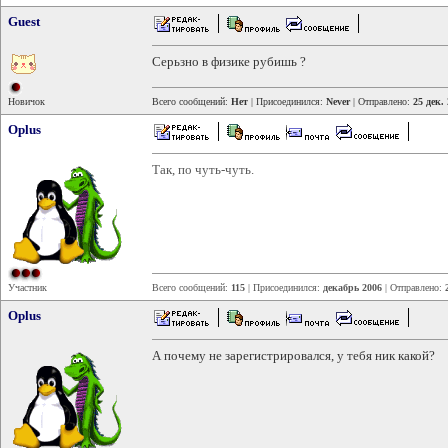
Guest
Серьзно в физике рубишь ?
Новичок
Всего сообщений:
Нет
| Присоединился:
Never
| Отправлено:
25 дек.
Oplus
Так, по чуть-чуть.
Участник
Всего сообщений:
115
| Присоединился:
декабрь 2006
| Отправлено:
Oplus
А почему не зарегистрировался, у тебя ник какой?