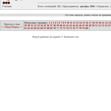
Участник
Всего сообщений:
115
| Присоединился:
декабрь 2006
| Отправлено:
Эта тема закрыта, новые ответы не приним
Несколько страниц
[
1
2
3
4
5
6
7
8
9
10
11
12
13
14
15
16
17
18
19
20
21
22
23
Переход к теме
29
30
31
32
33
34
35
36
37
38
39
40
41
42
43
44
45
46
47
48
49
50
51
52
53
54
55
<< Назад
Вперед >>
61
62
63
64
65
66
67
68
69
70
71
72
73
74
75
76
77
78
79
80
]
Форум работает на скрипте © Ikonboard.com