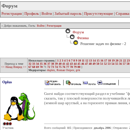
Форум
Регистрация
|
Профиль
|
Войти
|
Забытый пароль
|
Присутствующие
|
Справка
» Добро пожаловать, Гость:
Войти
|
Регистрация
Форум
Физика
Решение задач по физике - 2
Несколько страниц
[
1
2
3
4
5
6
7
8
9
10
11
12
13
14
15
16
17
18
19
20
21
22
23
Переход к теме
32
33
34
35
36
37
38
39
40
41
42
43
44
45
46
47
48
49
50
51
52
53
54
55
56
57
58
<< Назад
Вперед >>
67
68
69
70
71
72
73
74
75
76
77
78
79
80
]
Модераторы:
duplex
,
Roman Osipov
,
gvk
Oplus
Guest найди соответствующий раздел в учебнике "ф
сказать, так у плоской поверхности получившейся
(земной шар круглый, а на горизонте прямая линия, 
Участник
Всего сообщений:
115
| Присоединился:
декабрь 2006
| Отправлено: