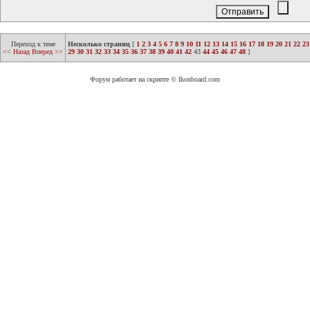
Переход к теме
Несколько страниц
[
1
2
3
4
5
6
7
8
9
10
11
12
13
14
15
16
17
18
19
20
21
22
23
<< Назад
Вперед >>
29
30
31
32
33
34
35
36
37
38
39
40
41
42
43
44
45
46
47
48
]
Форум работает на скрипте © Ikonboard.com