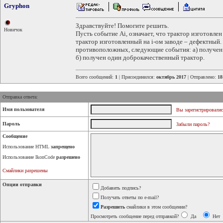
Gryphon
Здравствуйте! Помогите решить.
Новичок
Пусть событие Аi, означает, что трактор изготовлен на
трактор изготовленный на i-ом заводе – дефектный
противоположных, следующие события: а) получен 
б) получен один доброкачественный трактор.
Всего сообщений:
1
| Присоединился:
октябрь 2017
| Отправлено:
18
Отправка ответа:
Имя пользователя
Вы зарегистрировалис
Пароль
Забыли пароль?
Сообщение
Использование HTML
запрещено
Использование IkonCode
разрешено
Смайлики разрешены
Опции отправки
Добавить подпись?
Получать ответы по e-mail?
Разрешить
смайлики в этом сообщении?
Просмотреть сообщение перед отправкой?
Да
Нет