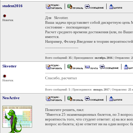
student2016
Для Skvotter.
Новичок
Ваша задача представляет собой дискретную цепь 
состояние - поглощающее.
Расчет среднего времени достижения (или, по Ваше
имеется.
Например, Феллер.Введение в теорию вероятностей 
________________
Всего сообщений:
35
| Присоединился:
октябрь 2016
| Отправлено:
2
Skvotter
Спасибо, расчитал
Новичок
Всего сообщений:
5
| Присоединился:
январь 2017
| Отправлено:
25 
NeoActive
Помогите решить, пжл:
"Имеется 25 экзаменационных билетов, по 3 вопроса
вероятность того, что студент ответит: а) на все в
вопрос из билета; в) не ответит ни на один вопрос б