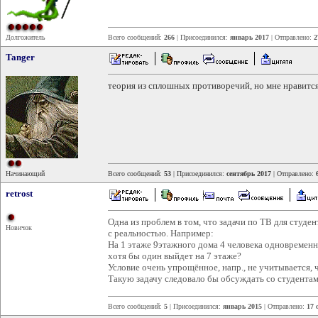
Долгожитель
Всего сообщений:
266
| Присоединился:
январь 2017
| Отправлено:
2
Tanger
теория из сплошных противоречий, но мне нравитс
Начинающий
Всего сообщений:
53
| Присоединился:
сентябрь 2017
| Отправлено:
retrost
Одна из проблем в том, что задачи по ТВ для студ
Новичок
с реальностью. Например:
На 1 этаже 9этажного дома 4 человека одновременно
хотя бы один выйдет на 7 этаже?
Условие очень упрощённое, напр., не учитывается, 
Такую задачу следовало бы обсуждать со студентам
Всего сообщений:
5
| Присоединился:
январь 2015
| Отправлено:
17 