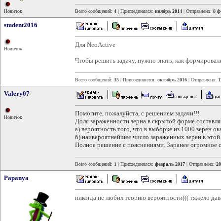
Новичок
Всего сообщений:
4
| Присоединился:
ноябрь 2014
| Отправлено:
8 ф
student2016
Для NeoActive
Новичок
Чтобы решить задачу, нужно знать, как формировали
Всего сообщений:
35
| Присоединился:
октябрь 2016
| Отправлено:
1
Valery07
Помогите, пожалуйста, с решением задачи!!!
Новичок
Доля зараженности зерна в скрытой форме составляе
а) вероятность того, что в выборке из 1000 зерен о
б) наивероятнейшее число зараженных зерен в этой
Полное решение с пояснениями. Заранее огромное 
Всего сообщений:
1
| Присоединился:
февраль 2017
| Отправлено:
20
Papanya
никогда не любил теорию вероятности((( тяжело дав