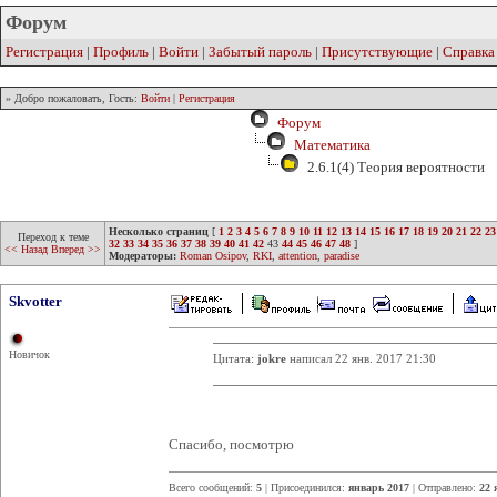
Форум
Регистрация
|
Профиль
|
Войти
|
Забытый пароль
|
Присутствующие
|
Справка
» Добро пожаловать, Гость:
Войти
|
Регистрация
Форум
Математика
2.6.1(4) Теория вероятности
Несколько страниц
[
1
2
3
4
5
6
7
8
9
10
11
12
13
14
15
16
17
18
19
20
21
22
23
Переход к теме
32
33
34
35
36
37
38
39
40
41
42
43
44
45
46
47
48
]
<< Назад
Вперед >>
Модераторы:
Roman Osipov
,
RKI
,
attention
,
paradise
Skvotter
Новичок
Цитата:
jokre
написал 22 янв. 2017 21:30
Спасибо, посмотрю
Всего сообщений:
5
| Присоединился:
январь 2017
| Отправлено:
22 