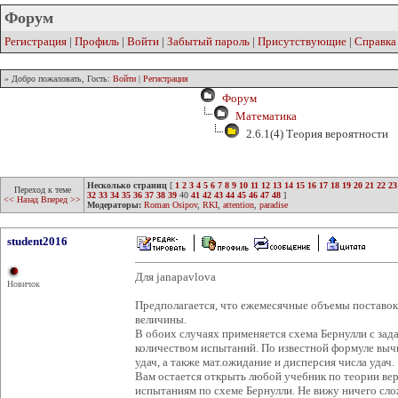
Форум
Регистрация
|
Профиль
|
Войти
|
Забытый пароль
|
Присутствующие
|
Справка
» Добро пожаловать, Гость:
Войти
|
Регистрация
Форум
Математика
2.6.1(4) Теория вероятности
Несколько страниц
[
1
2
3
4
5
6
7
8
9
10
11
12
13
14
15
16
17
18
19
20
21
22
23
Переход к теме
32
33
34
35
36
37
38
39
40
41
42
43
44
45
46
47
48
]
<< Назад
Вперед >>
Модераторы:
Roman Osipov
,
RKI
,
attention
,
paradise
student2016
Для janapavlova
Новичок
Предполагается, что ежемесячные объемы поставок
величины.
В обоих случаях применяется схема Бернулли с зад
количеством испытаний. По известной формуле вычи
удач, а также мат.ожидание и дисперсия числа удач.
Вам остается открыть любой учебник по теории ве
испытаниям по схеме Бернулли. Не вижу ничего сло