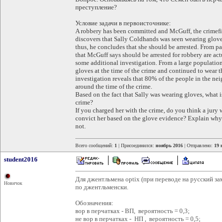
преступление?
Условие задачи в первоисточнике:
A robbery has been committed and McGuff, the crimefig
discovers that Sally Coldhands was seen wearing gloves
thus, he concludes that she should be arrested. From 
that McGuff says should be arrested for robbery are act
some additional investigation. From a large populatio
gloves at the time of the crime and continued to wear th
investigation reveals that 80% of the people in the n
around the time of the crime.
Based on the fact that Sally was wearing gloves, what i
crime?
If you charged her with the crime, do you think a jury
convict her based on the glove evidence? Explain wh
not.
Всего сообщений:
1
| Присоединился:
ноябрь 2016
| Отправлено:
19 
student2016
Для джентльмена optix (при переводе на русский 
Новичок
по джентльменски.
Обозначения:
вор в перчатках - ВП, вероятность = 0,3;
не вор в перчатках - НП , вероятность = 0,5;