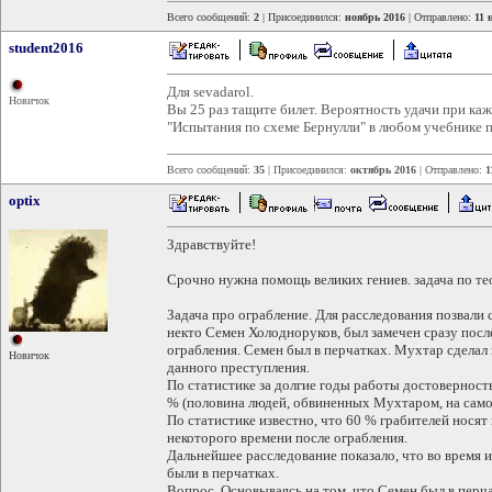
Всего сообщений:
2
| Присоединился:
ноябрь 2016
| Отправлено:
11 
student2016
Для sevadarol.
Новичок
Вы 25 раз тащите билет. Вероятность удачи при ка
"Испытания по схеме Бернулли" в любом учебнике п
Всего сообщений:
35
| Присоединился:
октябрь 2016
| Отправлено:
1
optix
Здравствуйте!
Срочно нужна помощь великих гениев. задача по те
Задача про ограбление. Для расследования позвали
некто Семен Холодноруков, был замечен сразу посл
ограбления. Семен был в перчатках. Мухтар сделал
Новичок
данного преступления.
По статистике за долгие годы работы достоверност
% (половина людей, обвиненных Мухтаром, на самом
По статистике известно, что 60 % грабителей носят
некоторого времени после ограбления.
Дальнейшее расследование показало, что во время 
были в перчатках.
Вопрос. Основываясь на том, что Семен был в перча