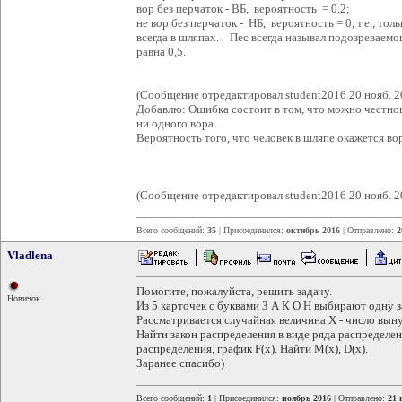
вор без перчаток - ВБ, вероятность = 0,2;
не вор без перчаток - НБ, вероятность = 0, т.е., т
всегда в шляпах. Пес всегда называл подозреваемо
равна 0,5.
(Сообщение отредактировал student2016 20 нояб. 2
Добавлю: Ошибка состоит в том, что можно честног
ни одного вора.
Вероятность того, что человек в шляпе окажется во
(Сообщение отредактировал student2016 20 нояб. 2
Всего сообщений:
35
| Присоединился:
октябрь 2016
| Отправлено:
2
Vladlena
Помогите, пожалуйста, решить задачу.
Новичок
Из 5 карточек с буквами З А К О Н выбирают одну з
Рассматривается случайная величина X - число вын
Найти закон распределения в виде ряда распределен
распределения, график F(x). Найти M(x), D(x).
Заранее спасибо)
Всего сообщений:
1
| Присоединился:
ноябрь 2016
| Отправлено:
21 