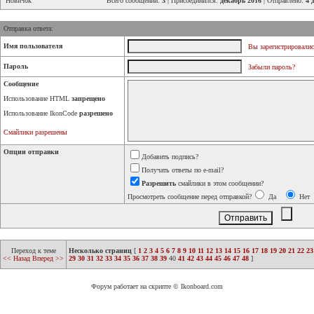
Новичок
Всего сообщений:
3
| Присоединился:
декабрь 2016
| Отправлено:
4 
Отправка ответа:
Имя пользователя
Вы зарегистрировалис
Пароль
Забыли пароль?
Сообщение
Использование HTML
запрещено
Использование IkonCode
разрешено
Смайлики разрешены
Опции отправки
Добавить подпись?
Получать ответы по e-mail?
Разрешить
смайлики в этом сообщении?
Просмотреть сообщение перед отправкой?
Да
Нет
Переход к теме
Несколько страниц
[
1
2
3
4
5
6
7
8
9
10
11
12
13
14
15
16
17
18
19
20
21
22
23
<< Назад
Вперед >>
29
30
31
32
33
34
35
36
37
38
39
40
41
42
43
44
45
46
47
48
]
Форум работает на скрипте © Ikonboard.com