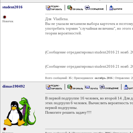
student2016
Для Vladlena.
Новичок
Вы не указали механизм выбора карточек и поэтому
употребить термин "случайная величина", но этого 
теории вероятностей.
(Сообщение отредактировал student2016 21 нояб. 2
(Сообщение отредактировал student2016 21 нояб. 2
Всего сообщений:
35
| Присоединился:
октябрь 2016
| Отправлено:
2
dimas190492
В первой подгруппе 16 человек, во второй 14. Для
этих подгрупп 6 человек. Вычислить вероятность то
первой подгруппы.
Помогите решить задачу!!!!