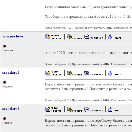
Если величины зависимы, нужны дополнительные у
(Сообщение отредактировал student2016 9 нояб. 20
Всего сообщений:
35
| Присоединился:
октябрь 2016
| Отправлено:
9
janapavlova
Новичок
student2016 ,все равно ничего не понимаю ,помогит
Всего сообщений:
2
| Присоединился:
ноябрь 2016
| Отправлено:
10 
sevadarol
Вероятность выигрыша по лотерейному билету равна
Новичок
окажутся 2 выигрышных? Помогите с решением пж
Всего сообщений:
2
| Присоединился:
ноябрь 2016
| Отправлено:
11 
sevadarol
Вероятность выигрыша по лотерейному билету равна
Новичок
окажутся 2 выигрышных? Помогите с решением пж