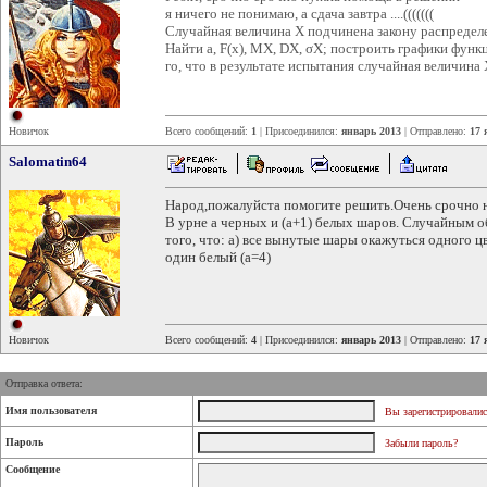
я ничего не понимаю, а сдача завтра ....(((((((
Случайная величина Х подчинена закону распределения
Найти a, F(x), MX, DX, σX; построить графики функци
го, что в результате испытания случайная величина Х
Новичок
Всего сообщений:
1
| Присоединился:
январь 2013
| Отправлено:
17 
Salomatin64
Народ,пожалуйста помогите решить.Очень срочно 
В урне а черных и (а+1) белых шаров. Случайным 
того, что: а) все вынутые шары окажуться одного ц
один белый (а=4)
Новичок
Всего сообщений:
4
| Присоединился:
январь 2013
| Отправлено:
17 
Отправка ответа:
Имя пользователя
Вы зарегистрировалис
Пароль
Забыли пароль?
Сообщение