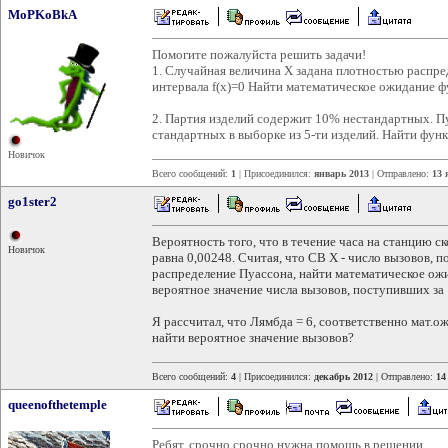
MoPKoBkA
Помогите пожалуйста решить задачи!
1. Случайная величина Х задана плотностью распреде
интервала f(x)=0 Найти математическое ожидание 
2. Партия изделий содержит 10% нестандартных. Пу
стандартных в выборке из 5-ти изделий. Найти фун
Новичок
Всего сообщений:
1
| Присоединился:
январь 2013
| Отправлено:
13 
go1ster2
Вероятность того, что в течение часа на станцию с
Новичок
равна 0,00248. Считая, что СВ Х - число вызовов, 
распределение Пуассона, найти математическое ож
вероятное значение числа вызовов, поступивших за 
Я рассчитал, что Лямбда = 6, соответственно мат.о
найти вероятное значение вызовов?
Всего сообщений:
4
| Присоединился:
декабрь 2012
| Отправлено:
14
queenofthetemple
Ребят, срочно срочно нужна помощь в решении