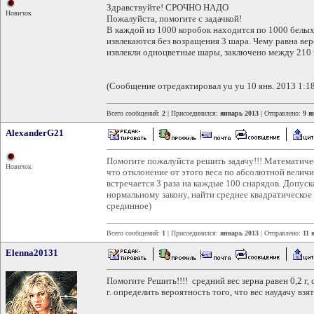
Здравствуйте! СРОЧНО НАДО
Новичок
Пожалуйста, помогите с задачкой!
В каждой из 1000 коробок находится по 1000 белы
извлекаются без возращения 3 шара. Чему равна вер
извлекли одноцветные шары, заключено между 210 
(Сообщение отредактировал yu yu 10 янв. 2013 1:18
Всего сообщений:
2
| Присоединился:
январь 2013
| Отправлено:
9 я
AlexanderG21
Помогите пожалуйста решить задачу!!! Математическ
Новичок
что отклонение от этого веса по абсолютной величи
встречается 3 раза на каждые 100 снарядов. Допуск
нормальному закону, найти среднее квадратическое
срединное)
Всего сообщений:
1
| Присоединился:
январь 2013
| Отправлено:
11 
Elenna20131
Помогите Решить!!!! средний вес зерна равен 0,2 г,
г. определить вероятность того, что вес наудачу взя