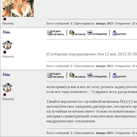
Новичок
Всего сообщений:
1
| Присоединился:
январь 2013
| Отправлено:
12 
Jina
(Сообщение отредактировал Jina 12 янв. 2013 20:56
Новичок
Всего сообщений:
2
| Присоединился:
январь 2013
| Отправлено:
12 
Jina
всем привет,я как и все не хочу решать задачу,по
если все таки поможете... =) заранее всех расцеловыв
Новичок
1)найти вероятность случайной величины F(x)=(1/кор
математическое ожидание,дисперсию, построить кр
а)случайная величина имеет только положительные з
интервал симметричный относительно математичес
квадратических отклонения.
Всего сообщений:
2
| Присоединился:
январь 2013
| Отправлено:
12 