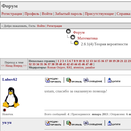
Форум
Регистрация
|
Профиль
|
Войти
|
Забытый пароль
|
Присутствующие
|
Справка
» Добро пожаловать, Гость:
Войти
|
Регистрация
Форум
Математика
2.6.1(4) Теория вероятности
Несколько страниц
[
1
2
3
4
5
6
7
8
9
10
11
12
13
14
15
16
17
18
19
20
21
22
23
Переход к теме
32
33
34
35
36
37
38
39
40
41
42
43
44
45
46
47
48
]
<< Назад
Вперед >>
Модераторы:
Roman Osipov
,
RKI
,
attention
,
paradise
Lubov62
ustam, спасибо за оказанную помощь!
Новичок
Всего сообщений:
4
| Присоединился:
январь 2013
| Отправлено:
6 я
yu yu