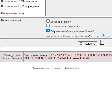
Использование HTML
запрещено
Использование IkonCode
разрешено
Смайлики разрешены
Опции отправки
Добавить подпись?
Получать ответы по e-mail?
Разрешить
смайлики в этом сообщении?
Просмотреть сообщение перед отправкой?
Да
Нет
Переход к теме
Несколько страниц
[
1
2
3
4
5
6
7
8
9
10
11
12
13
14
15
16
17
18
19
20
21
22
23
<< Назад
Вперед >>
29
30
31
32
33
34
35
36
37
38
39
40
41
42
43
44
45
46
47
48
]
Форум работает на скрипте © Ikonboard.com