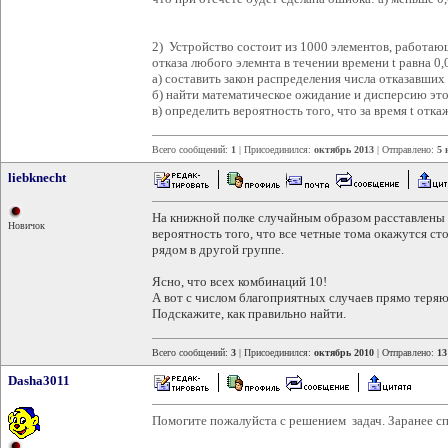
2) Устройство состоит из 1000 элементов, работаю
отказа любого элемнта в течении времени t равна 0
а) составить закон распределения числа отказавших 
б) найти математическое ожидание и дисперсию эт
в) определить вероятность того, что за время t отка
Всего сообщений:
1
| Присоединился:
октябрь 2013
| Отправлено:
5 
liebknecht
На книжной полке случайным образом расставлены 
Новичок
вероятность того, что все четные тома окажутся ст
рядом в другой группе.
Ясно, что всех комбинаций 10!
А вот с числом благоприятных случаев прямо теряю
Подскажите, как правильно найти.
Всего сообщений:
3
| Присоединился:
октябрь 2010
| Отправлено:
13
Dasha3011
Помогите пожалуйста с решением задач. Заранее с