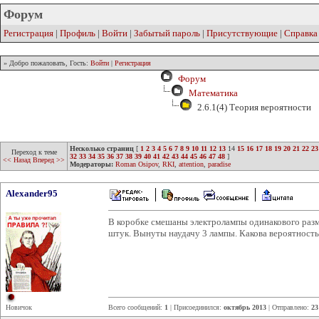
Форум
Регистрация
|
Профиль
|
Войти
|
Забытый пароль
|
Присутствующие
|
Справка
» Добро пожаловать, Гость:
Войти
|
Регистрация
Форум
Математика
2.6.1(4) Теория вероятности
Несколько страниц
[
1
2
3
4
5
6
7
8
9
10
11
12
13
14
15
16
17
18
19
20
21
22
23
Переход к теме
32
33
34
35
36
37
38
39
40
41
42
43
44
45
46
47
48
]
<< Назад
Вперед >>
Модераторы:
Roman Osipov
,
RKI
,
attention
,
paradise
Alexander95
В коробке смешаны электролампы одинакового разме
штук. Вынуты наудачу 3 лампы. Какова вероятность
Новичок
Всего сообщений:
1
| Присоединился:
октябрь 2013
| Отправлено:
23