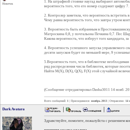
1. На штрафной стоянке наугад выбирают автомоби
Новичок
вероятность того, что его номер содержит цифру 7.
2. Контролер заметила, что вероятность встретить в 
Чему равна вероятность того, что завтра утром конт
3. Вероятность быть избранным в Простоквашинскую
Матроскина 0,8, у почтальона Печкина 0,7. Пес Ша
Какова вероятность, что изберут того кандидата, з
4. Вероятность успешного запуска управляемого сна
десяти запусков будет по меньшей мере, 9 успешны
5.Вероятность того, что в библиотеке необходимая 
ряд распределения числа библиотек, которые посети
Найти М(X), D(X), Q(X), F(X) этой случайной велич
(Сообщение отредактировал Dasha3011 14 нояб. 20
Всего сообщений:
1
| Присоединился:
ноябрь 2013
| Отправлено:
14 
Dark Avatara
Здравствуйте, помогите, пожалуйста с решением ко
внешняя ссылка удалена