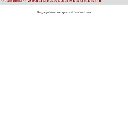
<< Назад
Вперед >>
29
30
31
32
33
34
35
36
37
38
39
40
41
42
43
44
45
46
47
48
]
Форум работает на скрипте © Ikonboard.com