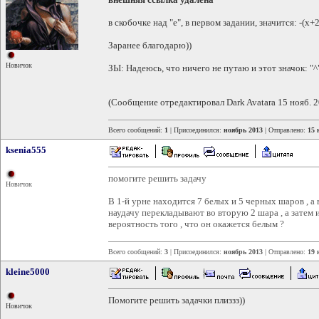
в скобочке над "e", в первом задании, значится: -(х+
Заранее благодарю))
Новичок
ЗЫ: Надеюсь, что ничего не путаю и этот значок: "^"
(Сообщение отредактировал Dark Avatara 15 нояб. 2
Всего сообщений:
1
| Присоединился:
ноябрь 2013
| Отправлено:
15 
ksenia555
помогите решить задачу
Новичок
В 1-й урне находится 7 белых и 5 черных шаров , а 
наудачу перекладывают во вторую 2 шара , а затем 
вероятность того , что он окажется белым ?
Всего сообщений:
3
| Присоединился:
ноябрь 2013
| Отправлено:
19 
kleine5000
Помогите решить задачки плиззз))
Новичок