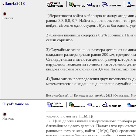
viktoria2013
1)Вероятности войти в сборную команду академии д
Новичок
равны 0,9; 0,8; 0,7. Найти вероятность того,что в
войдет а)только один студент; б)хотя бы один студ
2) Семена пшеницы содержат 0,2% сорняков. Найти 
семян сорняков
3) Случайные отклонения размера детали от номин
ожидание размера детали равно 200 мм, среднее кв
Стандартными считаются детали, размер которых за
нарушения технологии точность изготовления дета
квадратическим отклонением 0,4 мм. На сколько по
4) Даны законы распределения двух независимых д
математическое ожидание и дисперсию случайной ве
Всего сообщений:
1
| Присоединился:
ноябрь 2013
| Отправлено:
5 н
OlyaPitomkina
умоляю, помогите, РЕБЯТ((
Новичок
1) Цена деления шкалы измерительного прибора ра
ближайшего целого деления. Пологая что при отсче
равномерному закону, найти 1) М(х), D(x). среднекв
что при отсчете будет сделана ошибка: а) меньше 0,