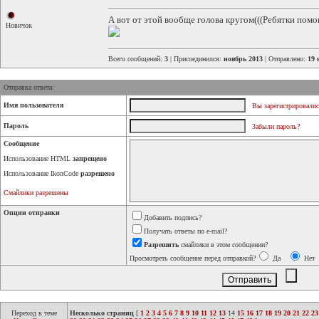
А вот от этой вообще голова кругом(((Ребятки помо
Новичок
Всего сообщений:
3
| Присоединился:
ноябрь 2013
| Отправлено:
19 
Отправка ответа:
Имя пользователя
Вы зарегистрировалис
Пароль
Забыли пароль?
Сообщение
Использование HTML
запрещено
Использование IkonCode
разрешено
Смайлики разрешены
Опции отправки
Добавить подпись?
Получать ответы по e-mail?
Разрешить
смайлики в этом сообщении?
Просмотреть сообщение перед отправкой?
Да
Нет
Переход к теме
Несколько страниц
[
1
2
3
4
5
6
7
8
9
10
11
12
13
14
15
16
17
18
19
20
21
22
23