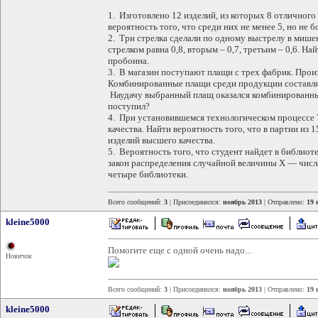
1. Изготовлено 12 изделий, из которых 8 отличного
вероятность того, что среди них не менее 5, но не б
2. Три стрелка сделали по одному выстрелу в миш
стрелком равна 0,8, вторым – 0,7, третьим – 0,6. На
пробоина.
3. В магазин поступают плащи с трех фабрик. Прои
Комбинированные плащи среди продукции составляю
Наудачу выбранный плащ оказался комбинированным
поступил?
4. При установившемся технологическом процессе 
качества. Найти вероятность того, что в партии из
изделий высшего качества.
5. Вероятность того, что студент найдет в библиот
закон распределения случайной величины X — числа
четыре библиотеки.
Всего сообщений:
3
| Присоединился:
ноябрь 2013
| Отправлено:
19 
kleine5000
Помогите еще с одной очень надо...
Новичок
Всего сообщений:
3
| Присоединился:
ноябрь 2013
| Отправлено:
19 
kleine5000