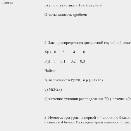
Новичок
Б) 2 по статистике и 1 по бухучету
Ответы записать дробями
2. Закон распределения дискретной случайной вели
Х(i) 0 2 4 6
Р(i) ? 0,1 0,2 0,3
Найти:
А) вероятности Р(х=0) и р (-1<x<6)
b) M(3-2x)
c) значение функции распределения F(x) в точке х(п
3. Имеются три урны: в первой – 4 синих и 6 белых 
6 синих и 4 белых. Из каждой урны вынимают 1 шар