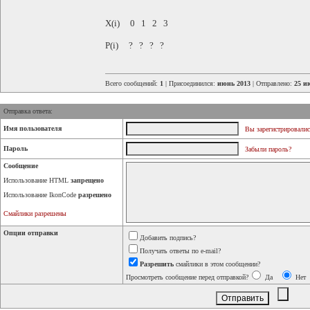
Х(i) 0 1 2 3
P(i) ? ? ? ?
Всего сообщений:
1
| Присоединился:
июнь 2013
| Отправлено:
25 и
Отправка ответа:
Имя пользователя
Вы зарегистрировалис
Пароль
Забыли пароль?
Сообщение
Использование HTML
запрещено
Использование IkonCode
разрешено
Смайлики разрешены
Опции отправки
Добавить подпись?
Получать ответы по e-mail?
Разрешить
смайлики в этом сообщении?
Просмотреть сообщение перед отправкой?
Да
Нет