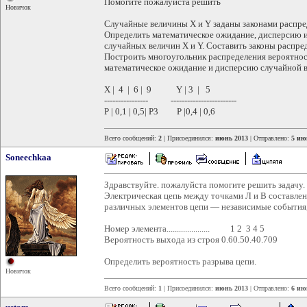
Помогите пожалуйста решить
Новичок
Случайные величины X и Y заданы законами распре
Определить математическое ожидание, дисперсию и
случайных величин X и Y. Составить законы распр
Построить многоугольник распределения вероятнос
математическое ожидание и дисперсию случайной 
X | 4 | 6 | 9 Y | 3 | 5
---------------- ------------------------
P | 0,1 | 0,5| Р3 P |0,4 | 0,6
Всего сообщений:
2
| Присоединился:
июнь 2013
| Отправлено:
5 ию
Soneechkaa
Здравствуйте. пожалуйста помогите решить задачу.
Электрическая цепь между точками Л и В составлена
различных элементов цепи — независимые события
Номер элемента..................... 1 2 3 4 5
Вероятность выхода из строя 0.60.50.40.709
Определить вероятность разрыва цепи.
Новичок
Всего сообщений:
1
| Присоединился:
июнь 2013
| Отправлено:
6 ию