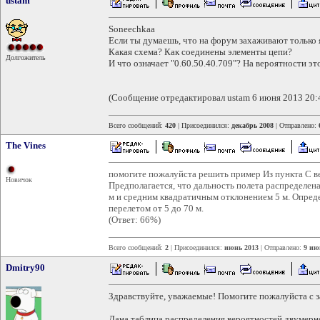
ustam
Soneechkaa
Если ты думаешь, что на форум захаживают только
Какая схема? Как соединены элементы цепи?
Долгожитель
И что означает "0.60.50.40.709"? На вероятности эт
(Сообщение отредактировал ustam 6 июня 2013 20:
Всего сообщений:
420
| Присоединился:
декабрь 2008
| Отправлено:
The Vines
помогите пожалуйста решить пример Из пункта С ве
Новичок
Предполагается, что дальность полета распределе
м и средним квадратичным отклонением 5 м. Определ
перелетом от 5 до 70 м.
(Ответ: 66%)
Всего сообщений:
2
| Присоединился:
июнь 2013
| Отправлено:
9 ию
Dmitry90
Здравствуйте, уважаемые! Помогите пожалуйста с з
Дана таблица распределения вероятностей двумерн