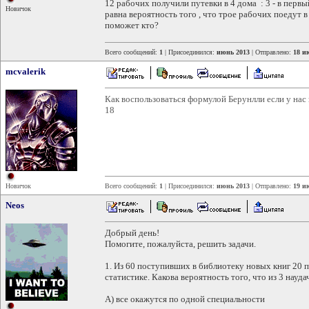
12 рабочих получили путевки в 4 дома : 3 - в первы
Новичок
равна вероятность того , что трое рабочих поедут 
поможет кто?
Всего сообщений:
1
| Присоединился:
июнь 2013
| Отправлено:
18 и
mcvalerik
Как воспользоваться формулой Берунлли если у нас 
18
Новичок
Всего сообщений:
1
| Присоединился:
июнь 2013
| Отправлено:
19 и
Neos
Добрый день!
Помогите, пожалуйста, решить задачи.
1. Из 60 поступивших в библиотеку новых книг 20 п
статистике. Какова вероятность того, что из 3 науда
А) все окажутся по одной специальности