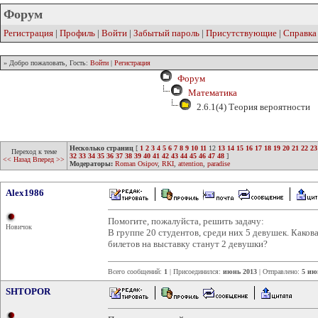
Форум
Регистрация
|
Профиль
|
Войти
|
Забытый пароль
|
Присутствующие
|
Справка
» Добро пожаловать, Гость:
Войти
|
Регистрация
Форум
Математика
2.6.1(4) Теория вероятности
Несколько страниц
[
1
2
3
4
5
6
7
8
9
10
11
12
13
14
15
16
17
18
19
20
21
22
23
Переход к теме
32
33
34
35
36
37
38
39
40
41
42
43
44
45
46
47
48
]
<< Назад
Вперед >>
Модераторы:
Roman Osipov
,
RKI
,
attention
,
paradise
Alex1986
Помогите, пожалуйста, решить задачу:
Новичок
В группе 20 студентов, среди них 5 девушек. Какова
билетов на выставку станут 2 девушки?
Всего сообщений:
1
| Присоединился:
июнь 2013
| Отправлено:
5 ию
SHTOPOR