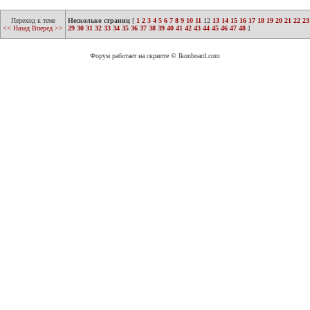
Переход к теме
Несколько страниц
[
1
2
3
4
5
6
7
8
9
10
11
12
13
14
15
16
17
18
19
20
21
22
23
<< Назад
Вперед >>
29
30
31
32
33
34
35
36
37
38
39
40
41
42
43
44
45
46
47
48
]
Форум работает на скрипте © Ikonboard.com