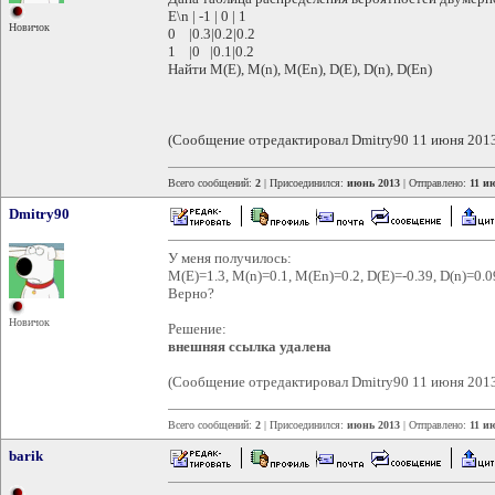
E\n | -1 | 0 | 1
Новичок
0 |0.3|0.2|0.2
1 |0 |0.1|0.2
Найти M(E), M(n), M(En), D(E), D(n), D(En)
(Сообщение отредактировал Dmitry90 11 июня 2013
Всего сообщений:
2
| Присоединился:
июнь 2013
| Отправлено:
11 и
Dmitry90
У меня получилось:
M(E)=1.3, M(n)=0.1, M(En)=0.2, D(E)=-0.39, D(n)=0.0
Верно?
Новичок
Решение:
внешняя ссылка удалена
(Сообщение отредактировал Dmitry90 11 июня 2013
Всего сообщений:
2
| Присоединился:
июнь 2013
| Отправлено:
11 и
barik